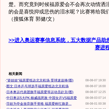
楚。而究竟到时候福原爱会不会再次动情洒
的会是喜悦抑或悲伤的泪水呢？比赛将给我
（搜狐体育 郭健/文）
>>进入奥运赛事信息系统，五大数据产品助
赛进
相关新闻
·
"瓷娃娃"福原爱抵达北京机场 受球迷追捧(图)
08-08-07 19:30
·
图文:日本乒乓球选手福原爱抵达北京机场
08-08-07 16:00
·
日本奥运代表团旗手福原爱等运动员赴京(图)
08-08-07 12:25
·
中日奥运5大PK:杨威战死敌 中国女乒VS福原爱
08-08-03 07:14
·
莎娃为夺金放弃旗手资格 福原爱称扛旗是...
08-08-01 00:38