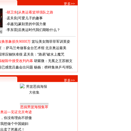
更多>>
·
胡卫东
|
从奥运看篮球强队之路
·
孟关良
|
可爱儿子的趣事
·
卓越兄
|
篆刻里的中国力量
·
李东雷
|
后奥运时代我们期盼什么？
相
换形象损失9000万
篮坛美女隋菲菲军训英姿
室 ：萨马兰奇做客金台艺术馆
北京奥运最美
国球压轴快准很
孟关良：“路易”破水上魔咒
揭秘陈中接受改判内幕
胡紫微：无冕之王苏丽文
前已感觉吕鑫会出问题
杨杨：榜样集体乒乓球队
更多>>
恶搞男篮海报集萃
看奥运—见证北京奇迹
人，你没有理由不骄傲
：我想做个中国媳妇
谋出卖了闭幕式！