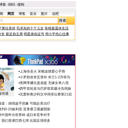
博客
-
BBS
-
搜狗
闻
网页
博客
音乐
图片
说吧
平离任美排
毛泽东的十个儿女
朱镕基退休生活
市长
新足协主席
明星身份证号
邓小平伤心往事
•
上海传圣火 宋晓波摆爱心手势
•
小罗助攻舍瓦替补 米兰1-2升班马
•
美网李娜次盘崩盘 无缘女单八强
•
西甲首轮皇马巴萨双双爆冷负弱旅
海传递
•
北爱杯奥沙利文夺得排位赛第21冠
报道：病情超乎想象 可能赴美治疗
判0-20叙利亚 亚青赛卫冕蒙阴影
助中国申办世界杯 成日本竞争对手
：我们曾灌巴西七球 比国足强得多