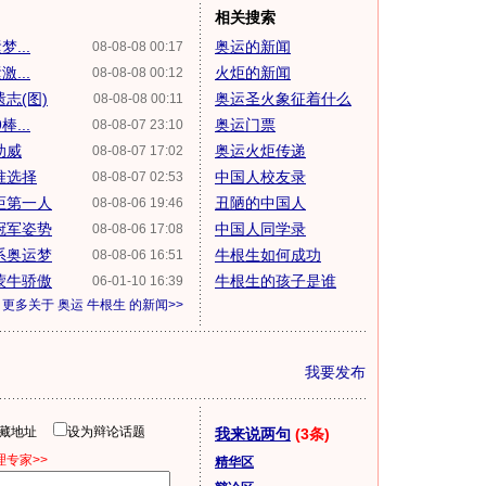
相关搜索
...
奥运的新闻
08-08-08 00:17
...
火炬的新闻
08-08-08 00:12
志(图)
奥运圣火象征着什么
08-08-08 00:11
...
奥运门票
08-08-07 23:10
助威
奥运火炬传递
08-08-07 17:02
准选择
中国人校友录
08-08-07 02:53
炬第一人
丑陋的中国人
08-08-06 19:46
冠军姿势
中国人同学录
08-08-06 17:08
系奥运梦
牛根生如何成功
08-08-06 16:51
蒙牛骄傲
牛根生的孩子是谁
06-01-10 16:39
更多关于
奥运 牛根生
的新闻>>
我要发布
隐藏地址
设为辩论话题
我来说两句
(3条)
专家>>
精华区