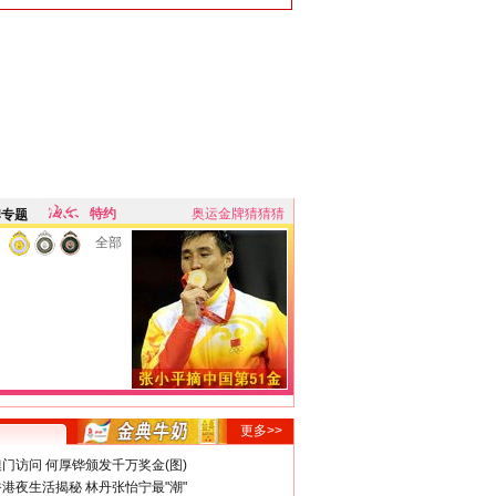
特约
奥运金牌猜猜猜
牌专题
全部
更多>>
门访问 何厚铧颁发千万奖金(图)
港夜生活揭秘 林丹张怡宁最"潮"