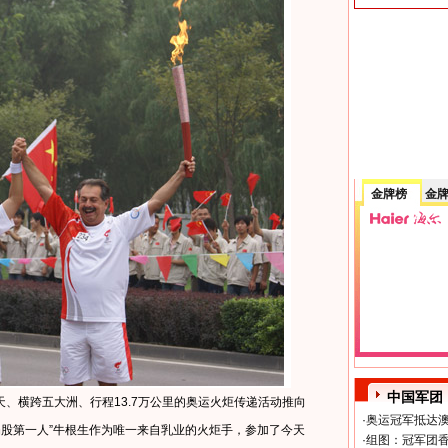
金牌榜
金
中国军团
、横跨五大洲、行程13.7万公里的奥运火炬传递活动推向
·
奥运冠军抵达澳
捐股第一人”牛根生作为唯一来自乳业的火炬手，参加了今天
·
组图：冠军团香