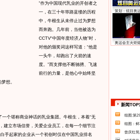
”作为中国现代乳业的开创者之
策划：炫目奥
一，在三十年筚路蓝缕的历程
中，牛根生从未停止过为梦想
而奔跑。几年前，当他被选为
CCTV“中国年度经济人物”时，
奥运会主火炬
对他的颁奖词这样写道：“他是
一头牛，却跑出了火箭的速
度。”而支撑他不断驰骋、飞速
前行的力量，是他心中始终坚
的梦想。
新闻TOP
组图:第
一个堪称商业神话的乳业集团。牛根生，本着“无
组图：鲜
质，建立市场信誉，关爱企业员工，在每一个细节注
曾庆红简
将白手起家的企业从一个初创时仅在中国乳业排名