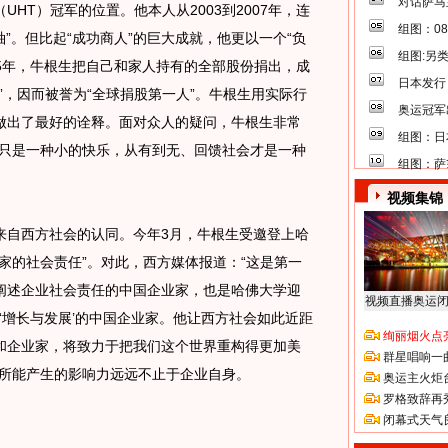
对话萨马
（UHT）冠军的位置。他本人从2003到2007年，连
组图：0
”。但比起“成功商人”的巨大成就，他更以一个“负
组图:另
05年，牛根生把自己和家人持有的全部股份捐出，成
日本发行
”，因而被誉为“全球捐股第一人”。牛根生用实际行
奥运冠军
做出了最好的诠释。面对众人的疑问，牛根生非常
组图：日
人只是一种小的快乐，从有到无、回馈社会才是一种
组图：萨
视频集锦
自西方社会的认同。今年3月，牛根生受邀登上哈
家的社会责任”。对此，西方媒体报道：“这是第一
阐述企业社会责任的中国企业家，也是哈佛大学迎
视频直播奥运
是‘增长与发展’的中国企业家。他让西方社会如此近距
绚丽烟火点
和企业家，将致力于把我们这个世界重构得更加美
群星唱响一
家所能产生的影响力远远不止于企业自身。
奥运主火炬
罗格致辞再
闭幕式天气