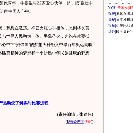
领跑两年，牛根生与22家爱心伙伴一起，把“强壮中
YY图|
美国女排
共进的中国人心中。
曝光|
奥运女将
揭秘|
日本沙排
狠拍|
伊辛巴耶
，梦想在激荡。祥云火炬心手相传，此刻将炎黄
场外|
民间奥运
族与世界人民融为一体。手擎圣火，奔跑在就要抵
心中“牛奶强国”的梦想火种融入中华百年奥运期盼
林匹克精神的梦想和一个祈愿中华民族健康的梦想
产品助您了解实时比赛进程
(责任编辑：张建伟)
[
我来说两句
(3条)
]