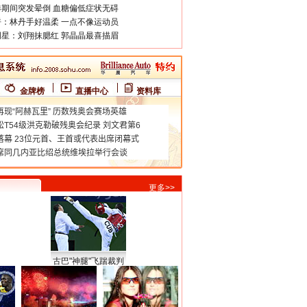
期间突发晕倒 血糖偏低症状无碍
：林丹手好温柔 一点不像运动员
星：刘翔抹腮红 郭晶晶最喜描眉
金牌榜
直播中心
资料库
更多>>
古巴"神腿"飞踹裁判