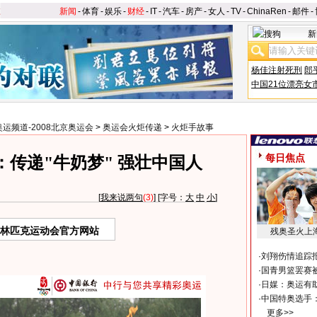
新闻
-
体育
-
娱乐
-
财经
-
IT
-
汽车
-
房产
-
女人
-
TV
-
ChinaRen
-
邮件
-
新
杨佳注射死刑
郎
中国21位漂亮女
奥运频道-2008北京奥运会
>
奥运会火炬传递
>
火炬手故事
每日焦点
传递"牛奶梦" 强壮中国人
[
我来说两句
(3)
] [字号：
大
中
小
]
奥林匹克运动会官方网站
残奥圣火上
·
刘翔伤情追踪
·
国青男篮罢赛被
·
日媒：奥运有
·
中国特奥选手
更多>>