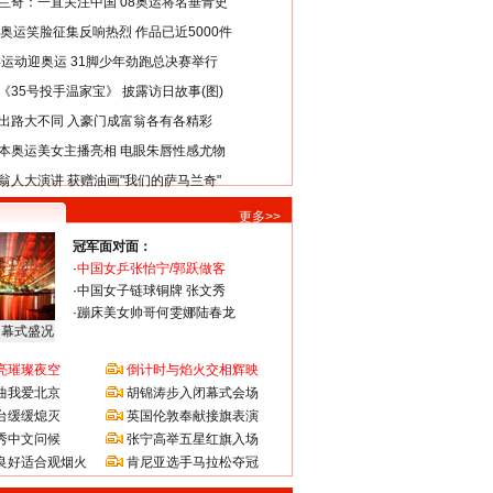
兰奇：一直关注中国 08奥运将名垂青史
8奥运笑脸征集反响热烈 作品已近5000件
类运动迎奥运 31脚少年劲跑总决赛举行
《35号投手温家宝》 披露访日故事(图)
出路大不同 入豪门成富翁各有各精彩
本奥运美女主播亮相 电眼朱唇性感尤物
翁人大演讲 获赠油画"我们的萨马兰奇"
更多>>
冠军面对面：
·
中国女乒张怡宁/郭跃做客
·
中国女子链球铜牌 张文秀
·
蹦床美女帅哥何雯娜陆春龙
闭幕式盛况
亮璀璨夜空
倒计时与焰火交相辉映
曲我爱北京
胡锦涛步入闭幕式会场
台缓缓熄灭
英国伦敦奉献接旗表演
秀中文问候
张宁高举五星红旗入场
良好适合观烟火
肯尼亚选手马拉松夺冠