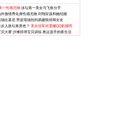
第一性感尤物
泳坛第一美女与飞鱼分手
场外激情秀化身性感尤物
刘翔应该和她结婚
现场比基尼
男篮现场拍到易建联绯闻女友
娃步入政坛靠美色？
美女冠军何雯娜QQ私聊照
宝贝大赛
沙滩排球宝贝训练
奥运选手的夜生活