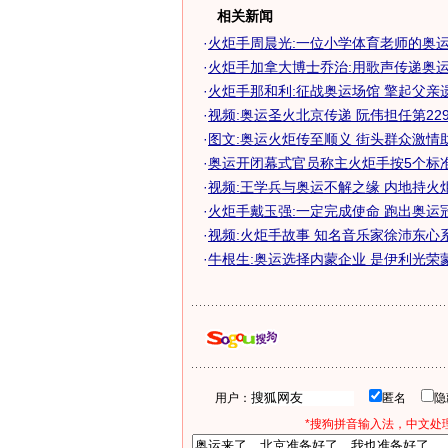
相关新闻
·
火炬手周晨光:一位小学体育老师的奥运梦
·
火炬手加拿大博士乔治:用歌声传递奥运激
·
火炬手那和利:征战奥运场馆 擎起父亲遗
·
视频:奥运圣火北京传递 阮伟担任第229棒
·
图文:奥运火炬传至顺义 街头群众激情
·
奥运开闭幕式官员称主火炬手按5个标
·
视频:王学兵与奥运不解之缘 内地持火
·
火炬手戴玉强:一定完成使命 跑出奥运
·
视频:火炬手故事 知名音乐家徐沛东心
·
牛根生:奥运选择内蒙企业 是伊利光荣
用户：
匿名
*搜狗拼音输入法，中文处理