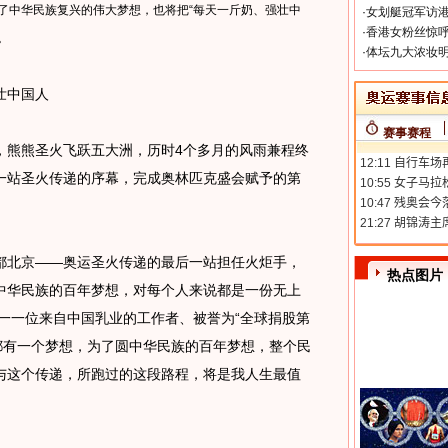
了中华民族复兴的伟大梦想，也将把“每天一斤奶、强壮中
·
女划艇冠军访港
·
香港女粉丝惊呼
。
·
体坛九大浓妆明
壮中国人
赛事赛程
熊熊圣火飞跃五大洲，历时4个多月的风雨兼程终
一站圣火传递的序幕，完成奥林匹克盛会赋予的第
北京——奥运圣火传递的最后一站担任火炬手，
热点图片
中华民族的百年梦想，对每个人来说都是一份无上
唯一一位来自中国乳业的工作者、被誉为“全球捐股第
都有一个梦想，为了圆中华民族的百年梦想，整个民
与这个传递，所跑过的这段路程，将是我人生最值