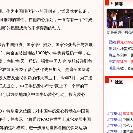
博客
。作为中国现代乳业的开创者，“普及饮奶知识，
可推卸的重任。在他内心深处，一直存有一个“牛奶
健康”的愿望成为他不懈奔跑的动力。
闭幕盛典小贝亮
视频|
贝克汉姆改
联合中国奶协、国家学生奶办、国家公众营养与发展
策划|
熙坤贵宾
”，向全国贫困地区1000所小学免费送奶一年，在
热点|
陈剑翔：
，也把“每天一斤奶，强壮中国人”的梦想传递到每
专家|
童建强：
明星|
高敏：赛
粮农组织等22个爱心伙伴先后加入，走遍全国除港
投入普及全民饮奶的伟大事业中。今年7月，为了接
社区
式成立，“中国牛奶爱心行动”跃上了一个新的平
都可以方便地加入中国牛奶爱心行动、投入爱心。
）特别发来信函，对中国牛奶爱心行动在中国普
北京奥运
|
狐狐
价，并表示：“将通过FAO在世界上其它发展中国
北京奥运
|
中国
北京奥运
|
劳伦
倡导的这种模式，进一步推动世界各国的饮奶运动，
北京奥运
|
张艺