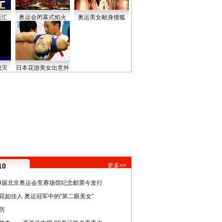
运汇
奥运会闭幕式焰火
奥运美女献身搜狐
熄灭
日本花游美女出意外
10
更多>>
29届北京奥运会竞赛场馆纪念邮票今发行
花如佳人 奥运冠军中的“第二眼美女”
历