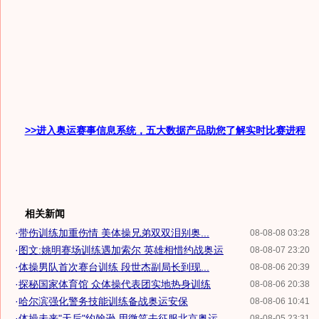
>>进入奥运赛事信息系统，五大数据产品助您了解实时比赛进程
相关新闻
·
带伤训练加重伤情 美体操兄弟双双泪别奥...
08-08-08 03:28
·
图文:姚明赛场训练遇加索尔 英雄相惜约战奥运
08-08-07 23:20
·
体操男队首次赛台训练 段世杰副局长到现...
08-08-06 20:39
·
探秘国家体育馆 众体操代表团实地热身训练
08-08-06 20:38
·
哈尔滨强化警务技能训练备战奥运安保
08-08-06 10:41
·
体操未来"天后"约翰逊 用微笑去征服北京奥运
08-08-05 23:31