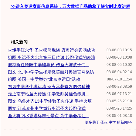
>>进入奥运赛事信息系统，五大数据产品助您了解实时比赛进程
相关新闻
·
火炬手江永华:圣火熊熊燃烧 愿奥运会圆满成功
08-08-08 10:15
·
组图:奥运圣火北京第三日传递 起跑仪式的表演
08-08-08 10:08
·
濮存昕任德阳中学辅导员 传圣火与孩子们...
08-08-05 10:02
·
图文:北川中学学生杨靖微笑面对奥运官网采访
08-08-04 02:14
·
组图:英国一中学举办"北京奥运日"活动
08-07-10 11:54
·
东风中学学生巩运清:圣火承载奋发图强精神
08-06-28 08:59
·
走近南宁站圣火传递 中学教师吴佳色赤脚...
08-06-07 13:21
·
图文:乌鲁木齐13中学体验圣火传递 手持火炬
08-05-26 21:10
·
图文:江苏泰州中学举行奥运圣火起跑仪式
08-05-26 14:25
·
圣火将阅尽香港标志性景点 为中学会考让...
08-05-01 08:18
更多关于
圣火 中学
的新闻>>