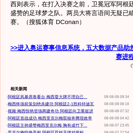
西则表示，在打入决赛之前，卫冕冠军阿根
盛赞的足球梦之队。两员大将言语间无疑已
赛。（搜狐体育 DConan）
>>进入奥运赛事信息系统，五大数据产品助
赛进
相关新闻
·
阿根廷风暴席卷看台 梅西耍大牌不理自己...
08-08-08 09:34
·
梅西终场前策划绝杀建功 阿根廷2-1胜科特迪瓦
08-08-08 08:18
·
视频:梅西惊艳登场两建奇功 阿根廷向卫冕挺进
08-08-08 07:32
·
阿根廷首战成功 梅西里克尔梅双核奔腾现效率
08-08-08 04:42
·
阿根廷主帅盛赞梅西里克尔梅 胸有成竹下...
08-08-07 23:45
·
里克尔梅惊艳亮相 阿根廷双核无缝对接粉...
08-08-07 22:54