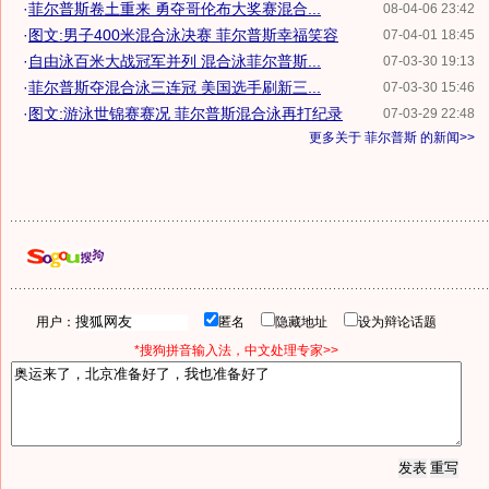
·
菲尔普斯卷土重来 勇夺哥伦布大奖赛混合...
08-04-06 23:42
·
图文:男子400米混合泳决赛 菲尔普斯幸福笑容
07-04-01 18:45
·
自由泳百米大战冠军并列 混合泳菲尔普斯...
07-03-30 19:13
·
菲尔普斯夺混合泳三连冠 美国选手刷新三...
07-03-30 15:46
·
图文:游泳世锦赛赛况 菲尔普斯混合泳再打纪录
07-03-29 22:48
更多关于
菲尔普斯
的新闻>>
用户：
匿名
隐藏地址
设为辩论话题
*搜狗拼音输入法，中文处理专家>>