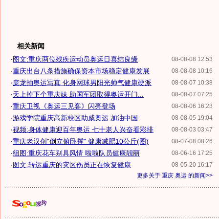
相关新闻
·
图文:重庆两位残疾运动员奥运日喜结良缘
08-08-08 12:53
·
重庆出台八条措施确保资本市场稳定健康发展
08-08-08 10:16
·
庞龙拍奥运写真 化身网球男阳光帅气健康硬派
08-08-07 10:38
·
天上掉下个重庆妹 助国军团取得奥运开门...
08-08-07 07:25
·
重庆卫视《奥运三见客》闪亮登场
08-08-06 16:23
·
游戏学院重庆高新校区助威奥运 加油中国
08-08-05 19:04
·
视频:身体健康迎百年奥运 七十老人兴奋看彩排
08-08-03 03:47
·
重庆老汉创"倒立俯卧撑" 健康减肥10公斤(图)
08-07-08 08:26
·
组图:重庆花车别具风情 啦啦队员健康靓丽
08-06-16 17:25
·
图文:转运重庆的灾区伤员正在恢复健康
08-05-20 16:17
更多关于
重庆 奥运
的新闻>>