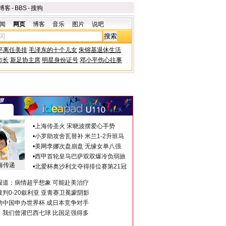
博客
-
BBS
-
搜狗
闻
网页
博客
音乐
图片
说吧
平离任美排
毛泽东的十个儿女
朱镕基退休生活
市长
新足协主席
明星身份证号
邓小平伤心往事
•
上海传圣火 宋晓波摆爱心手势
•
小罗助攻舍瓦替补 米兰1-2升班马
•
美网李娜次盘崩盘 无缘女单八强
•
西甲首轮皇马巴萨双双爆冷负弱旅
海传递
•
北爱杯奥沙利文夺得排位赛第21冠
报道：病情超乎想象 可能赴美治疗
判0-20叙利亚 亚青赛卫冕蒙阴影
助中国申办世界杯 成日本竞争对手
：我们曾灌巴西七球 比国足强得多