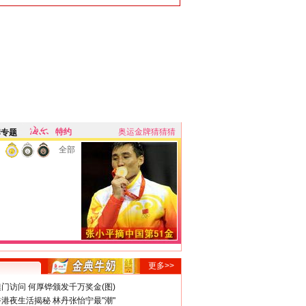
特约
奥运金牌猜猜猜
牌专题
全部
更多>>
门访问 何厚铧颁发千万奖金(图)
港夜生活揭秘 林丹张怡宁最"潮"