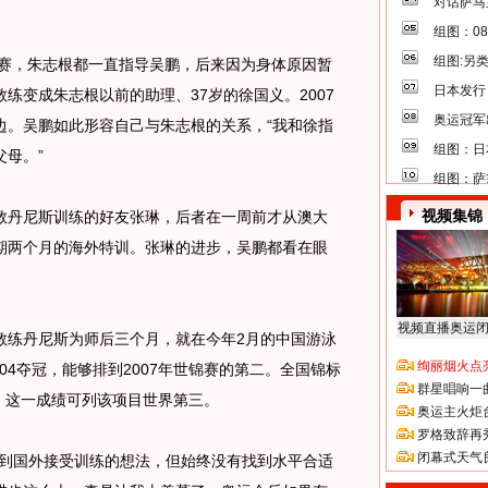
对话萨马
组图：0
组图:另
赛，朱志根都一直指导吴鹏，后来因为身体原因暂
日本发行
练变成朱志根以前的助理、37岁的徐国义。2007
奥运冠军
边。吴鹏如此形容自己与朱志根的关系，“我和徐指
组图：日
母。”
组图：萨
视频集锦
丹尼斯训练的好友张琳，后者在一周前才从澳大
期两个月的海外特训。张琳的进步，吴鹏都看在眼
视频直播奥运
教练丹尼斯为师后三个月，就在今年2月的中国游泳
绚丽烟火点
秒04夺冠，能够排到2007年世锦赛的第二。全国锦标
群星唱响一
录，这一成绩可列该项目世界第三。
奥运主火炬
罗格致辞再
闭幕式天气
到国外接受训练的想法，但始终没有找到水平合适