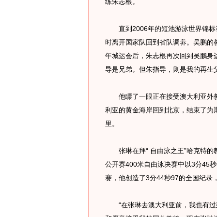
练朱志根。
直到2006年的短池游泳世界锦标
时离开国家队回到省队调养。吴鹏的教
年城运会后，朱志根再次回到吴鹏身
导是兄弟。但朱指导，则是我的再生父
他瞟了一眼正在接受澳大利亚外教
利亚的黄金海岸回到北京，结束了为
里。
张琳在拜“ 自由泳之王”哈克特的
公开赛400米自由泳决赛中以3分45
赛，他创造了3分44秒97的全国纪
“在张琳去澳大利亚前，我也有过