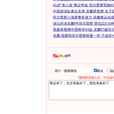
·
41岁"美人鱼"奥运争金 菲尔普斯管她叫
·
中国游泳队奥运名单:吴鹏拼奖牌 女子
·
菲尔普斯八项赛事耗体力 吴鹏奥运会或有
·
泳坛对决吴鹏PK菲尔普斯 曾仅以0.04秒惜
·
英媒体预测中国将夺43金 吴鹏打破菲尔普
·
吴鹏:我要和菲尔普斯较量一把 不放弃
用户：
匿名
*搜狗拼音输入法，中文处理