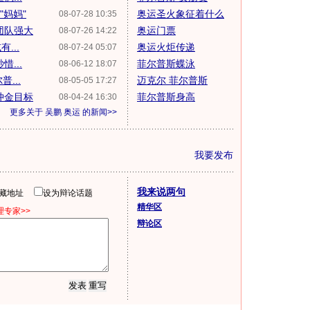
"妈妈"
奥运圣火象征着什么
08-07-28 10:35
团队强大
奥运门票
08-07-26 14:22
...
奥运火炬传递
08-07-24 05:07
...
菲尔普斯蝶泳
08-06-12 18:07
...
迈克尔 菲尔普斯
08-05-05 17:27
冲金目标
菲尔普斯身高
08-04-24 16:30
更多关于
吴鹏 奥运
的新闻>>
我要发布
我来说两句
隐藏地址
设为辩论话题
精华区
专家>>
辩论区