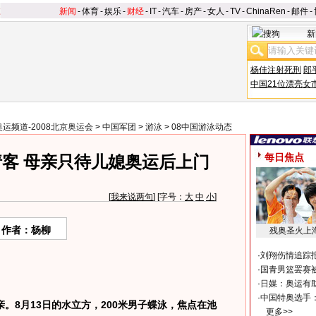
新闻
-
体育
-
娱乐
-
财经
-
IT
-
汽车
-
房产
-
女人
-
TV
-
ChinaRen
-
邮件
-
新
杨佳注射死刑
郎
中国21位漂亮女
奥运频道-2008北京奥运会
>
中国军团
>
游泳
>
08中国游泳动态
每日焦点
客 母亲只待儿媳奥运后上门
[
我来说两句
] [字号：
大
中
小
]
 作者：杨柳
残奥圣火上
·
刘翔伤情追踪
·
国青男篮罢赛被
·
日媒：奥运有
·
中国特奥选手
。8月13日的水立方，200米男子蝶泳，焦点在池
更多>>