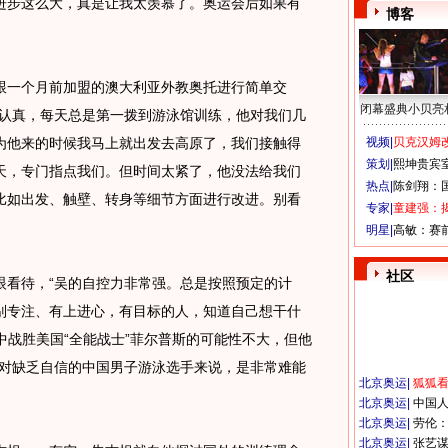
进步这么大，真是让我太羡慕了。奥运会后如果有
博客
一个月前加盟的澳大利亚外教奥托进行简单交
闭幕盛典小贝亮
常认真，每天总是第一拨到游泳馆训练，他对我们几
为他来的时候我马上就出发去高原了，我们接触得
视频|
贝克汉姆改
策划|
熙坤贵宾
天，专门指点我们。但时间太紧了，他没法给我们
热点|
陈剑翔：
比如出发、触壁、转身等细节方面进行改进。别看
专家|
童建强：
明星|
高敏：赛
社区
看待，“吴的自控力非常强。总是按照预定的计
别专注、有上进心，有目标的人，知道自己想干什
泳中战胜美国“全能战士”菲尔普斯的可能性不大，但他
这对缺乏自信的中国男子游泳选手来说，是非常难能
北京奥运
|
狐狐
北京奥运
|
中国
北京奥运
|
劳伦
北京奥运
|
张艺