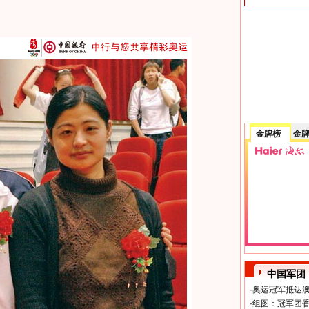
金牌榜
金
中国军团
·
奥运冠军抵达澳
·
组图：冠军团香