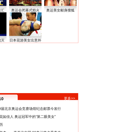
运汇
奥运会闭幕式焰火
奥运美女献身搜狐
熄灭
日本花游美女出意外
10
更多>>
29届北京奥运会竞赛场馆纪念邮票今发行
花如佳人 奥运冠军中的“第二眼美女”
历