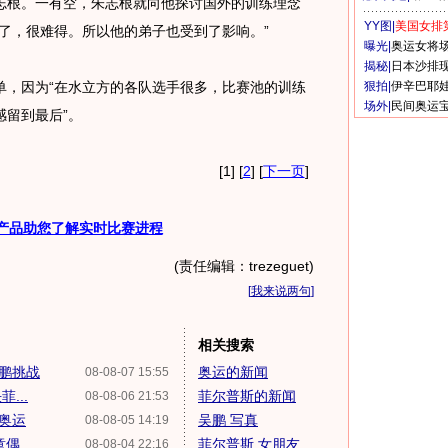
根。一有空，朱志根就向他探讨国外的训练理念
YY图|
美国女排
了，很难得。所以他的弟子也受到了影响。”
曝光|
奥运女将
揭秘|
日本沙排
，因为“在水立方的各队选手很多，比赛池的训练
狠拍|
伊辛巴耶
场外|
民间奥运
留到最后”。
[1] [
2
] [
下一页
]
产品助您了解实时比赛进程
(责任编辑：trezeguet)
[
我来说两句
]
相关搜索
吴鹏挑战
奥运的新闻
08-08-07 15:55
...
菲尔普斯的新闻
08-08-06 21:53
战奥运
吴鹏 写真
08-08-05 14:19
...
菲尔普斯 女朋友
08-08-04 22:16