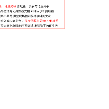
第一性感尤物
泳坛第一美女与飞鱼分手
场外激情秀化身性感尤物
刘翔应该和她结婚
现场比基尼
男篮现场拍到易建联绯闻女友
娃步入政坛靠美色？
美女冠军何雯娜QQ私聊照
宝贝大赛
沙滩排球宝贝训练
奥运选手的夜生活