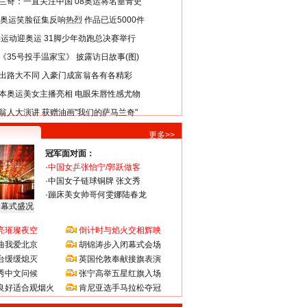
兰奇：一直关注中国 08奥运将名垂青史
8奥运笑脸征集反响热烈 作品已近5000件
类运动迎奥运 31脚少年劲跑总决赛举行
《35号投手温家宝》 披露访日故事(图)
出路大不同 入豪门成富翁各有各精彩
本奥运美女主播亮相 电眼朱唇性感尤物
翁人大演讲 获赠油画"我们的萨马兰奇"
更多>>
冠军面对面：
·
中国女乒张怡宁/郭跃做客
·
中国女子链球铜牌 张文秀
·
蹦床美女帅哥何雯娜陆春龙
闭幕式盛况
亮璀璨夜空
倒计时与焰火交相辉映
曲我爱北京
胡锦涛步入闭幕式会场
台缓缓熄灭
英国伦敦奉献接旗表演
秀中文问候
张宁高举五星红旗入场
良好适合观烟火
肯尼亚选手马拉松夺冠