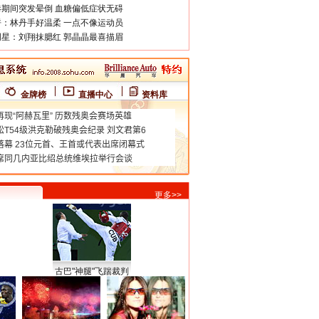
期间突发晕倒 血糖偏低症状无碍
：林丹手好温柔 一点不像运动员
星：刘翔抹腮红 郭晶晶最喜描眉
金牌榜
直播中心
资料库
更多>>
古巴"神腿"飞踹裁判