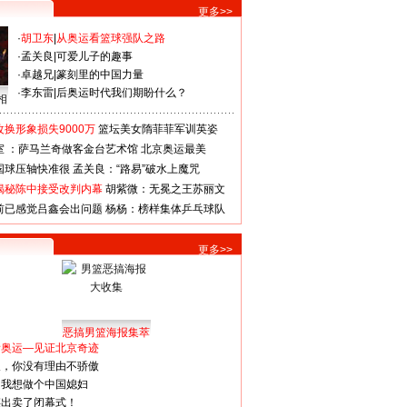
更多>>
·
胡卫东
|
从奥运看篮球强队之路
·
孟关良
|
可爱儿子的趣事
·
卓越兄
|
篆刻里的中国力量
·
李东雷
|
后奥运时代我们期盼什么？
相
换形象损失9000万
篮坛美女隋菲菲军训英姿
室 ：萨马兰奇做客金台艺术馆
北京奥运最美
国球压轴快准很
孟关良：“路易”破水上魔咒
揭秘陈中接受改判内幕
胡紫微：无冕之王苏丽文
前已感觉吕鑫会出问题
杨杨：榜样集体乒乓球队
更多>>
恶搞男篮海报集萃
看奥运—见证北京奇迹
人，你没有理由不骄傲
：我想做个中国媳妇
谋出卖了闭幕式！