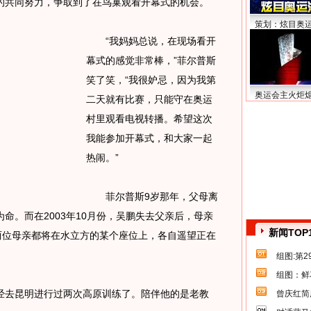
的共同努力，争取到了在鸟巢观看开幕式的机会。
策划：炫目奥
“我妈妈总说，在现场看开
幕式的感觉非常棒，”菲尔普斯
笑了笑，“我很妒忌，因为我第
奥运会主火炬
二天就有比赛，只能守在奥运
村里观看电视转播。希望这次
我能参加开幕式，和大家一起
热闹。”
菲尔普斯9岁那年，父母离
命。而在2003年10月份，吴鹏失去父亲后，母亲
新闻TOP
两位母亲都将在水立方的某个座位上，各自遥望正在
组图:第
组图：鲜
去昆明进行过两次高原训练了。陪伴他的是老教
曾庆红简