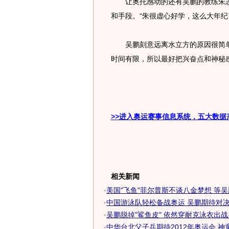
让奥托感动的还有吴鹏的教练朱志
和手段。“朱很虚心好学，这么大年纪
吴鹏刻意远离水立方的原因很简单
时间有限，所以最好把兴奋点和神秘感
>>进入奥运赛事信息系统，五大数据
相关新闻
·
美国"飞鱼"菲尔普斯不谈八金梦想 等
·
中国游泳队轻松备战奥运 吴鹏期待对决菲
·
吴鹏脱掉"鲨鱼皮" 依然穿耐克泳衣出
·
中华台北父子兵期待2012年奥运会 神童偶