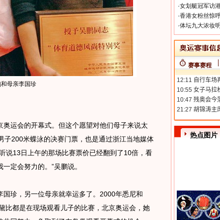
·
女划艇冠军访港
·
香港女粉丝惊呼
·
体坛九大浓妆明
赛事赛程
鹏和母亲李国珍
奥运会的开幕式。但这个愿望对他们母子来说太
热点图片
男子200米蝶泳的决赛门票，也是通过浙江当地媒体
听说13日上午的那场比赛票价已经翻到了10倍，看
我一定会努力的。”吴鹏说。
珍，另一位母亲就幸运多了。2000年悉尼和
妈黛比都是在现场观看儿子的比赛，北京奥运会，她