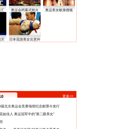
运汇
奥运会闭幕式焰火
奥运美女献身搜狐
熄灭
日本花游美女出意外
10
更多>>
29届北京奥运会竞赛场馆纪念邮票今发行
花如佳人 奥运冠军中的“第二眼美女”
历