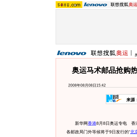
奥运马术邮品抢购热
2008年08月08日15:42
来源
新华网
香港
8月8日奥运专电 
各邮政局门外等候将于9日发行的“
北