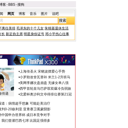
博客
-
BBS
-
搜狗
闻
网页
博客
音乐
图片
说吧
平离任美排
毛泽东的十个儿女
朱镕基退休生活
市长
新足协主席
明星身份证号
邓小平伤心往事
•
上海传圣火 宋晓波摆爱心手势
•
小罗助攻舍瓦替补 米兰1-2升班马
•
美网李娜次盘崩盘 无缘女单八强
•
西甲首轮皇马巴萨双双爆冷负弱旅
海传递
•
北爱杯奥沙利文夺得排位赛第21冠
报道：病情超乎想象 可能赴美治疗
判0-20叙利亚 亚青赛卫冕蒙阴影
助中国申办世界杯 成日本竞争对手
：我们曾灌巴西七球 比国足强得多