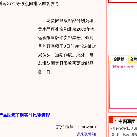
香港37个等候点向排队顾客发号。
两款限量版邮品分别为珍
贵水晶座礼盒和北京2008年奥
运会限量版珍贵邮票册。领到
号的顾客须于9日前往指定邮政
局购买，逾期作废。此外，每
金牌榜
金
名排队顾客只限购买两款邮品
各一件。
产品助您了解实时比赛进程
中国军团
(责任编辑：starwind)
·
奥运冠军抵达澳
[
我来说两句
]
·
组图：冠军团香