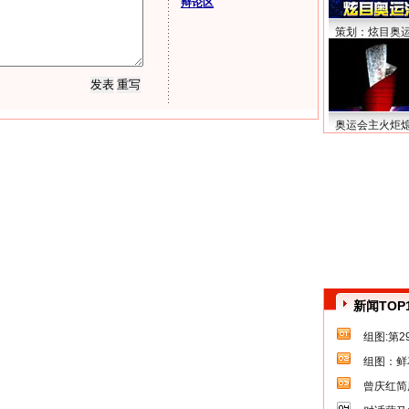
辩论区
策划：炫目奥
奥运会主火炬
新闻TOP
组图:第
组图：鲜
曾庆红简