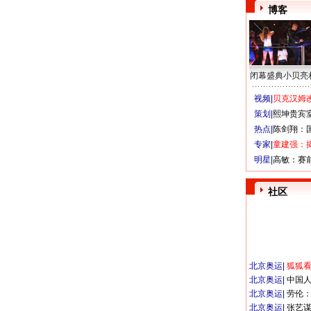
博客
闭幕盛典小贝亮
视频|
贝克汉姆改
策划|
熙坤贵宾
热点|
陈剑翔：
专家|
童建强：
明星|
高敏：赛
社区
北京奥运
|
狐狐
北京奥运
|
中国
北京奥运
|
劳伦
北京奥运
|
张艺