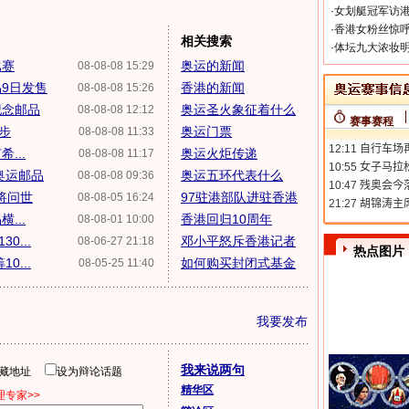
·
女划艇冠军访港
·
香港女粉丝惊呼
相关搜索
·
体坛九大浓妆明
比赛
奥运的新闻
08-08-08 15:29
9日发售
香港的新闻
08-08-08 15:26
纪念邮品
奥运圣火象征着什么
08-08-08 12:12
赛事赛程
步
奥运门票
08-08-08 11:33
...
奥运火炬传递
08-08-08 11:17
奥运邮品
奥运五环代表什么
08-08-08 09:36
将问世
97驻港部队进驻香港
08-08-05 16:24
...
香港回归10周年
08-08-01 10:00
...
邓小平怒斥香港记者
08-06-27 21:18
热点图片
...
如何购买封闭式基金
08-05-25 11:40
我要发布
我来说两句
隐藏地址
设为辩论话题
精华区
专家>>