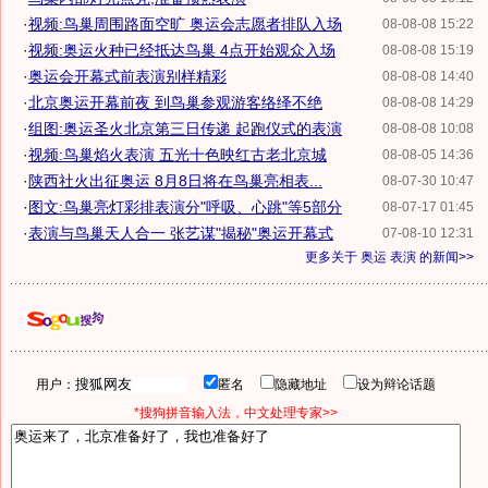
·
视频:鸟巢周围路面空旷 奥运会志愿者排队入场
08-08-08 15:22
·
视频:奥运火种已经抵达鸟巢 4点开始观众入场
08-08-08 15:19
·
奥运会开幕式前表演别样精彩
08-08-08 14:40
·
北京奥运开幕前夜 到鸟巢参观游客络绎不绝
08-08-08 14:29
·
组图:奥运圣火北京第三日传递 起跑仪式的表演
08-08-08 10:08
·
视频:鸟巢焰火表演 五光十色映红古老北京城
08-08-05 14:36
·
陕西社火出征奥运 8月8日将在鸟巢亮相表...
08-07-30 10:47
·
图文:鸟巢亮灯彩排表演分"呼吸、心跳"等5部分
08-07-17 01:45
·
表演与鸟巢天人合一 张艺谋"揭秘"奥运开幕式
07-08-10 12:31
更多关于
奥运 表演
的新闻>>
用户：
匿名
隐藏地址
设为辩论话题
*搜狗拼音输入法，中文处理专家>>