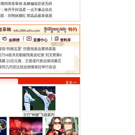
期间突发晕倒 血糖偏低症状无碍
：林丹手好温柔 一点不像运动员
星：刘翔抹腮红 郭晶晶最喜描眉
金牌榜
直播中心
资料库
更多>>
古巴"神腿"飞踹裁判