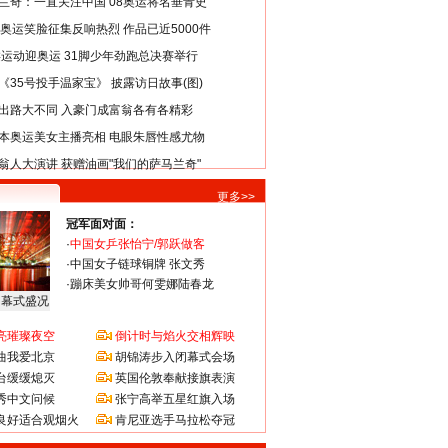
兰奇：一直关注中国 08奥运将名垂青史
8奥运笑脸征集反响热烈 作品已近5000件
类运动迎奥运 31脚少年劲跑总决赛举行
《35号投手温家宝》 披露访日故事(图)
出路大不同 入豪门成富翁各有各精彩
本奥运美女主播亮相 电眼朱唇性感尤物
翁人大演讲 获赠油画"我们的萨马兰奇"
更多>>
冠军面对面：
·
中国女乒张怡宁/郭跃做客
·
中国女子链球铜牌 张文秀
·
蹦床美女帅哥何雯娜陆春龙
闭幕式盛况
亮璀璨夜空
倒计时与焰火交相辉映
曲我爱北京
胡锦涛步入闭幕式会场
台缓缓熄灭
英国伦敦奉献接旗表演
秀中文问候
张宁高举五星红旗入场
良好适合观烟火
肯尼亚选手马拉松夺冠