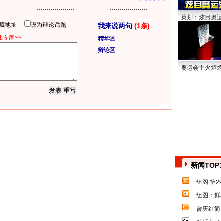
策划：炫目奥
隐藏地址
设为辩论话题
我来说两句
(1条)
专家>>
精华区
辩论区
奥运会主火炬
新闻TOP
组图:第
组图：鲜
曾庆红简