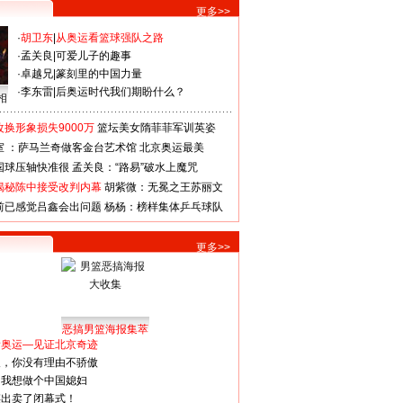
更多>>
·
胡卫东
|
从奥运看篮球强队之路
·
孟关良
|
可爱儿子的趣事
·
卓越兄
|
篆刻里的中国力量
·
李东雷
|
后奥运时代我们期盼什么？
相
换形象损失9000万
篮坛美女隋菲菲军训英姿
室 ：萨马兰奇做客金台艺术馆
北京奥运最美
国球压轴快准很
孟关良：“路易”破水上魔咒
揭秘陈中接受改判内幕
胡紫微：无冕之王苏丽文
前已感觉吕鑫会出问题
杨杨：榜样集体乒乓球队
更多>>
恶搞男篮海报集萃
看奥运—见证北京奇迹
人，你没有理由不骄傲
：我想做个中国媳妇
谋出卖了闭幕式！