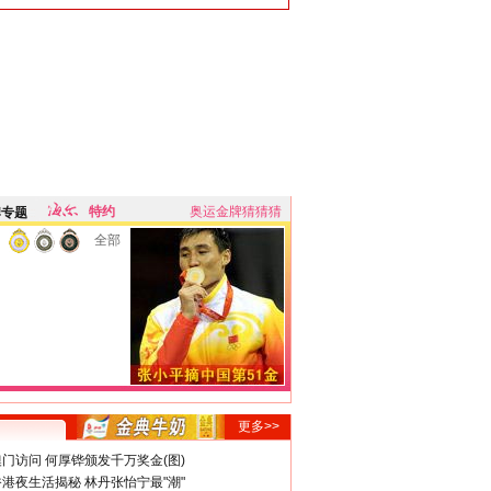
特约
奥运金牌猜猜猜
牌专题
全部
更多>>
门访问 何厚铧颁发千万奖金(图)
港夜生活揭秘 林丹张怡宁最"潮"