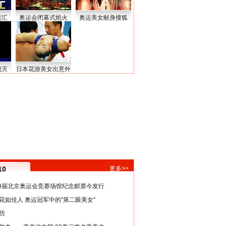
运汇
奥运会闭幕式焰火
奥运美女献身搜狐
熄灭
日本花游美女出意外
10
更多>>
29届北京奥运会竞赛场馆纪念邮票今发行
花如佳人 奥运冠军中的“第二眼美女”
历