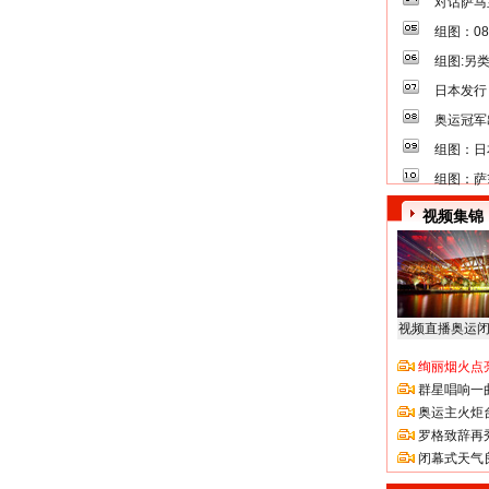
对话萨马
组图：0
组图:另
日本发行
奥运冠军
组图：日
组图：萨
视频集锦
视频直播奥运
绚丽烟火点
群星唱响一
奥运主火炬
罗格致辞再
闭幕式天气