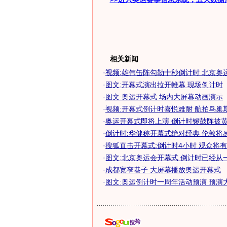
相关新闻
·
视频:雄伟缶阵勾勒十秒倒计时 北京奥
·
图文:开幕式演出拉开帷幕 现场倒计时
·
图文:奥运开幕式 场内大屏幕动画演示
·
视频:开幕式倒计时喜悦难耐 航拍鸟巢期
·
奥运开幕式即将上演 倒计时锣鼓阵披黄布(
·
倒计时:华健称开幕式绝对经典 伦敦将
·
搜狐直击开幕式:倒计时4小时 观众将
·
图文:北京奥运会开幕式 倒计时已经从
·
成都宽窄巷子 大屏幕播放奥运开幕式
·
图文:奥运倒计时一周年活动预演 预演