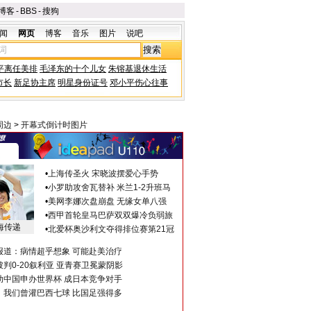
博客
-
BBS
-
搜狗
闻
网页
博客
音乐
图片
说吧
平离任美排
毛泽东的十个儿女
朱镕基退休生活
市长
新足协主席
明星身份证号
邓小平伤心往事
周边
>
开幕式倒计时图片
•
上海传圣火 宋晓波摆爱心手势
•
小罗助攻舍瓦替补 米兰1-2升班马
•
美网李娜次盘崩盘 无缘女单八强
•
西甲首轮皇马巴萨双双爆冷负弱旅
海传递
•
北爱杯奥沙利文夺得排位赛第21冠
报道：病情超乎想象 可能赴美治疗
判0-20叙利亚 亚青赛卫冕蒙阴影
助中国申办世界杯 成日本竞争对手
：我们曾灌巴西七球 比国足强得多