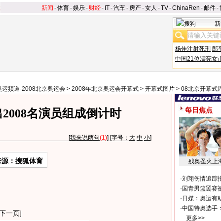
新闻
-
体育
-
娱乐
-
财经
-
IT
-
汽车
-
房产
-
女人
-
TV
-
ChinaRen
-
邮件
-
新
杨佳注射死刑
郎
中国21位漂亮女
奥运频道-2008北京奥运会
>
2008年北京奥运会开幕式
>
开幕式图片
>
08北京开幕式
每日焦点
2008名演员组成倒计时
[
我来说两句
(1)
] [字号：
大
中
小
]
来源：搜狐体育
残奥圣火上
·
刘翔伤情追踪
·
国青男篮罢赛被
·
日媒：奥运有
·
中国特奥选手
下一页]
更多>>