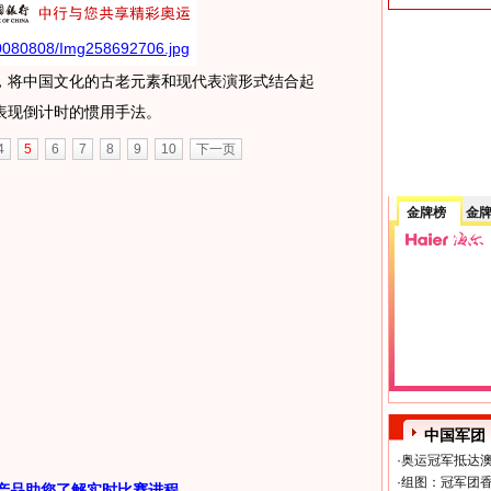
，将中国文化的古老元素和现代表演形式结合起
表现倒计时的惯用手法。
4
5
6
7
8
9
10
下一页
金牌榜
金
中国军团
·
奥运冠军抵达澳
·
组图：冠军团香
产品助您了解实时比赛进程