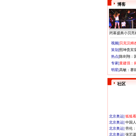
博客
闭幕盛典小贝亮
视频|
贝克汉姆改
策划|
熙坤贵宾
热点|
陈剑翔：
专家|
童建强：
明星|
高敏：赛
社区
北京奥运
|
狐狐
北京奥运
|
中国
北京奥运
|
劳伦
北京奥运
|
张艺