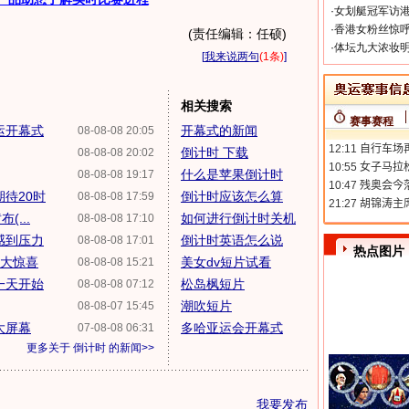
·
女划艇冠军访港
·
香港女粉丝惊呼
(责任编辑：任硕)
·
体坛九大浓妆明
[
我来说两句
(1条)
]
相关搜索
赛事赛程
运开幕式
开幕式的新闻
08-08-08 20:05
倒计时 下载
08-08-08 20:02
什么是苹果倒计时
08-08-08 19:17
待20时
倒计时应该怎么算
08-08-08 17:59
...
如何进行倒计时关机
08-08-08 17:10
感到压力
倒计时英语怎么说
08-08-08 17:01
热点图片
有大惊喜
美女dv短片试看
08-08-08 15:21
一天开始
松岛枫短片
08-08-08 07:12
潮吹短片
08-08-07 15:45
大屏幕
多哈亚运会开幕式
07-08-08 06:31
更多关于
倒计时
的新闻>>
我要发布