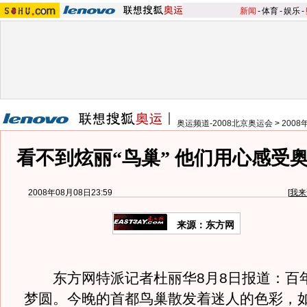
新闻
-
体育
-
娱乐
-
奥运频道-2008北京奥运会
>
200
看不到炫丽“鸟巢” 他们用心感受
2008年08月08日23:59
[
我来
来源：东方网
东方网特派记者杜丽华8月8日报道：百
梦圆。今晚的首都鸟巢散发着迷人的色彩，