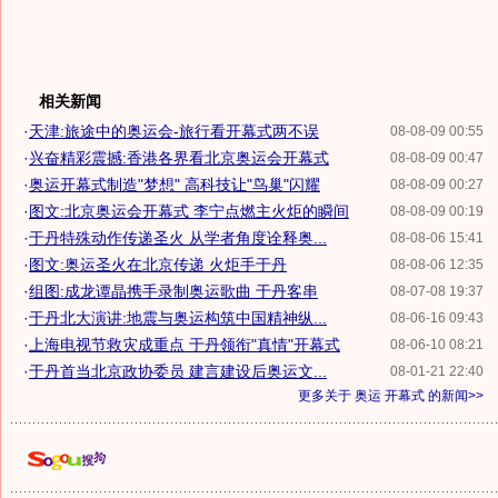
相关新闻
·
天津:旅途中的奥运会-旅行看开幕式两不误
08-08-09 00:55
·
兴奋精彩震撼:香港各界看北京奥运会开幕式
08-08-09 00:47
·
奥运开幕式制造"梦想" 高科技让"鸟巢"闪耀
08-08-09 00:27
·
图文:北京奥运会开幕式 李宁点燃主火炬的瞬间
08-08-09 00:19
·
于丹特殊动作传递圣火 从学者角度诠释奥...
08-08-06 15:41
·
图文:奥运圣火在北京传递 火炬手于丹
08-08-06 12:35
·
组图:成龙谭晶携手录制奥运歌曲 于丹客串
08-07-08 19:37
·
于丹北大演讲:地震与奥运构筑中国精神纵...
08-06-16 09:43
·
上海电视节救灾成重点 于丹领衔"真情"开幕式
08-06-10 08:21
·
于丹首当北京政协委员 建言建设后奥运文...
08-01-21 22:40
更多关于
奥运 开幕式
的新闻>>