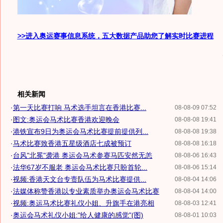
>>进入奥运赛事信息系统，五大数据产品助您了解实时比赛进程
相关新闻
·
第一天比赛打响 马术选手坦言在香港比赛...
08-08-09 07:52
·
图文:奥运会马术比赛香港欢迎晚会
08-08-08 19:41
·
港铁宣布9日为奥运会马术比赛提前提供列...
08-08-08 19:38
·
马术比赛致香港五星级酒店七成被预订
08-08-08 16:18
·
台风"北冕"袭港 奥运会马术参赛马匹安然无恙
08-08-06 16:43
·
法华67岁不服老 奥运会马术比赛只盼首轮...
08-08-06 15:14
·
视频:香港天文台专责队伍为马术比赛提供...
08-08-04 14:06
·
法媒体称赞香港以专业素质举办奥运会马术比赛
08-08-04 14:00
·
视频:奥运马术比赛礼仪小姐、升旗手在港亮相
08-08-03 12:41
·
奥运会马术礼仪小姐:"给人健康的感觉"(图)
08-08-01 10:03