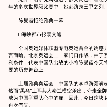
年的多次世界级比赛中，她都跻身三甲之列
陈燮霞拒绝雅典一幕
□海峡都市报袁文通
全国奥运媒体联盟专电奥运首金的诱惑力
言而喻。北京奥运会上，家门口作战，由于
利条件，代表中国队出战的小将陈燮霞今天
要的历史舞台上。
上届雅典奥运会，中国队的李卓踌躇满志
然而“黑马”土耳其人泰兰横空杀出，夺走金
成为中国举重队心中的痛。因此，今日这块
再次有失。