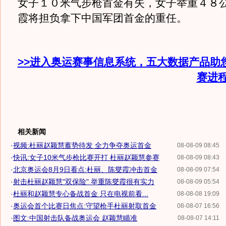
女子１０米气步枪首金有失，女子举重４８
霞将担负拿下中国军团首金的重任。
>>进入奥运赛事信息系统，五大数据产品助
赛进
相关新闻
·
视频:杜丽赵颖慧蓄势待发 全力争夺奥运首金
08-08-09 08:45
·
快讯:女子10米气步枪比赛开打 杜丽赵颖慧参赛
08-08-09 08:43
·
北京奥运会8月9日看点:杜丽、陈燮霞冲击首金
08-08-09 07:54
·
射击杜丽赵颖慧"双保险" 举重陈燮霞很有实力
08-08-09 05:54
·
杜丽和赵颖慧专心备战首金 只在电视前看...
08-08-08 19:09
·
奥运会首个比赛日焦点:守望枪手杜丽射取首金
08-08-07 16:56
·
图文:中国射击队备战奥运会 赵颖慧瞄准
08-08-07 14:11