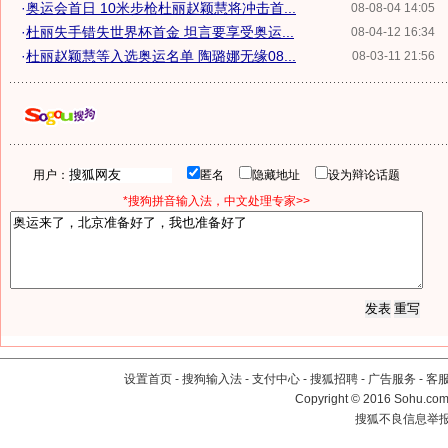
·
奥运会首日 10米步枪杜丽赵颖慧将冲击首...
08-08-04 14:05
·
杜丽失手错失世界杯首金 坦言要享受奥运...
08-04-12 16:34
·
杜丽赵颖慧等入选奥运名单 陶璐娜无缘08...
08-03-11 21:56
用户：
匿名
隐藏地址
设为辩论话题
*搜狗拼音输入法，中文处理专家>>
设置首页
-
搜狗输入法
-
支付中心
-
搜狐招聘
-
广告服务
-
客
Copyright
©
2016 Sohu.com 
搜狐不良信息举