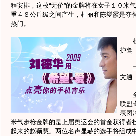
程安排，这枚“无价”的金牌将在女子１０米
重４８公斤级之间产生，杜丽和陈燮霞是夺
热门。
杜
护驾
□海
文通
全
联盟
表团
米气步枪金牌的是上届奥运会的首金获得者
起来的赵颖慧。两位名声显赫的选手将组成中