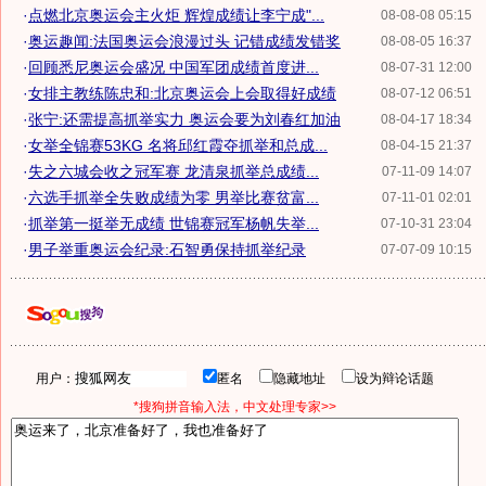
·
点燃北京奥运会主火炬 辉煌成绩让李宁成"...
08-08-08 05:15
·
奥运趣闻:法国奥运会浪漫过头 记错成绩发错奖
08-08-05 16:37
·
回顾悉尼奥运会盛况 中国军团成绩首度进...
08-07-31 12:00
·
女排主教练陈忠和:北京奥运会上会取得好成绩
08-07-12 06:51
·
张宁:还需提高抓举实力 奥运会要为刘春红加油
08-04-17 18:34
·
女举全锦赛53KG 名将邱红霞夺抓举和总成...
08-04-15 21:37
·
失之六城会收之冠军赛 龙清泉抓举总成绩...
07-11-09 14:07
·
六选手抓举全失败成绩为零 男举比赛贫富...
07-11-01 02:01
·
抓举第一挺举无成绩 世锦赛冠军杨帆失举...
07-10-31 23:04
·
男子举重奥运会纪录:石智勇保持抓举纪录
07-07-09 10:15
用户：
匿名
隐藏地址
设为辩论话题
*搜狗拼音输入法，中文处理专家>>