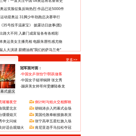
兰奇：一直关注中国 08奥运将名垂青史
8奥运笑脸征集反响热烈 作品已近5000件
类运动迎奥运 31脚少年劲跑总决赛举行
《35号投手温家宝》 披露访日故事(图)
出路大不同 入豪门成富翁各有各精彩
本奥运美女主播亮相 电眼朱唇性感尤物
翁人大演讲 获赠油画"我们的萨马兰奇"
更多>>
冠军面对面：
·
中国女乒张怡宁/郭跃做客
·
中国女子链球铜牌 张文秀
·
蹦床美女帅哥何雯娜陆春龙
闭幕式盛况
亮璀璨夜空
倒计时与焰火交相辉映
曲我爱北京
胡锦涛步入闭幕式会场
台缓缓熄灭
英国伦敦奉献接旗表演
秀中文问候
张宁高举五星红旗入场
良好适合观烟火
肯尼亚选手马拉松夺冠