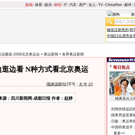
新闻
-
体育
-
娱乐
-
财经
-
IT
-
汽车
-
房产
-
女人
-
TV
-
ChinaRen
-
邮件
-
新
杨佳注射死刑
郎
中国21位漂亮女
奥运频道-2008北京奥运会
>
奥运新闻
>
各界奥运新闻
每日焦点
逛边看 N种方式看北京奥运
[
我来说两句
] [字号：
大
中
小
]
来源：四川新闻网-成都日报 作者：赵婷
残奥圣火上
·
刘翔伤情追踪
·
国青男篮罢赛被
·
日媒：奥运有
·
中国特奥选手
更多>>