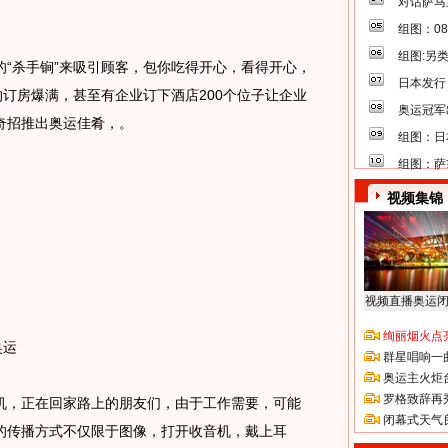
对话萨马
组图：0
组图:另
杀手锏”来吸引顾客，包你吃得开心，看得开心，
日本发行
的订房爆满，甚至有企业订下酒店200个位子让企业
奥运冠军
奇招推出奥运佳肴，。
组图：日
组图：萨
视频集锦
视频直播奥运
绚丽烟火点
奥运
群星唱响一
奥运主火炬
罗格致辞再
，正在回家路上的朋友们，由于工作需要，可能
闭幕式天气
的传播方式不仅限于图像，打开收音机，戴上耳