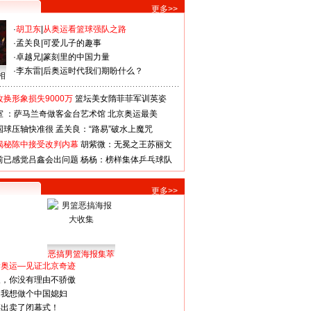
更多>>
·
胡卫东
|
从奥运看篮球强队之路
·
孟关良
|
可爱儿子的趣事
·
卓越兄
|
篆刻里的中国力量
·
李东雷
|
后奥运时代我们期盼什么？
相
换形象损失9000万
篮坛美女隋菲菲军训英姿
室 ：萨马兰奇做客金台艺术馆
北京奥运最美
国球压轴快准很
孟关良：“路易”破水上魔咒
揭秘陈中接受改判内幕
胡紫微：无冕之王苏丽文
前已感觉吕鑫会出问题
杨杨：榜样集体乒乓球队
更多>>
恶搞男篮海报集萃
看奥运—见证北京奇迹
人，你没有理由不骄傲
：我想做个中国媳妇
谋出卖了闭幕式！