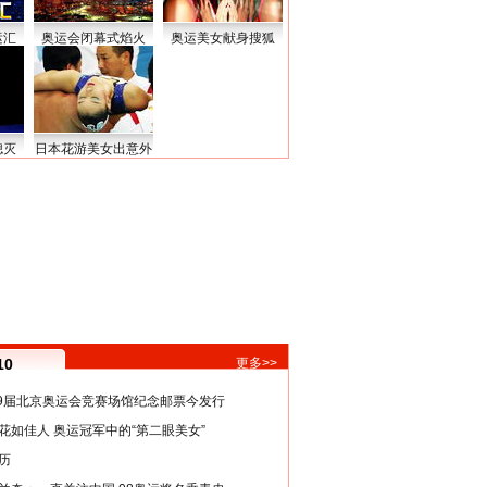
运汇
奥运会闭幕式焰火
奥运美女献身搜狐
熄灭
日本花游美女出意外
10
更多>>
29届北京奥运会竞赛场馆纪念邮票今发行
花如佳人 奥运冠军中的“第二眼美女”
历