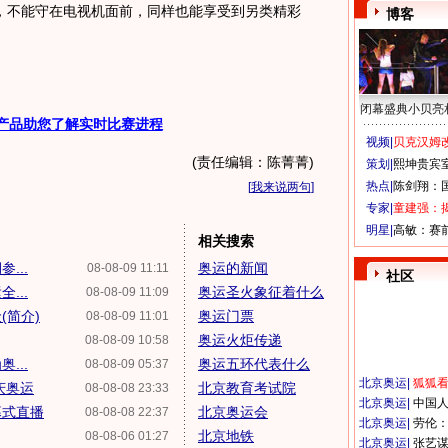
，不能守在电视机面前，同样也能享受到另类精彩
博客
闭幕盛典小贝亮
产品助您了解实时比赛进程
视频|
贝克汉姆改
(责任编辑：陈菁菁)
策划|
熙坤贵宾
热点|
陈剑翔：
[
我来说两句
]
专家|
童建强：
明星|
高敏：赛
相关搜索
...
奥运的新闻
08-08-09 11:11
社区
...
奥运圣火象征着什么
08-08-09 11:09
(简介)
奥运门票
08-08-09 11:01
奥运火炬传递
08-08-09 10:58
...
奥运五环代表什么
08-08-09 05:37
北京奥运
|
狐狐
庆奥运
北京教育考试院
08-08-08 23:33
北京奥运
|
中国
幕式直播
北京奥运会
08-08-08 22:37
北京奥运
|
劳伦
北京地铁
08-08-06 01:27
北京奥运
|
张艺