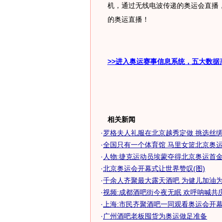
机，通过无线电波传递的奥运会直播
的奥运直播！
>>进入奥运赛事信息系统，五大数据
相关新闻
·
罗格夫人礼服在北京越秀定做 挑选丝绸参
·
全国只有一个体育馆 马里女篮北京奥运全
·
人物:捷克运动员埃蒙夺得北京奥运首金
·
北京奥运会开幕式让世界赞叹(图)
·
千余人齐聚最大露天酒吧 为健儿加油为奥
·
视频:成都酒吧街今夜无眠 欢呼呐喊共
·
上海:市民齐聚酒吧一同观看奥运会开
·
广州酒吧老板囤货为奥运做足准备