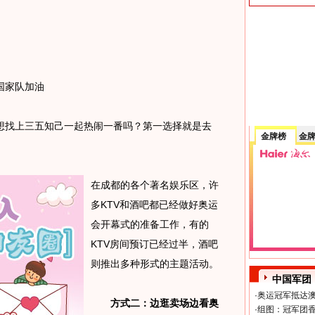
国家队加油
找上三五知己一起热闹一番吗？第一选择就是去
金牌榜
金
在成都的各个著名娱乐区，许
多KTV和酒吧都已经做好奥运
会开幕式的准备工作，有的
KTV房间预订已经过半，酒吧
则推出多种形式的主题活动。
中国军团
·
奥运冠军抵达澳
方式二：边逛卖场边看奥
·
组图：冠军团香