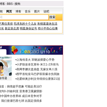
博客
-
BBS
-
搜狗
闻
网页
博客
音乐
图片
说吧
平离任美排
毛泽东的十个儿女
朱镕基退休生活
市长
新足协主席
明星身份证号
邓小平伤心往事
•
上海传圣火 宋晓波摆爱心手势
•
小罗助攻舍瓦替补 米兰1-2升班马
•
美网李娜次盘崩盘 无缘女单八强
•
西甲首轮皇马巴萨双双爆冷负弱旅
海传递
•
北爱杯奥沙利文夺得排位赛第21冠
报道：病情超乎想象 可能赴美治疗
判0-20叙利亚 亚青赛卫冕蒙阴影
助中国申办世界杯 成日本竞争对手
：我们曾灌巴西七球 比国足强得多