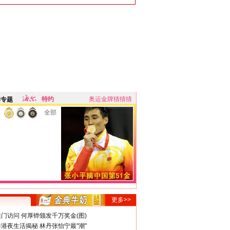
特约
奥运金牌猜猜猜
牌专题
全部
更多>>
门访问 何厚铧颁发千万奖金(图)
港夜生活揭秘 林丹张怡宁最"潮"