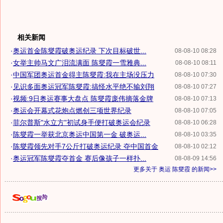
相关新闻
·
奥运首金陈燮霞破奥运纪录 下次目标破世...
08-08-10 08:28
·
女举主帅马文广泪流满面 陈燮霞一雪雅典...
08-08-10 08:11
·
中国军团奥运首金得主陈燮霞:我在主场没压力
08-08-10 07:30
·
见识多面奥运冠军陈燮霞:搞怪水平绝不输刘翔
08-08-10 07:27
·
视频:9日奥运赛事大盘点 陈燮霞庞伟摘落金牌
08-08-10 07:13
·
奥运会开幕式花炮点燃创三项世界纪录
08-08-10 07:05
·
菲尔普斯"水立方"初试身手便打破奥运会纪录
08-08-10 06:28
·
陈燮霞一举获北京奥运中国第一金 破奥运...
08-08-10 03:35
·
陈燮霞领先对手7公斤打破奥运纪录 夺中国首金
08-08-10 02:12
·
奥运冠军陈燮霞夺首金 赛后像孩子一样扑...
08-08-09 14:56
更多关于
奥运 陈燮霞
的新闻>>