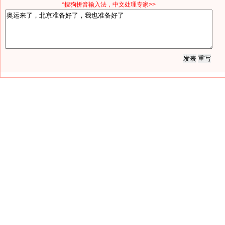
*搜狗拼音输入法，中文处理专家>>