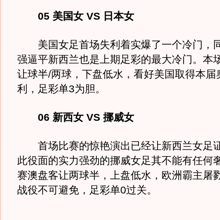
05 美国女 VS 日本女
美国女足首场失利着实爆了一个冷门，同
强逼平新西兰也是上期足彩的最大冷门。本
让球半/两球，下盘低水，看好美国取得本届
利，足彩单3为胆。
06 新西女 VS 挪威女
首场比赛的惊艳演出已经让新西兰女足证
此役面的实力强劲的挪威女足其不能有任何
赛澳盘客让两球半，上盘低水，欧洲霸主屠
战役不可避免，足彩单0过关。