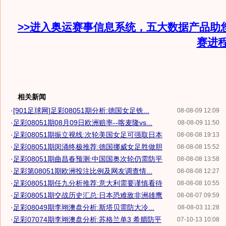
>>进入奥运赛事信息系统，五大数据产品助
赛进
相关新闻
·
[901足球网]足彩08051期分析:德国女足铁...
08-08-09 12:09
·
足彩08051期08月09日欧洲赔率--喀麦隆vs...
08-08-09 11:50
·
足彩08051期振立视线:次轮美国女足可强取日本
08-08-08 19:13
·
足彩08051期闵涌终极推荐:德国挪威女足胜做胆
08-08-08 15:52
·
足彩08051期曲昌春预测:中国国奥次轮仍需防平
08-08-08 13:58
·
足彩第08051期欧洲投注比例及网友调查情...
08-08-08 12:27
·
足彩08051期任九分析推荐:意大利需要谨慎看待
08-08-08 10:55
·
足彩08051期交战历史汇总:日本恐难敌非洲雄鹰
08-08-07 09:59
·
足彩08049期李翊澳盘分析:斯塔贝需防大冷...
08-08-03 11:28
·
足彩07074期李翊澳盘分析:苏格兰单3 希腊防平
07-10-13 10:08