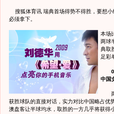
搜狐体育讯 瑞典首场得势不得胜，要想小
必须拿下。
本场
两球
典取
足彩
02
中国
两
获胜球队的直接对话，实力对比中国略占优
澳盘客让半球均水，取胜的一方几乎将获得