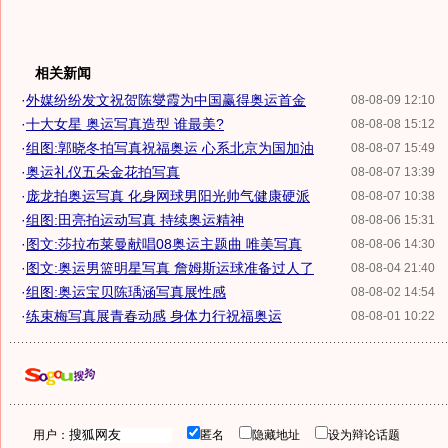
相关新闻
·
外媒纷纷发文祝贺陈燮霞为中国赢得奥运首金
08-08-09 12:10
·
十大女星 奥运写真造型 谁最美?
08-08-08 15:12
·
组图:郭晓冬拍写真祝福奥运 心系北京为国加油
08-08-07 15:49
·
奥运礼仪五朵金花拍写真
08-08-07 13:39
·
庞龙拍奥运写真 化身网球男阳光帅气健康硬派
08-08-07 10:38
·
组图:田亮拍运动写真 持续奥运精神
08-08-06 15:31
·
图文:莎拉布莱曼献唱08奥运主题曲 唯美写真
08-08-06 14:30
·
图文:奥运男篮明星写真 詹姆斯运球准备过人了
08-08-04 21:40
·
组图:奥运宝贝陈瑀涵写真展性感
08-08-02 14:54
·
练束梅写真展青春动感 身体力行祝福奥运
08-08-01 10:22
用户：
匿名
隐藏地址
设为辩论话题