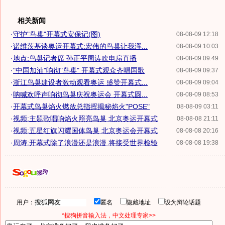
相关新闻
·
守护"鸟巢"开幕式安保记(图)
08-08-09 12:18
·
诺维茨基谈奥运开幕式:宏伟的鸟巢让我浑...
08-08-09 10:03
·
地点:鸟巢记者席 孙正平周涛吹电扇直播
08-08-09 09:49
·
"中国加油"响彻"鸟巢" 开幕式观众齐唱国歌
08-08-09 09:37
·
浙江鸟巢建设者激动观看奥运 盛赞开幕式...
08-08-09 09:04
·
呐喊欢呼声响彻鸟巢庆祝奥运会 开幕式圆...
08-08-09 08:53
·
开幕式鸟巢焰火燃放总指挥揭秘焰火"POSE"
08-08-09 03:11
·
视频:主题歌唱响焰火照亮鸟巢 北京奥运开幕式
08-08-08 21:11
·
视频:五星红旗闪耀国体鸟巢 北京奥运会开幕式
08-08-08 20:16
·
周涛:开幕式除了浪漫还是浪漫 将接受世界检验
08-08-08 19:38
用户：
匿名
隐藏地址
设为辩论话题
*搜狗拼音输入法，中文处理专家>>