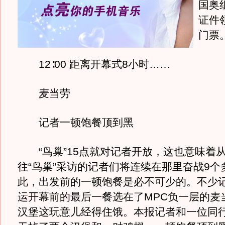
国奥
证件
门票
12∶00 距离开幕式8小时……
麦当劳
记者一顿饱餐顶到黑
“鸟巢”15点就对记者开放，这也意味着从
往“鸟巢”采访的记者们将连续在那里奋战9个
此，出发前的一顿饱餐是必不可少的。不少
运开幕前的最后一餐选在了MPC负一层的麦
汉堡这玩意儿经得住饿。本报记者和一位同