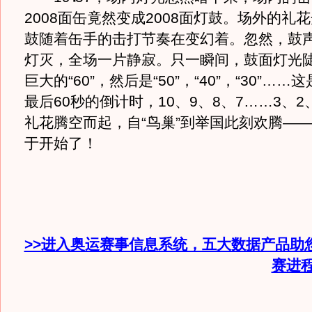
2008面缶竟然变成2008面灯鼓。场外的礼
鼓随着缶手的击打节奏在变幻着。忽然，鼓
灯灭，全场一片静寂。只一瞬间，鼓面灯光
巨大的“60”，然后是“50”，“40”，“30”…
最后60秒的倒计时，10、9、8、7……3、2
礼花腾空而起，自“鸟巢”到举国此刻欢腾—
于开始了！
>>进入奥运赛事信息系统，五大数据产品助
赛进