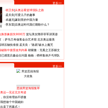
更多>>
·
胡卫东
|
从奥运看篮球强队之路
·
孟关良
|
可爱儿子的趣事
·
卓越兄
|
篆刻里的中国力量
·
李东雷
|
后奥运时代我们期盼什么？
相
换形象损失9000万
篮坛美女隋菲菲军训英姿
室 ：萨马兰奇做客金台艺术馆
北京奥运最美
国球压轴快准很
孟关良：“路易”破水上魔咒
揭秘陈中接受改判内幕
胡紫微：无冕之王苏丽文
前已感觉吕鑫会出问题
杨杨：榜样集体乒乓球队
更多>>
恶搞男篮海报集萃
看奥运—见证北京奇迹
人，你没有理由不骄傲
：我想做个中国媳妇
谋出卖了闭幕式！