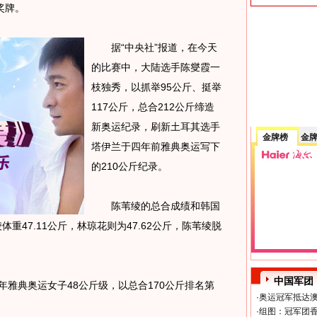
奖牌。
据“中央社”报道，在今天
的比赛中，大陆选手陈燮霞一
枝独秀，以抓举95公斤、挺举
117公斤，总合212公斤缔造
新奥运纪录，刷新土耳其选手
金牌榜
金
塔伊兰于四年前雅典奥运写下
的210公斤纪录。
陈苇绫的总合成绩和韩国
重47.11公斤，林琼花则为47.62公斤，陈苇绫脱
中国军团
雅典奥运女子48公斤级，以总合170公斤排名第
·
奥运冠军抵达澳
·
组图：冠军团香