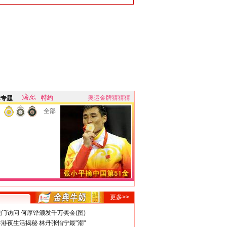
特约
奥运金牌猜猜猜
牌专题
全部
更多>>
门访问 何厚铧颁发千万奖金(图)
港夜生活揭秘 林丹张怡宁最"潮"