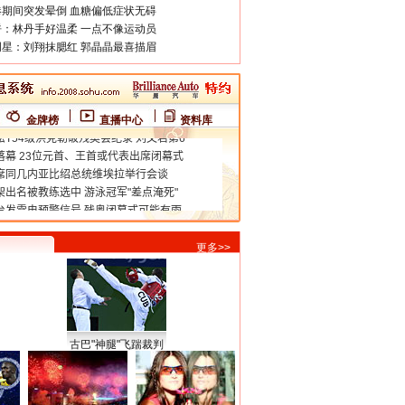
期间突发晕倒 血糖偏低症状无碍
：林丹手好温柔 一点不像运动员
星：刘翔抹腮红 郭晶晶最喜描眉
金牌榜
直播中心
资料库
更多>>
古巴"神腿"飞踹裁判