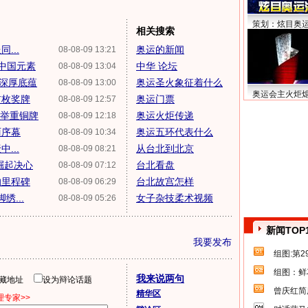
策划：炫目奥
相关搜索
...
奥运的新闻
08-08-09 13:21
中国元素
中华 论坛
08-08-09 13:04
深厚底蕴
奥运圣火象征着什么
08-08-09 13:00
奥运会主火炬
首枚奖牌
奥运门票
08-08-09 12:57
斤举重铜牌
奥运火炬传递
08-08-09 12:18
丽序幕
奥运五环代表什么
08-08-09 10:34
...
从台北到北京
08-08-09 08:21
崛起决心
台北看盘
08-08-09 07:12
的里程碑
台北故宫怎样
08-08-09 06:29
绣...
女子杂技柔术视频
08-08-09 05:26
新闻TOP
我要发布
组图:第
组图：鲜
我来说两句
隐藏地址
设为辩论话题
曾庆红简
精华区
专家>>