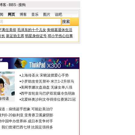
博客
-
BBS
-
搜狗
闻
网页
博客
音乐
图片
说吧
平离任美排
毛泽东的十个儿女
朱镕基退休生活
市长
新足协主席
明星身份证号
邓小平伤心往事
•
上海传圣火 宋晓波摆爱心手势
•
小罗助攻舍瓦替补 米兰1-2升班马
•
美网李娜次盘崩盘 无缘女单八强
•
西甲首轮皇马巴萨双双爆冷负弱旅
海传递
•
北爱杯奥沙利文夺得排位赛第21冠
报道：病情超乎想象 可能赴美治疗
判0-20叙利亚 亚青赛卫冕蒙阴影
助中国申办世界杯 成日本竞争对手
：我们曾灌巴西七球 比国足强得多