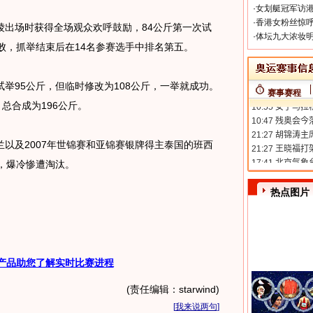
·
女划艇冠军访港
·
香港女粉丝惊呼
场时获得全场观众欢呼鼓励，84公斤第一次试
·
体坛九大浓妆明
败，抓举结束后在14名参赛选手中排名第五。
95公斤，但临时修改为108公斤，一举就成功。
赛事赛程
总合成为196公斤。
及2007年世锦赛和亚锦赛银牌得主泰国的班西
，爆冷惨遭淘汰。
热点图片
产品助您了解实时比赛进程
(责任编辑：starwind)
[
我来说两句
]