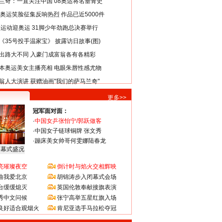
兰奇：一直关注中国 08奥运将名垂青史
8奥运笑脸征集反响热烈 作品已近5000件
类运动迎奥运 31脚少年劲跑总决赛举行
《35号投手温家宝》 披露访日故事(图)
出路大不同 入豪门成富翁各有各精彩
本奥运美女主播亮相 电眼朱唇性感尤物
翁人大演讲 获赠油画"我们的萨马兰奇"
更多>>
冠军面对面：
·
中国女乒张怡宁/郭跃做客
·
中国女子链球铜牌 张文秀
·
蹦床美女帅哥何雯娜陆春龙
闭幕式盛况
亮璀璨夜空
倒计时与焰火交相辉映
曲我爱北京
胡锦涛步入闭幕式会场
台缓缓熄灭
英国伦敦奉献接旗表演
秀中文问候
张宁高举五星红旗入场
良好适合观烟火
肯尼亚选手马拉松夺冠