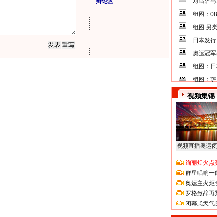
对话萨马
辩论区
组图：0
组图:另
日本发行
奥运冠军
组图：日
组图：萨
视频集锦
视频直播奥运
绚丽烟火点
群星唱响一
奥运主火炬
罗格致辞再
闭幕式天气