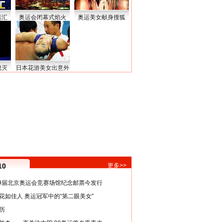
运汇
奥运会闭幕式焰火
奥运美女献身搜狐
熄灭
日本花游美女出意外
10
更多>>
29届北京奥运会竞赛场馆纪念邮票今发行
花如佳人 奥运冠军中的“第二眼美女”
历