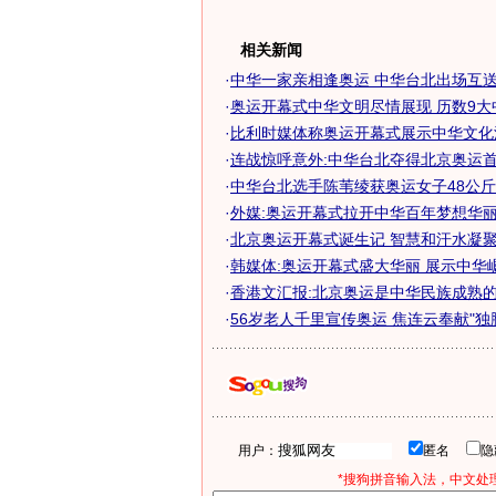
相关新闻
·
中华一家亲相逢奥运 中华台北出场互送同
·
奥运开幕式中华文明尽情展现 历数9大
·
比利时媒体称奥运开幕式展示中华文化
·
连战惊呼意外:中华台北夺得北京奥运
·
中华台北选手陈苇绫获奥运女子48公
·
外媒:奥运开幕式拉开中华百年梦想华
·
北京奥运开幕式诞生记 智慧和汗水凝聚中
·
韩媒体:奥运开幕式盛大华丽 展示中华
·
香港文汇报:北京奥运是中华民族成熟
·
56岁老人千里宣传奥运 焦连云奉献"独脚
用户：
匿名
*搜狗拼音输入法，中文处理