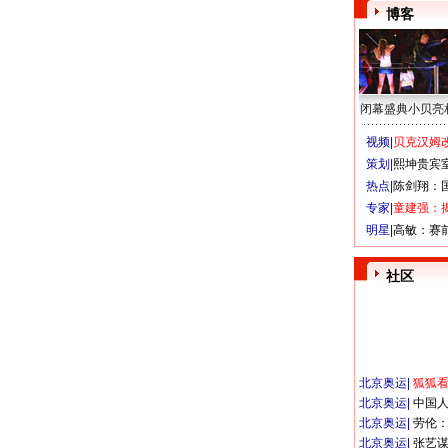
博客
闭幕盛典小贝亮
视频|
贝克汉姆改
策划|
熙坤贵宾
热点|
陈剑翔：
专家|
童建强：
明星|
高敏：赛
社区
北京奥运
|
狐狐
北京奥运
|
中国
北京奥运
|
劳伦
北京奥运
|
张艺