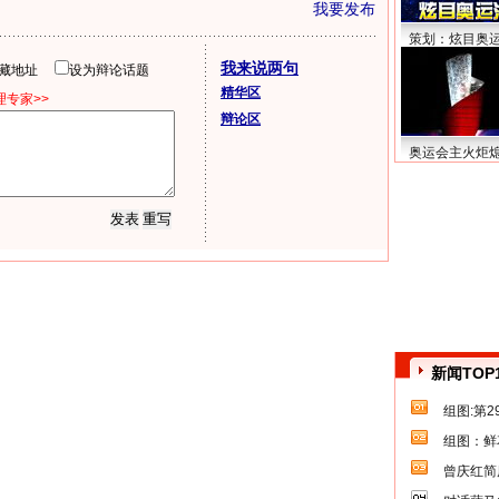
我要发布
策划：炫目奥
我来说两句
隐藏地址
设为辩论话题
精华区
专家>>
辩论区
奥运会主火炬
新闻TOP
组图:第
组图：鲜
曾庆红简