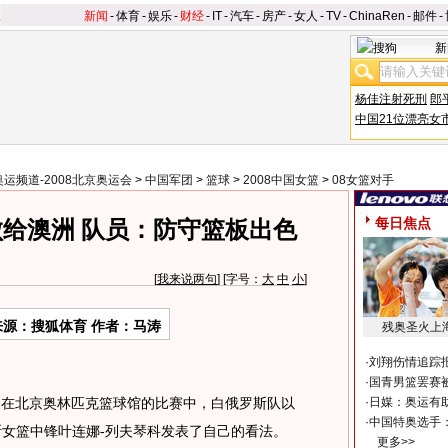
新闻
-
体育
-
娱乐
-
财经
-
IT
-
汽车
-
房产
-
女人
-
TV
-
ChinaRen
-
邮件
-
新
杨佳注射死刑
郎
中国21位漂亮女
奥运频道-2008北京奥运会
>
中国军团
>
篮球
>
2008中国女篮
>
08女篮对手
每日焦点
给澳洲 队员：防守篮板出色
[
我来说两句
] [字号：
大
中
小
]
来源：搜狐体育 作者：马涛
残奥圣火上
·
刘翔伤情追踪
·
国青男篮罢赛被
，在北京奥林匹克篮球馆的比赛中，白俄罗斯队以
·
日媒：奥运有
·
中国特奥选手
罗斯女篮中锋叶连娜-列夫琴科发表了自己的看法。
更多>>