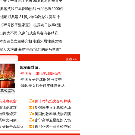
兰奇：一直关注中国 08奥运将名垂青史
8奥运笑脸征集反响热烈 作品已近5000件
类运动迎奥运 31脚少年劲跑总决赛举行
《35号投手温家宝》 披露访日故事(图)
出路大不同 入豪门成富翁各有各精彩
本奥运美女主播亮相 电眼朱唇性感尤物
翁人大演讲 获赠油画"我们的萨马兰奇"
更多>>
冠军面对面：
·
中国女乒张怡宁/郭跃做客
·
中国女子链球铜牌 张文秀
·
蹦床美女帅哥何雯娜陆春龙
闭幕式盛况
亮璀璨夜空
倒计时与焰火交相辉映
曲我爱北京
胡锦涛步入闭幕式会场
台缓缓熄灭
英国伦敦奉献接旗表演
秀中文问候
张宁高举五星红旗入场
良好适合观烟火
肯尼亚选手马拉松夺冠