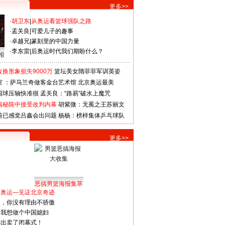
更多>>
·
胡卫东
|
从奥运看篮球强队之路
·
孟关良
|
可爱儿子的趣事
·
卓越兄
|
篆刻里的中国力量
·
李东雷
|
后奥运时代我们期盼什么？
相
换形象损失9000万
篮坛美女隋菲菲军训英姿
室 ：萨马兰奇做客金台艺术馆
北京奥运最美
国球压轴快准很
孟关良：“路易”破水上魔咒
揭秘陈中接受改判内幕
胡紫微：无冕之王苏丽文
前已感觉吕鑫会出问题
杨杨：榜样集体乒乓球队
更多>>
恶搞男篮海报集萃
看奥运—见证北京奇迹
人，你没有理由不骄傲
：我想做个中国媳妇
谋出卖了闭幕式！