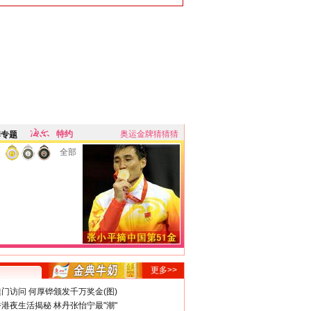
特约
奥运金牌猜猜猜
牌专题
全部
更多>>
门访问 何厚铧颁发千万奖金(图)
港夜生活揭秘 林丹张怡宁最"潮"