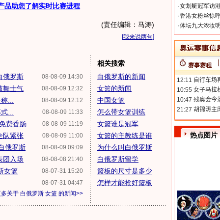
产品助您了解实时比赛进程
·
女划艇冠军访港
·
香港女粉丝惊呼
(责任编辑：马涛)
·
体坛九大浓妆明
[
我来说两句
]
相关搜索
赛事赛程
白俄罗斯
白俄罗斯的新闻
08-08-09 14:30
鼓舞士气
女篮的新闻
08-08-09 12:32
...
中国女篮
08-08-09 12:12
...
怎么带女篮训练
08-08-09 11:33
免费香肠
女篮谁是冠军
08-08-09 11:19
热点图片
全队紧张
女篮的主教练是谁
08-08-09 11:00
S白俄罗斯
为什么叫白俄罗斯
08-08-09 09:09
表团入场
白俄罗斯留学
08-08-08 21:40
斯女篮
篮板的尺寸是多少
08-07-31 15:20
怎样才能抢好篮板
08-07-31 04:47
更多关于
白俄罗斯 女篮
的新闻>>