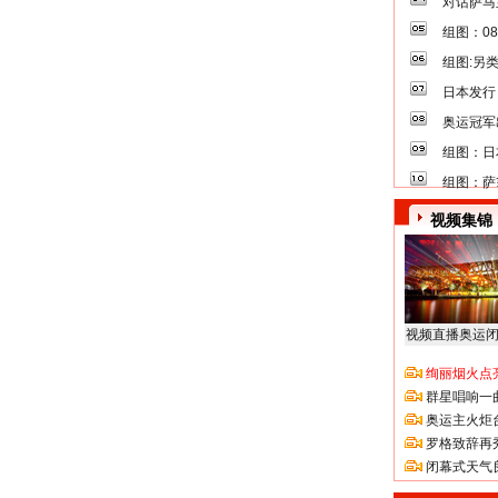
对话萨马
组图：0
组图:另
日本发行
奥运冠军
组图：日
组图：萨
视频集锦
视频直播奥运
绚丽烟火点
群星唱响一
奥运主火炬
罗格致辞再
闭幕式天气