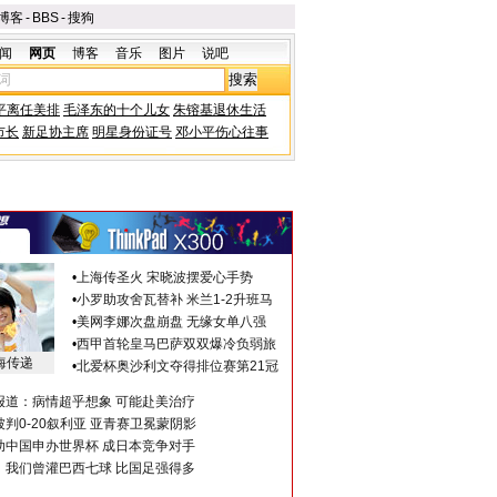
博客
-
BBS
-
搜狗
闻
网页
博客
音乐
图片
说吧
平离任美排
毛泽东的十个儿女
朱镕基退休生活
市长
新足协主席
明星身份证号
邓小平伤心往事
•
上海传圣火 宋晓波摆爱心手势
•
小罗助攻舍瓦替补 米兰1-2升班马
•
美网李娜次盘崩盘 无缘女单八强
•
西甲首轮皇马巴萨双双爆冷负弱旅
海传递
•
北爱杯奥沙利文夺得排位赛第21冠
报道：病情超乎想象 可能赴美治疗
判0-20叙利亚 亚青赛卫冕蒙阴影
助中国申办世界杯 成日本竞争对手
：我们曾灌巴西七球 比国足强得多