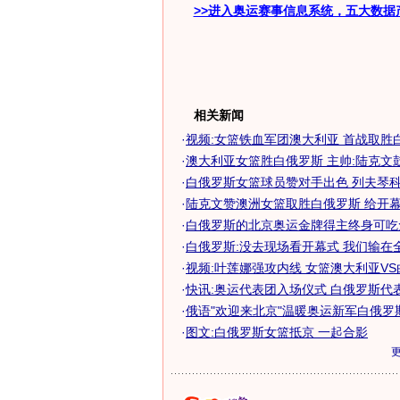
>>进入奥运赛事信息系统，五大数据
相关新闻
·
视频:女篮铁血军团澳大利亚 首战取胜
·
澳大利亚女篮胜白俄罗斯 主帅:陆克文
·
白俄罗斯女篮球员赞对手出色 列夫琴科称
·
陆克文赞澳洲女篮取胜白俄罗斯 给开幕式
·
白俄罗斯的北京奥运金牌得主终身可吃
·
白俄罗斯:没去现场看开幕式 我们输在
·
视频:叶莲娜强攻内线 女篮澳大利亚V
·
快讯:奥运代表团入场仪式 白俄罗斯代
·
俄语"欢迎来北京"温暖奥运新军白俄罗
·
图文:白俄罗斯女篮抵京 一起合影