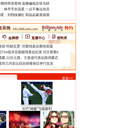
期间突发晕倒 血糖偏低症状无碍
：林丹手好温柔 一点不像运动员
星：刘翔抹腮红 郭晶晶最喜描眉
金牌榜
直播中心
资料库
更多>>
古巴"神腿"飞踹裁判