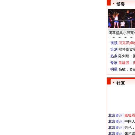
博客
闭幕盛典小贝亮
视频|
贝克汉姆改
策划|
熙坤贵宾
热点|
陈剑翔：
专家|
童建强：
明星|
高敏：赛
社区
北京奥运
|
狐狐
北京奥运
|
中国
北京奥运
|
劳伦
北京奥运
|
张艺