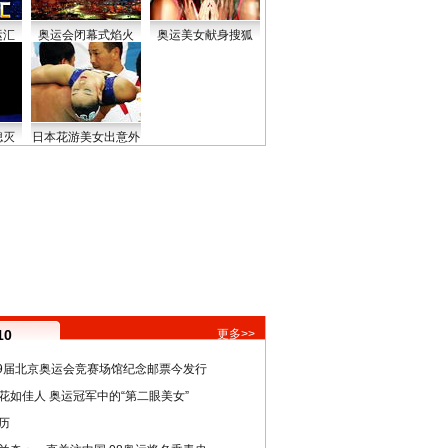
运汇
奥运会闭幕式焰火
奥运美女献身搜狐
熄灭
日本花游美女出意外
10
更多>>
29届北京奥运会竞赛场馆纪念邮票今发行
花如佳人 奥运冠军中的“第二眼美女”
历