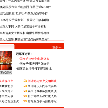
兰奇：一直关注中国 08奥运将名垂青史
8奥运笑脸征集反响热烈 作品已近5000件
类运动迎奥运 31脚少年劲跑总决赛举行
《35号投手温家宝》 披露访日故事(图)
出路大不同 入豪门成富翁各有各精彩
本奥运美女主播亮相 电眼朱唇性感尤物
翁人大演讲 获赠油画"我们的萨马兰奇"
更多>>
冠军面对面：
·
中国女乒张怡宁/郭跃做客
·
中国女子链球铜牌 张文秀
·
蹦床美女帅哥何雯娜陆春龙
闭幕式盛况
亮璀璨夜空
倒计时与焰火交相辉映
曲我爱北京
胡锦涛步入闭幕式会场
台缓缓熄灭
英国伦敦奉献接旗表演
秀中文问候
张宁高举五星红旗入场
良好适合观烟火
肯尼亚选手马拉松夺冠