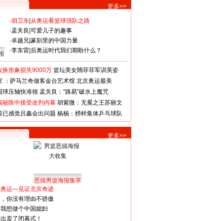
更多>>
·
胡卫东
|
从奥运看篮球强队之路
·
孟关良
|
可爱儿子的趣事
·
卓越兄
|
篆刻里的中国力量
·
李东雷
|
后奥运时代我们期盼什么？
相
换形象损失9000万
篮坛美女隋菲菲军训英姿
室 ：萨马兰奇做客金台艺术馆
北京奥运最美
国球压轴快准很
孟关良：“路易”破水上魔咒
揭秘陈中接受改判内幕
胡紫微：无冕之王苏丽文
前已感觉吕鑫会出问题
杨杨：榜样集体乒乓球队
更多>>
恶搞男篮海报集萃
看奥运—见证北京奇迹
人，你没有理由不骄傲
：我想做个中国媳妇
谋出卖了闭幕式！