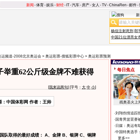
新闻
-
体育
-
娱乐
-
财经
-
IT
-
汽车
-
房产
-
女人
-
TV
-
ChinaRen
-
邮件
-
新
杨佳注射死刑
郎
中国21位漂亮女
奥运频道-2008北京奥运会
>
奥运彩票-搜狐彩票中心
>
奥运彩票预测
每日焦点
男子举重62公斤级金牌不难获得
[
我来说两句
] [字号：
大
中
小
]
源：中国体彩网 作者：王帅
残奥圣火上
·
刘翔伤情追踪
·
国青男篮罢赛被
·
日媒：奥运有
·
中国特奥选手
队取得的最好成绩： A、金牌 B、银牌 C、铜牌
更多>>