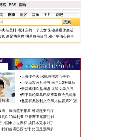
博客
-
BBS
-
搜狗
闻
网页
博客
音乐
图片
说吧
平离任美排
毛泽东的十个儿女
朱镕基退休生活
市长
新足协主席
明星身份证号
邓小平伤心往事
•
上海传圣火 宋晓波摆爱心手势
•
小罗助攻舍瓦替补 米兰1-2升班马
•
美网李娜次盘崩盘 无缘女单八强
•
西甲首轮皇马巴萨双双爆冷负弱旅
海传递
•
北爱杯奥沙利文夺得排位赛第21冠
报道：病情超乎想象 可能赴美治疗
判0-20叙利亚 亚青赛卫冕蒙阴影
助中国申办世界杯 成日本竞争对手
：我们曾灌巴西七球 比国足强得多