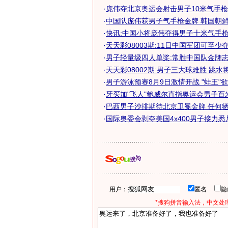
·
庞伟夺北京奥运会射击男子10米气手枪
·
中国队庞伟获男子气手枪金牌 韩国朝鲜分
·
快讯:中国小将庞伟夺得男子十米气手
·
天天彩08003期:11日中国军团可至少夺得
·
男子轻量级四人单桨:常胜中国队金牌
·
天天彩08002期:男子三大球难胜 跳水将力
·
男子游泳预赛8月9日激情开战 "蛙王"欲收
·
牙买加"飞人"鲍威尔直指奥运会男子百
·
巴西男子沙排期待北京卫冕金牌 任何牺牲
·
国际奥委会剥夺美国4x400男子接力悉尼
用户：
匿名
*搜狗拼音输入法，中文处理