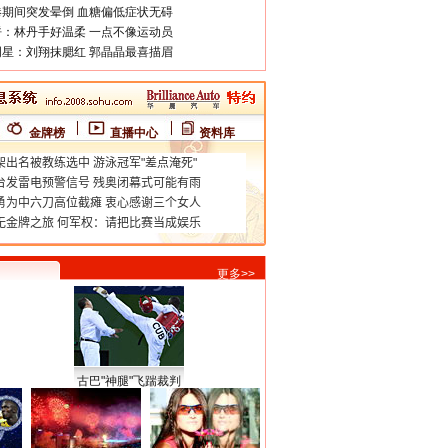
期间突发晕倒 血糖偏低症状无碍
：林丹手好温柔 一点不像运动员
星：刘翔抹腮红 郭晶晶最喜描眉
金牌榜
直播中心
资料库
更多>>
古巴"神腿"飞踹裁判