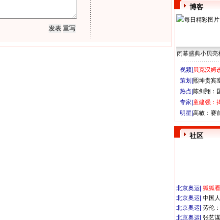
博客
闭幕盛典小贝亮
视频|
贝克汉姆改
策划|
熙坤贵宾
热点|
陈剑翔：
专家|
童建强：
明星|
高敏：赛
社区
北京奥运
|
狐狐
北京奥运
|
中国
北京奥运
|
劳伦
北京奥运
|
张艺