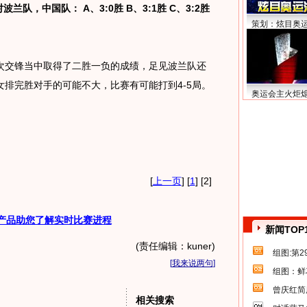
队，中国队： A、3:0胜 B、3:1胜 C、3:2胜
策划：炫目奥
交锋当中取得了二胜一负的成绩，足见波兰队还
排完胜对手的可能不大，比赛有可能打到4-5局。
奥运会主火炬
[
上一页
] [
1
] [2]
产品助您了解实时比赛进程
新闻TOP
(责任编辑：kuner)
组图:第
[
我来说两句
]
组图：鲜
曾庆红简
相关搜索