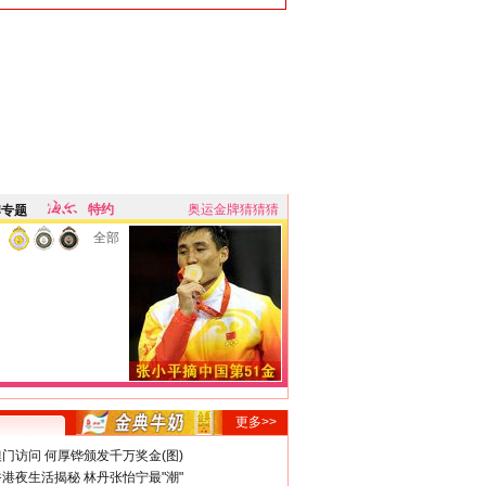
特约
奥运金牌猜猜猜
牌专题
全部
更多>>
门访问 何厚铧颁发千万奖金(图)
港夜生活揭秘 林丹张怡宁最"潮"