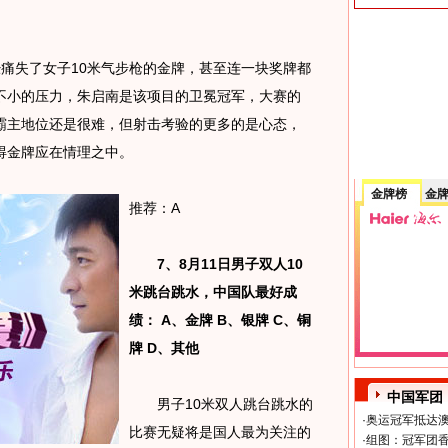
失了女子10米气步枪的金牌，甚至连一块奖牌都
不小的压力，朱启南是该项目的卫冕冠军，大赛的
霸主地位还是很难，但射击考验的更多的是心态，
得金牌应在情理之中。
金牌榜
金
推荐：A
7、8月11日男子双人10
米跳台跳水，中国队最好成
绩： A、金牌 B、银牌 C、铜
牌 D、其他
中国军团
男子10米双人跳台跳水的
·
奥运冠军抵达澳
比赛无疑将是国人最为关注的
·
组图：冠军团香