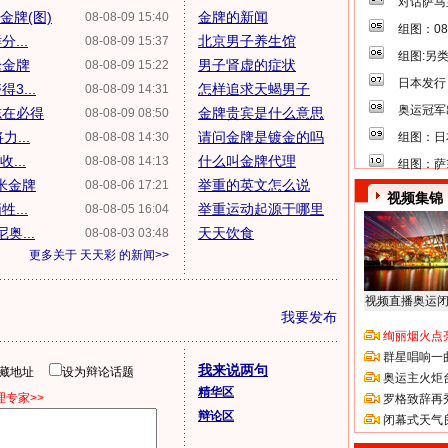
对话萨马
金牌(图)
金牌的新闻
08-08-09 15:40
组图：0
...
北京男子养生馆
08-08-09 15:37
组图:另
枪金牌
男子肾虚的症状
08-08-09 15:22
日本发行
3...
怎样追求天蝎男子
08-08-09 14:31
奥运冠军
志在必得
金牌贵宾是什么意思
08-08-09 08:50
...
请问金牌是镀金的吗
08-08-08 14:30
组图：日
...
什么叫金牌代理
08-08-08 14:13
组图：萨
米金牌
举重的英文怎么说
08-08-06 17:21
视频集锦
...
举重运动起源于哪里
08-08-05 16:04
奥...
天天饮食
08-08-03 03:48
更多关于
天天彩
的新闻>>
视频直播奥运
我要发布
绚丽烟火点
群星唱响一
我来说两句
隐藏地址
设为辩论话题
奥运主火炬
精华区
专家>>
罗格致辞再
辩论区
闭幕式天气