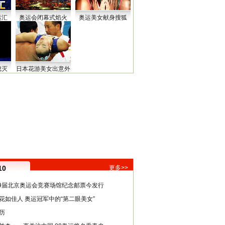
运汇
奥运会闭幕式焰火
奥运美女献身搜狐
熄灭
日本花游美女出意外
10
更多>>
29届北京奥运会竞赛场馆纪念邮票今发行
花如佳人 奥运冠军中的“第二眼美女”
历