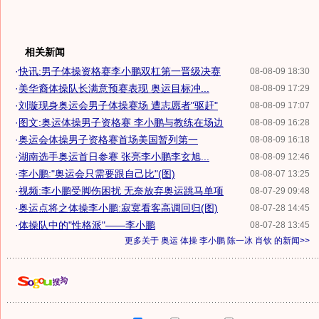
相关新闻
·
快讯:男子体操资格赛李小鹏双杠第一晋级决赛
08-08-09 18:30
·
美华裔体操队长满意预赛表现 奥运目标冲...
08-08-09 17:29
·
刘璇现身奥运会男子体操赛场 遭志愿者"驱赶"
08-08-09 17:07
·
图文:奥运体操男子资格赛 李小鹏与教练在场边
08-08-09 16:28
·
奥运会体操男子资格赛首场美国暂列第一
08-08-09 16:18
·
湖南选手奥运首日参赛 张亮李小鹏李玄旭...
08-08-09 12:46
·
李小鹏:"奥运会只需要跟自己比"(图)
08-08-07 13:25
·
视频:李小鹏受脚伤困扰 无奈放弃奥运跳马单项
08-07-29 09:48
·
奥运点将之体操李小鹏:寂寞看客高调回归(图)
08-07-28 14:45
·
体操队中的"性格派"——李小鹏
08-07-28 13:45
更多关于
奥运 体操 李小鹏 陈一冰 肖钦
的新闻>>