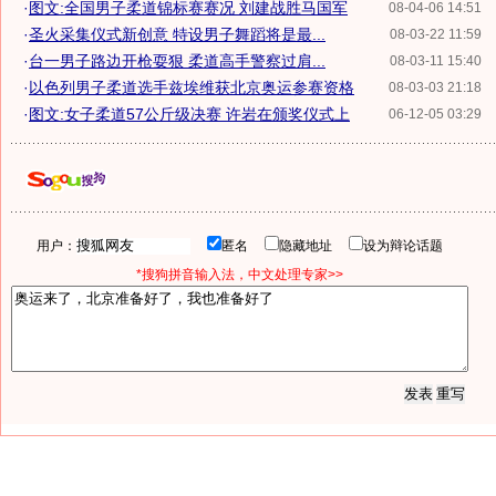
·
图文:全国男子柔道锦标赛赛况 刘建战胜马国军
08-04-06 14:51
·
圣火采集仪式新创意 特设男子舞蹈将是最...
08-03-22 11:59
·
台一男子路边开枪耍狠 柔道高手警察过肩...
08-03-11 15:40
·
以色列男子柔道选手兹埃维获北京奥运参赛资格
08-03-03 21:18
·
图文:女子柔道57公斤级决赛 许岩在颁奖仪式上
06-12-05 03:29
用户：
匿名
隐藏地址
设为辩论话题
*搜狗拼音输入法，中文处理专家>>