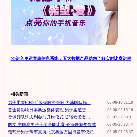
>>进入奥运赛事信息系统，五大数据产品助您了解实时比赛进程
相关新闻
·
男子柔道60公斤级崔敏浩夺冠 为韩国队摘...
08-08-10 01:18
·
首金将影响日本奥运整体表现 男子柔道责...
08-08-05 15:16
·
柔道领队沈志刚参加升旗仪式 笑谈女柔奥...
08-07-27 09:01
·
图文:中国赛男子十项全能比赛 齐海峰颁奖仪式
08-05-25 23:44
·
葡萄牙男子驾车支持北京奥运万里行发车仪式
08-05-07 08:37