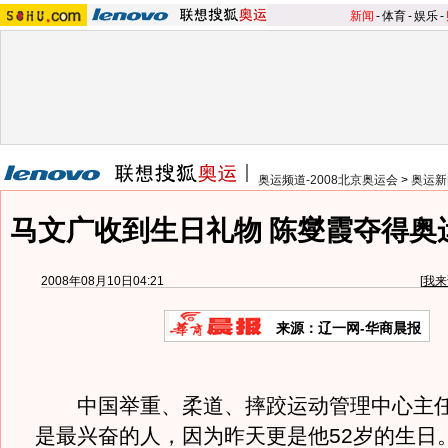
新闻
-
体育
-
娱乐
-
奥运频道-2008北京奥运会
>
奥运新
马文广收到生日礼物 陈燮霞夺得奥
2008年08月10日04:21
[
我来
来源：辽一网-华商晨报
中国举重、柔道、摔跤运动管理中心主任
是最兴奋的人，因为昨天更是他52岁的生日