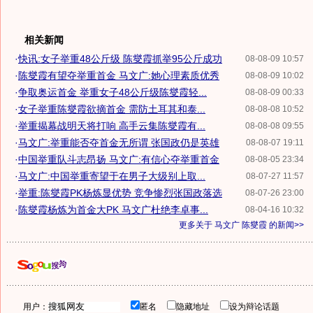
相关新闻
·
快讯:女子举重48公斤级 陈燮霞抓举95公斤成功
08-08-09 10:57
·
陈燮霞有望夺举重首金 马文广:她心理素质优秀
08-08-09 10:02
·
争取奥运首金 举重女子48公斤级陈燮霞轻...
08-08-09 00:33
·
女子举重陈燮霞欲摘首金 需防土耳其和泰...
08-08-08 10:52
·
举重揭幕战明天将打响 高手云集陈燮霞有...
08-08-08 09:55
·
马文广:举重能否夺首金无所谓 张国政仍是英雄
08-08-07 19:11
·
中国举重队斗志昂扬 马文广:有信心夺举重首金
08-08-05 23:34
·
马文广:中国举重寄望于在男子大级别上取...
08-07-27 11:57
·
举重:陈燮霞PK杨炼显优势 竞争惨烈张国政落选
08-07-26 23:00
·
陈燮霞杨炼为首金大PK 马文广杜绝李卓事...
08-04-16 10:32
更多关于
马文广 陈燮霞
的新闻>>
用户：
匿名
隐藏地址
设为辩论话题