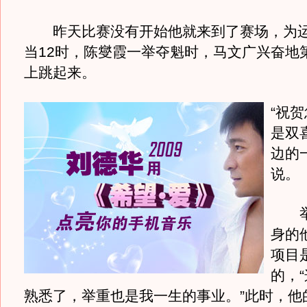
昨天比赛没有开始他就来到了赛场，为运
当12时，陈燮霞一举夺魁时，马文广兴奋地
上跳起来。
“祝
是双
边的
说。
举
身的
项目
的，
熟悉了，举重也是我一生的事业。”此时，他