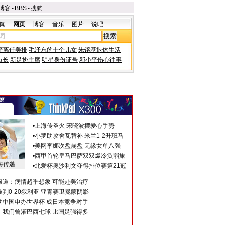
博客
-
BBS
-
搜狗
闻
网页
博客
音乐
图片
说吧
平离任美排
毛泽东的十个儿女
朱镕基退休生活
市长
新足协主席
明星身份证号
邓小平伤心往事
•
上海传圣火 宋晓波摆爱心手势
•
小罗助攻舍瓦替补 米兰1-2升班马
•
美网李娜次盘崩盘 无缘女单八强
•
西甲首轮皇马巴萨双双爆冷负弱旅
海传递
•
北爱杯奥沙利文夺得排位赛第21冠
报道：病情超乎想象 可能赴美治疗
判0-20叙利亚 亚青赛卫冕蒙阴影
助中国申办世界杯 成日本竞争对手
：我们曾灌巴西七球 比国足强得多