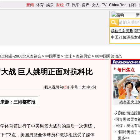
新闻
-
体育
-
娱乐
-
财经
-
IT
-
汽车
-
房产
-
女人
-
TV
-
ChinaRen
-
邮件
-
新
杨佳注射死刑
郎
中国21位漂亮女
奥运频道-2008北京奥运会
>
中国军团
>
篮球
>
奥运男篮
>
08中国男篮动态
每日焦点
大战 巨人姚明正面对抗科比
[
我来说两句
(6)
] [字号：
大
中
小
]
来源：三湘都市报
残奥圣火上
·
刘翔伤情追踪
·
国青男篮罢赛被
学体育馆进行了中美男篮大战前的最后一次训练，
·
日媒：奥运有
·
中国特奥选手
，下午3点，美国男篮全体球员和教练组接受了媒体
更多>>