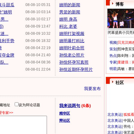
博客
联斗甜瓜
姚明的新闻
08-08-10 05:31
计"姚明
男篮的新闻
08-08-10 03:14
...
姚明 身高
08-08-10 02:17
)
科比 老婆
08-08-09 13:47
闭幕盛典小贝亮
...
姚明打架视频
08-08-09 10:32
胜利手势
姚明暴打科比
08-08-06 18:32
视频|
贝克汉姆改
册
姚明叶莉合照
08-08-04 22:19
策划|
熙坤贵宾
誓夺金牌
孙悦老公照片
08-08-04 21:40
热点|
陈剑翔：
...
孙悦怀孕写真照
08-08-04 08:36
专家|
童建强：
明星|
高敏：赛
孙悦近期怀孕照片
08-08-01 22:04
社区
我要发布
隐藏地址
设为辩论话题
我来说两句
(6条)
专家>>
精华区
北京奥运
|
狐狐
辩论区
北京奥运
|
中国
北京奥运
|
劳伦
北京奥运
|
张艺