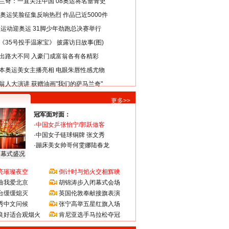
兰奇：一直关注中国 08奥运将名垂青史
8奥运笑脸征集反响热烈 作品已近5000件
类运动迎奥运 31脚少年劲跑总决赛举行
《35号投手温家宝》 披露访日故事(图)
出路大不同 入豪门成富翁各有各精彩
本奥运美女主播亮相 电眼朱唇性感尤物
翁人大演讲 获赠油画"我们的萨马兰奇"
更多>>
冠军面对面：
·
中国女乒张怡宁/郭跃做客
·
中国女子链球铜牌 张文秀
·
蹦床美女帅哥何雯娜陆春龙
闭幕式盛况
亮璀璨夜空
倒计时与焰火交相辉映
曲我爱北京
胡锦涛步入闭幕式会场
台缓缓熄灭
英国伦敦奉献接旗表演
秀中文问候
张宁高举五星红旗入场
良好适合观烟火
肯尼亚选手马拉松夺冠