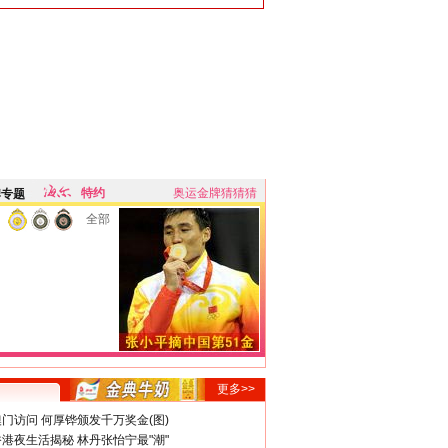
特约
奥运金牌猜猜猜
牌专题
全部
更多>>
门访问 何厚铧颁发千万奖金(图)
港夜生活揭秘 林丹张怡宁最"潮"