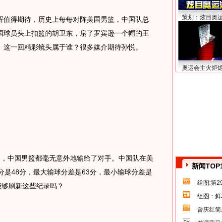
策划：炫目奥
值得期待，历史上每每对阵美国男篮，中国队总
国球员头上扣篮的胡卫东，扇了罗宾逊一个帽的王
华。这一回精彩镜头属于谁？很多媒介期待孙悦。
奥运会主火炬
，中国男篮都毫无意外地输给了对手。中国队在美
新闻TOP
分是48分，最大输球分差是63分，最小输球分差是
组图:第
能够刷新这些纪录吗？
组图：鲜
曾庆红简