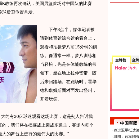
而K教练再次确认，美国男篮首场对中国队的比赛，
控球后卫位置首发。
下午3点半，媒体记者被
请到体育馆综合馆的看台上，
观看和拍摄梦八前15分钟的训
练。像通常一样，梦八训练相
金牌榜
金
当轻松，先是在体能教练的带
领下，坐在地上拉伸韧带，随
后来回跑场。在跑场时，霍华
德和詹姆斯面对面发出怪叫，
开着玩笑。
大约有30亿球迷观看这场比赛，这是别人告诉我
中国军团
狂的，我们将在揭幕战上迎战东道主，赛场内每个
·
奥运冠军抵达澳
最大的舞台上进行的最伟大的比赛。”
·
组图：冠军团香