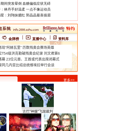
期间突发晕倒 血糖偏低症状无碍
：林丹手好温柔 一点不像运动员
星：刘翔抹腮红 郭晶晶最喜描眉
金牌榜
直播中心
资料库
更多>>
古巴"神腿"飞踹裁判