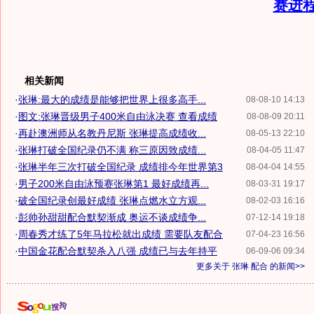
赛进
相关新闻
·
张琳:最大的成绩是能够把世界上很多高手...
08-08-10 14:13
·
图文:张琳晋级男子400米自由泳决赛 查看成绩
08-08-09 20:11
·
再赴澳洲师从名教丹尼斯 张琳提高成绩收...
08-05-13 22:10
·
张琳打破全国纪录仍不满 称三原因致成绩...
08-04-05 11:47
·
张琳半年三次打破全国纪录 成绩排今年世界第3
08-04-04 14:55
·
男子200米自由泳预赛张琳第1 最好成绩再...
08-03-31 19:17
·
破全国纪录创最好成绩 张琳点燃水立方观...
08-02-03 16:16
·
彭帅孙甜甜配合默契渐成 奥运不谈成绩争...
07-12-14 19:18
·
周春秀才练了5年马拉松就出成绩 需要队友配合
07-04-23 16:56
·
中国金花配合默契杀入八强 成绩已与去年持平
06-09-06 09:34
更多关于
张琳 配合
的新闻>>