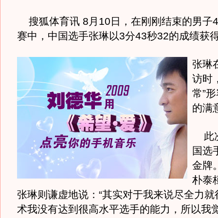
搜狐体育讯 8月10日，在刚刚结束的男子4
赛中，中国选手张琳以3分43秒32的成绩获
张琳
访时
常”
的满
此次
国选
金牌
朴泰
张琳则谦虚地说：“其实对于我来说尽全力就
术我没有达到很高水平选手的能力，所以我