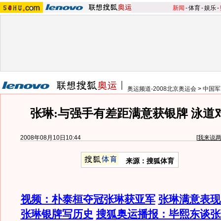
新闻
-
体育
-
娱乐
-
奥运频道-2008北京奥运会
>
中国军
张琳:与强手有差距满意获银牌 泳道
2008年08月10日10:44
[
我来说
来源：搜狐体育
视频：朴泰桓夺冠张琳获亚军
张琳满意表现
张琳银牌写历史
搜狐奥运播报：毕熙东谈张