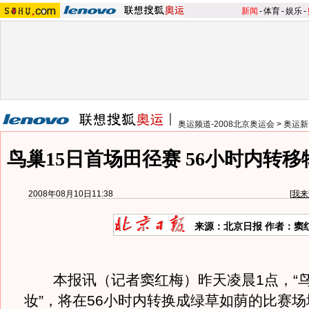
新闻
-
体育
-
娱乐
-
奥运频道-2008北京奥运会
>
奥运新
鸟巢15日首场田径赛 56小时内转
2008年08月10日11:38
[
我来
来源：北京日报 作者：窦
本报讯（记者窦红梅）昨天凌晨1点，“鸟巢
妆”，将在56小时内转换成绿草如荫的比赛