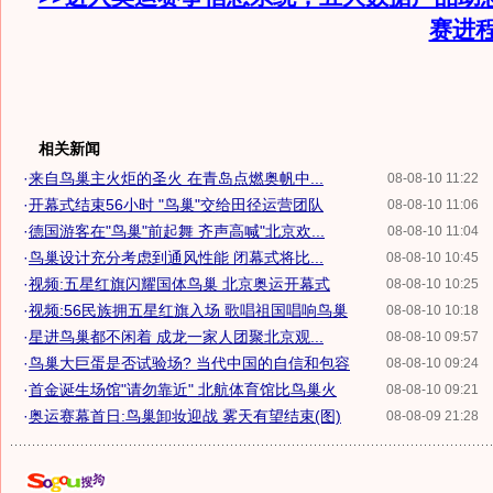
赛进
相关新闻
·
来自鸟巢主火炬的圣火 在青岛点燃奥帆中...
08-08-10 11:22
·
开幕式结束56小时 "鸟巢"交给田径运营团队
08-08-10 11:06
·
德国游客在"鸟巢"前起舞 齐声高喊"北京欢...
08-08-10 11:04
·
鸟巢设计充分考虑到通风性能 闭幕式将比...
08-08-10 10:45
·
视频:五星红旗闪耀国体鸟巢 北京奥运开幕式
08-08-10 10:25
·
视频:56民族拥五星红旗入场 歌唱祖国唱响鸟巢
08-08-10 10:18
·
星进鸟巢都不闲着 成龙一家人团聚北京观...
08-08-10 09:57
·
鸟巢大巨蛋是否试验场? 当代中国的自信和包容
08-08-10 09:24
·
首金诞生场馆"请勿靠近" 北航体育馆比鸟巢火
08-08-10 09:21
·
奥运赛幕首日:鸟巢卸妆迎战 雾天有望结束(图)
08-08-09 21:28