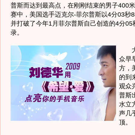
普斯而达到最高点，在刚刚结束的男子400
赛中，美国选手迈克尔-菲尔普斯以4分03秒
并打破了今年1月菲尔普斯自己创造的4分05
录。
大
众早
方，
的到
观众
普斯
水立
声几
顶。