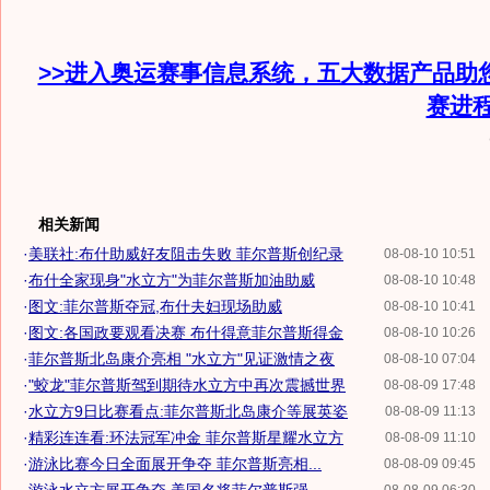
>>进入奥运赛事信息系统，五大数据产品助
赛进
相关新闻
·
美联社:布什助威好友阻击失败 菲尔普斯创纪录
08-08-10 10:51
·
布什全家现身"水立方"为菲尔普斯加油助威
08-08-10 10:48
·
图文:菲尔普斯夺冠,布什夫妇现场助威
08-08-10 10:41
·
图文:各国政要观看决赛 布什得意菲尔普斯得金
08-08-10 10:26
·
菲尔普斯北岛康介亮相 "水立方"见证激情之夜
08-08-10 07:04
·
"蛟龙"菲尔普斯驾到期待水立方中再次震撼世界
08-08-09 17:48
·
水立方9日比赛看点:菲尔普斯北岛康介等展英姿
08-08-09 11:13
·
精彩连连看:环法冠军冲金 菲尔普斯星耀水立方
08-08-09 11:10
·
游泳比赛今日全面展开争夺 菲尔普斯亮相...
08-08-09 09:45