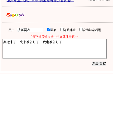
·
游泳水立方展开争夺 美国名将菲尔普斯强...
08-08-09 06:30
用户：
匿名
隐藏地址
设为辩论话题
*搜狗拼音输入法，中文处理专家>>