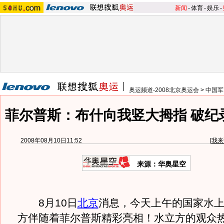
新闻
-
体育
-
娱乐
-
奥运频道-2008北京奥运会
>
中国军
菲尔普斯：布什向我竖大拇指 破纪
2008年08月10日11:52
[
我来
来源：华奥星空
8月10日
北京
消息，今天上午的国家水
方伴随着菲尔普斯精彩亮相！水立方的观众