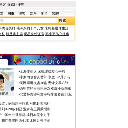
博客
-
BBS
-
搜狗
闻
网页
博客
音乐
图片
说吧
平离任美排
毛泽东的十个儿女
朱镕基退休生活
市长
新足协主席
明星身份证号
邓小平伤心往事
•
上海传圣火 宋晓波摆爱心手势
•
小罗助攻舍瓦替补 米兰1-2升班马
•
美网李娜次盘崩盘 无缘女单八强
•
西甲首轮皇马巴萨双双爆冷负弱旅
海传递
•
北爱杯奥沙利文夺得排位赛第21冠
报道：病情超乎想象 可能赴美治疗
判0-20叙利亚 亚青赛卫冕蒙阴影
助中国申办世界杯 成日本竞争对手
：我们曾灌巴西七球 比国足强得多