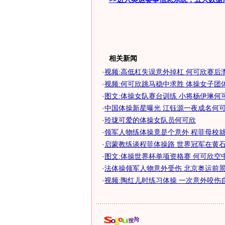
相关新闻
·
视频:高低杠失误意外掉杠 何可欣赛后
·
视频:何可欣跳马稳中求胜 体操女子团
·
图文:体操女队赛台训练 小将杨伊琳何
·
中国体操新星曝光 江钰源一夜成名何可欣
·
玲珑可爱的体操女队员何可欣
·
领军人物练体操竟是个意外 程菲母校就像
·
启蒙教练谈程菲体操路 世界冠军在黄石意
·
图文:体操世界杯单项资格赛 何可欣空
·
法体操领军人物意外受伤 北京奥运前景蒙
·
视频:陶红儿时练习体操 一次意外咬伤