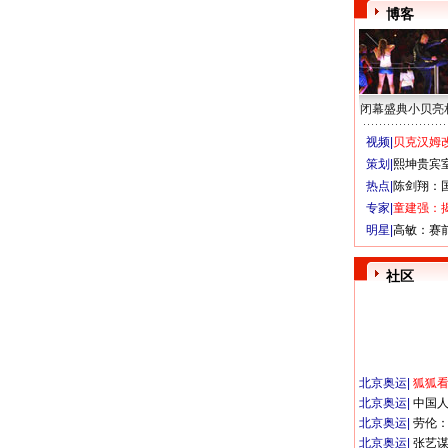
博客
闭幕盛典小贝亮
视频|
贝克汉姆改
策划|
熙坤贵宾
热点|
陈剑翔：
专家|
童建强：
明星|
高敏：赛
社区
北京奥运
|
狐狐
北京奥运
|
中国
北京奥运
|
劳伦
北京奥运
|
张艺