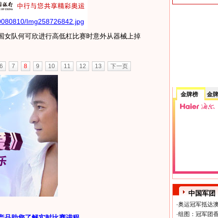
中国女队何可欣进行高低杠比赛时意外从器械上掉
6
7
8
9
10
11
12
13
下一页
金牌榜
金
中国军团
·
奥运冠军抵达澳
·
组图：冠军团香
产品助您了解实时比赛进程