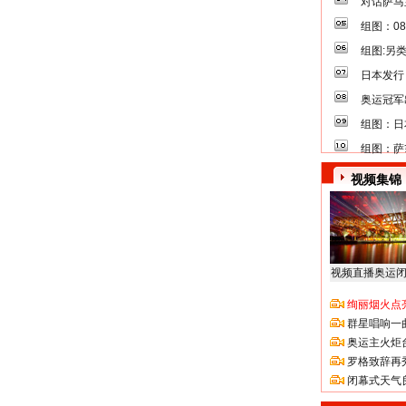
对话萨马
组图：0
组图:另
日本发行
奥运冠军
组图：日
组图：萨
视频集锦
视频直播奥运
绚丽烟火点
群星唱响一
奥运主火炬
罗格致辞再
闭幕式天气