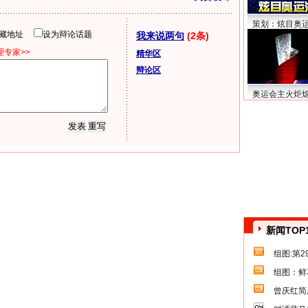
策划：炫目奥
隐藏地址
设为辩论话题
我来说两句
(2条)
专家>>
精华区
辩论区
奥运会主火炬
新闻TOP
组图:第
组图：鲜
曾庆红简