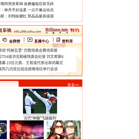
期间突发晕倒 血糖偏低症状无碍
：林丹手好温柔 一点不像运动员
星：刘翔抹腮红 郭晶晶最喜描眉
金牌榜
直播中心
资料库
更多>>
古巴"神腿"飞踹裁判