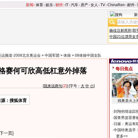
新闻
-
体育
-
娱乐
-
财经
-
IT
-
汽车
-
房产
-
女人
-
TV
-
ChinaRen
-
邮件
-
新
杨佳注射死刑
郎
中国21位漂亮女
奥运频道-2008北京奥运会
>
中国军团
>
体操
>
08体操中国女队
每日焦点
格赛何可欣高低杠意外掉落
[
我来说两句
(2)
] [字号：
大
中
小
]
来源：搜狐体育
残奥圣火上
·
刘翔伤情追踪
·
国青男篮罢赛被
·
日媒：奥运有
·
中国特奥选手
下一页]
更多>>