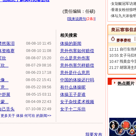
·
女划艇冠军访港
·
香港女粉丝惊呼
(责任编辑：任硕)
·
体坛九大浓妆明
[
我来说两句
(2条)
]
相关搜索
赛事赛程
潸然落泪
体操的新闻
08-08-10 11:45
体资格赛
意外伤害如何赔偿
08-08-10 11:08
可欣
什么是意外伤害
08-08-07 15:20
...
意外伤害怎样赔偿
08-07-29 08:16
意外是什么意思
08-06-23 17:18
...
中国的体操还行吗
08-05-22 15:41
热点图片
...
有什么体操呢
08-05-22 09:56
中舒展
体操王子是谁
08-05-15 03:11
...
女子杂技柔术视频
08-04-09 22:43
自己舌头
女子十二乐坊
07-10-08 22:49
更多关于
体操 何可欣
的新闻>>
我要发布