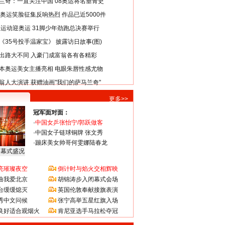
兰奇：一直关注中国 08奥运将名垂青史
8奥运笑脸征集反响热烈 作品已近5000件
类运动迎奥运 31脚少年劲跑总决赛举行
《35号投手温家宝》 披露访日故事(图)
出路大不同 入豪门成富翁各有各精彩
本奥运美女主播亮相 电眼朱唇性感尤物
翁人大演讲 获赠油画"我们的萨马兰奇"
更多>>
冠军面对面：
·
中国女乒张怡宁/郭跃做客
·
中国女子链球铜牌 张文秀
·
蹦床美女帅哥何雯娜陆春龙
闭幕式盛况
亮璀璨夜空
倒计时与焰火交相辉映
曲我爱北京
胡锦涛步入闭幕式会场
台缓缓熄灭
英国伦敦奉献接旗表演
秀中文问候
张宁高举五星红旗入场
良好适合观烟火
肯尼亚选手马拉松夺冠