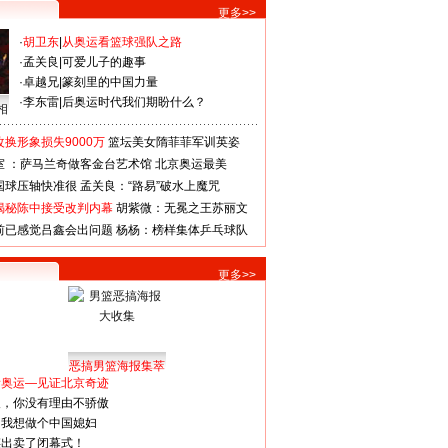
更多>>
·
胡卫东
|
从奥运看篮球强队之路
·
孟关良
|
可爱儿子的趣事
·
卓越兄
|
篆刻里的中国力量
·
李东雷
|
后奥运时代我们期盼什么？
相
换形象损失9000万
篮坛美女隋菲菲军训英姿
室 ：萨马兰奇做客金台艺术馆
北京奥运最美
国球压轴快准很
孟关良：“路易”破水上魔咒
揭秘陈中接受改判内幕
胡紫微：无冕之王苏丽文
前已感觉吕鑫会出问题
杨杨：榜样集体乒乓球队
更多>>
恶搞男篮海报集萃
看奥运—见证北京奇迹
人，你没有理由不骄傲
：我想做个中国媳妇
谋出卖了闭幕式！