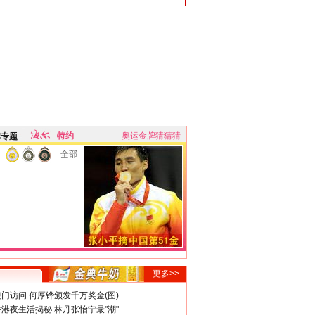
特约
奥运金牌猜猜猜
牌专题
全部
更多>>
门访问 何厚铧颁发千万奖金(图)
港夜生活揭秘 林丹张怡宁最"潮"