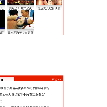
运汇
奥运会闭幕式焰火
奥运美女献身搜狐
熄灭
日本花游美女出意外
10
更多>>
29届北京奥运会竞赛场馆纪念邮票今发行
花如佳人 奥运冠军中的“第二眼美女”
历