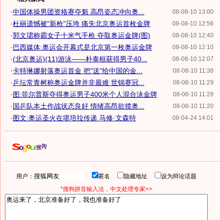
·
中国体操男团资格赛夺魁 高昂姿态冲向奥...
08-08-10 13:00
·
杜丽遗憾被"新枪"压垮 痛失北京奥运首枚金牌
08-08-10 12:56
·
郭文珺称霸女子十米气手枪 夺取奥运金牌(图)
08-08-10 12:40
·
巴西媒体:奥运会开幕式是北京第一枚奥运金牌
08-08-10 12:10
·
(北京奥运)(11)游泳——朴泰桓获得男子40...
08-08-10 12:07
·
卡特琳娜射落奥运首金 把"送"给中国的金...
08-08-10 11:38
·
乒坛常青树称奥运金牌并非最难 世锦赛冠...
08-08-10 11:29
·
图:菲尔普斯夺得奥运男子400米个人混合泳金牌
08-08-10 11:29
·
国乒队本土作战状态良好 情绪高昂欲揽奥...
08-08-10 11:20
·
图文:奥运圣火在堪培拉传递 马修·文森特
08-04-24 14:01
用户：
匿名
隐藏地址
设为辩论话题
*搜狗拼音输入法，中文处理专家>>