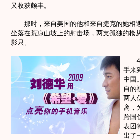
又收获颇丰。
那时，来自美国的他和来自捷克的她相遇
坐落在荒凉山坡上的射击场，两支孤独的枪
影只。
4年
手来
中国
自的
两人
离，
跨国
表团
出了