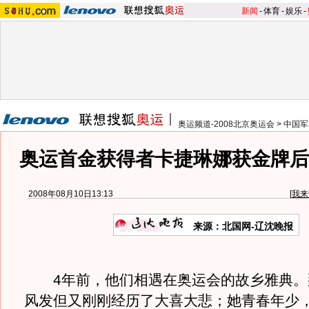
新闻
-
体育
-
娱乐
-
奥运频道-2008北京奥运会
>
中国军
奥运首金获得者卡捷琳娜获金牌后
2008年08月10日13:13
[
我来
来源：北国网-辽沈晚报
4年前，他们相遇在奥运会的故乡雅典。
风发但又刚刚经历了大喜大悲；她青春年少