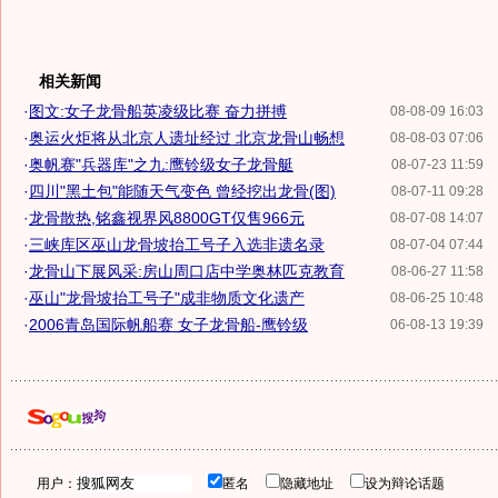
相关新闻
·
图文:女子龙骨船英凌级比赛 奋力拼搏
08-08-09 16:03
·
奥运火炬将从北京人遗址经过 北京龙骨山畅想
08-08-03 07:06
·
奥帆赛"兵器库"之九:鹰铃级女子龙骨艇
08-07-23 11:59
·
四川"黑土包"能随天气变色 曾经挖出龙骨(图)
08-07-11 09:28
·
龙骨散热,铭鑫视界风8800GT仅售966元
08-07-08 14:07
·
三峡库区巫山龙骨坡抬工号子入选非遗名录
08-07-04 07:44
·
龙骨山下展风采:房山周口店中学奥林匹克教育
08-06-27 11:58
·
巫山"龙骨坡抬工号子"成非物质文化遗产
08-06-25 10:48
·
2006青岛国际帆船赛 女子龙骨船-鹰铃级
06-08-13 19:39
用户：
匿名
隐藏地址
设为辩论话题