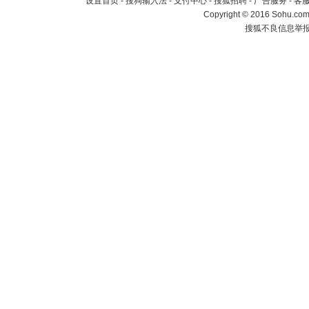
设置首页
-
搜狗输入法
-
支付中心
-
搜狐招聘
-
广告服务
-
客
Copyright
©
2016 Sohu.com 
搜狐不良信息举