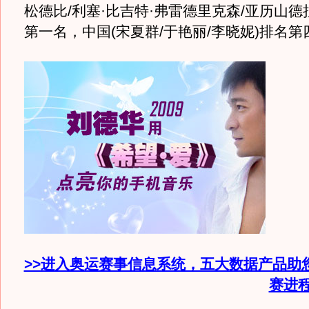
松德比/利塞·比吉特·弗雷德里克森/亚历山德
第一名，中国(宋夏群/于艳丽/李晓妮)排名第
>>进入奥运赛事信息系统，五大数据产品助
赛进