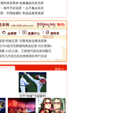
期间突发晕倒 血糖偏低症状无碍
：林丹手好温柔 一点不像运动员
星：刘翔抹腮红 郭晶晶最喜描眉
金牌榜
直播中心
资料库
更多>>
古巴"神腿"飞踹裁判