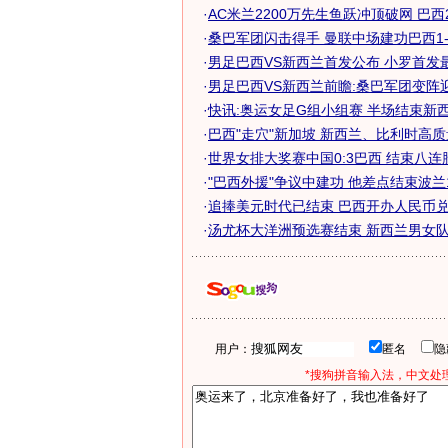
·
AC米兰2200万先生鱼跃冲顶破网 巴西
·
桑巴军团闪击得手 曼联中场建功巴西1
·
男足巴西VS新西兰首发公布 小罗首发最强
·
男足巴西VS新西兰前瞻:桑巴军团变阵
·
快讯:奥运女足G组小组赛 半场结束新
·
巴西"走穴"新加坡 新西兰、比利时高
·
世界女排大奖赛中国0:3巴西 结束八连胜
·
"巴西外援"争议中建功 他差点结束波兰18
·
追捧美元时代已结束 巴西开办人民币
·
汤尤杯大洋洲预选赛结束 新西兰男女队双
用户：
匿名
*搜狗拼音输入法，中文处理