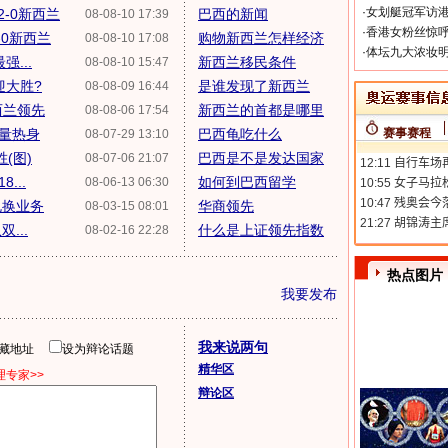
·
女划艇冠军访港
2-0新西兰
巴西的新闻
08-08-10 17:39
·
香港女粉丝惊呼
-0新西兰
购物新西兰怎样经济
08-08-10 17:08
·
体坛九大浓妆明
...
新西兰移民条件
08-08-10 15:47
迎大胜?
是谁发现了新西兰
08-08-09 16:44
西兰领先
新西兰的首都是哪里
08-08-06 17:54
质量热身
巴西龟吃什么
赛事赛程
08-07-29 13:10
(图)
巴西是不是发达国家
08-07-06 21:07
...
如何到巴西留学
08-06-13 06:30
兑换业务
华商领先
08-03-15 08:01
...
什么是上证领先指数
08-02-16 22:28
热点图片
我要发布
我来说两句
隐藏地址
设为辩论话题
精华区
专家>>
辩论区