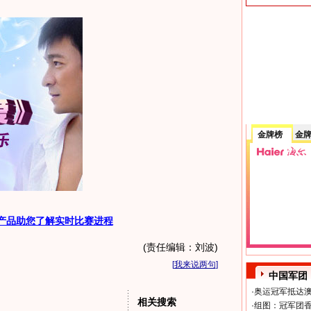
金牌榜
金
产品助您了解实时比赛进程
(责任编辑：刘波)
[
我来说两句
]
中国军团
·
奥运冠军抵达澳
相关搜索
·
组图：冠军团香