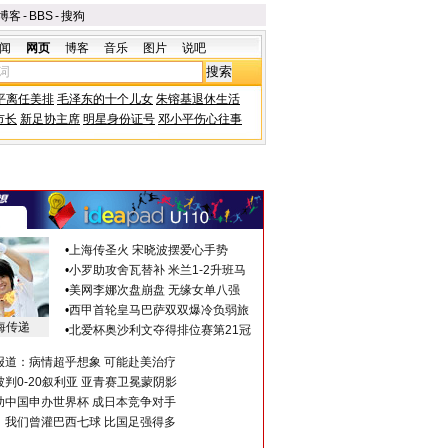
博客
-
BBS
-
搜狗
闻
网页
博客
音乐
图片
说吧
平离任美排
毛泽东的十个儿女
朱镕基退休生活
市长
新足协主席
明星身份证号
邓小平伤心往事
•
上海传圣火 宋晓波摆爱心手势
•
小罗助攻舍瓦替补 米兰1-2升班马
•
美网李娜次盘崩盘 无缘女单八强
•
西甲首轮皇马巴萨双双爆冷负弱旅
海传递
•
北爱杯奥沙利文夺得排位赛第21冠
报道：病情超乎想象 可能赴美治疗
判0-20叙利亚 亚青赛卫冕蒙阴影
助中国申办世界杯 成日本竞争对手
：我们曾灌巴西七球 比国足强得多