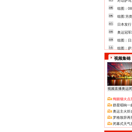
对话萨马
组图：0
组图:另
日本发行
奥运冠军
组图：日
组图：萨
视频集锦
视频直播奥运
绚丽烟火点
群星唱响一
奥运主火炬
罗格致辞再
闭幕式天气