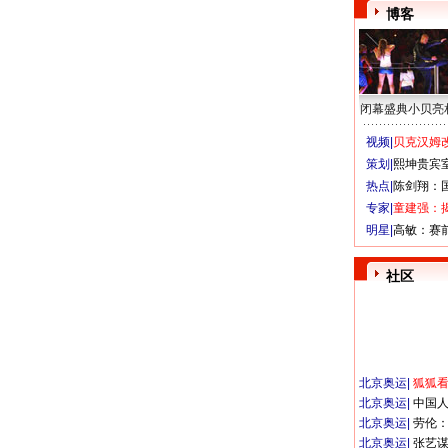
博客
闭幕盛典小贝亮
视频|
贝克汉姆改
策划|
熙坤贵宾
热点|
陈剑翔：
专家|
童建强：
明星|
高敏：赛
社区
北京奥运
|
狐狐
北京奥运
|
中国
北京奥运
|
劳伦
北京奥运
|
张艺