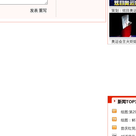
策划：炫目奥
奥运会主火炬
新闻TOP
组图:第
组图：鲜
曾庆红简