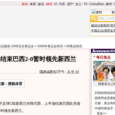
新闻
-
体育
-
娱乐
-
财经
-
IT
-
汽车
-
房产
-
女人
-
TV
-
ChinaRen
-
邮件
-
新
杨佳注射死刑
郎
中国21位漂亮女
奥运频道-2008北京奥运会
>
2008年奥运会快讯
>
08奥运快讯
每日焦点
结束巴西2-0暂时领先新西兰
[
我来说两句
] [字号：
大
中
小
]
来源：搜狐体育
残奥圣火上
·
刘翔伤情追踪
·
国青男篮罢赛被
子足球C组新西兰对阵巴西，上半场结束巴西队凭借
·
日媒：奥运有
·
中国特奥选手
0暂时领先新西兰。
更多>>