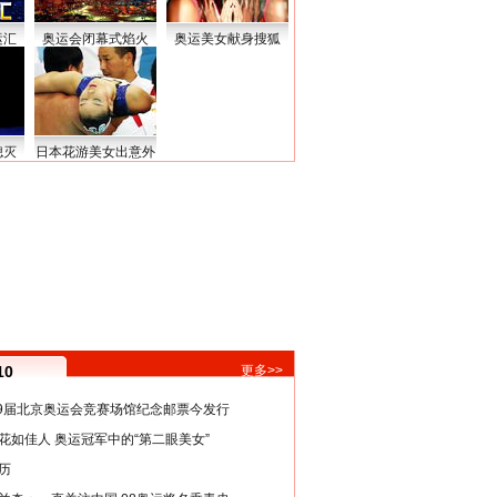
运汇
奥运会闭幕式焰火
奥运美女献身搜狐
熄灭
日本花游美女出意外
10
更多>>
29届北京奥运会竞赛场馆纪念邮票今发行
花如佳人 奥运冠军中的“第二眼美女”
历