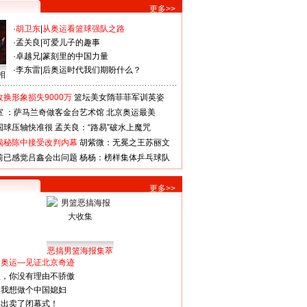
更多>>
·
胡卫东
|
从奥运看篮球强队之路
·
孟关良
|
可爱儿子的趣事
·
卓越兄
|
篆刻里的中国力量
·
李东雷
|
后奥运时代我们期盼什么？
相
换形象损失9000万
篮坛美女隋菲菲军训英姿
室 ：萨马兰奇做客金台艺术馆
北京奥运最美
国球压轴快准很
孟关良：“路易”破水上魔咒
揭秘陈中接受改判内幕
胡紫微：无冕之王苏丽文
前已感觉吕鑫会出问题
杨杨：榜样集体乒乓球队
更多>>
恶搞男篮海报集萃
看奥运—见证北京奇迹
人，你没有理由不骄傲
：我想做个中国媳妇
谋出卖了闭幕式！