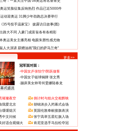
兰奇：一直关注中国 08奥运将名垂青史
8奥运笑脸征集反响热烈 作品已近5000件
类运动迎奥运 31脚少年劲跑总决赛举行
《35号投手温家宝》 披露访日故事(图)
出路大不同 入豪门成富翁各有各精彩
本奥运美女主播亮相 电眼朱唇性感尤物
翁人大演讲 获赠油画"我们的萨马兰奇"
更多>>
冠军面对面：
·
中国女乒张怡宁/郭跃做客
·
中国女子链球铜牌 张文秀
·
蹦床美女帅哥何雯娜陆春龙
闭幕式盛况
亮璀璨夜空
倒计时与焰火交相辉映
曲我爱北京
胡锦涛步入闭幕式会场
台缓缓熄灭
英国伦敦奉献接旗表演
秀中文问候
张宁高举五星红旗入场
良好适合观烟火
肯尼亚选手马拉松夺冠