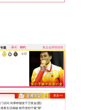
特约
奥运金牌猜猜猜
牌专题
全部
更多>>
门访问 何厚铧颁发千万奖金(图)
港夜生活揭秘 林丹张怡宁最"潮"