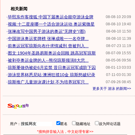
相关新闻
·
毕熙东作客搜狐:中国下届奥运会能夺游泳金牌
08-08-10 20:09
·
视频:十二星座哪一个适合游泳运动 奥运紫微星
08-08-10 19:40
·
张琳改写中国男子游泳的奥运"无牌史"(图)
08-08-10 11:50
·
中国游泳奥运奖牌榜 张琳成唯一一名夺牌...
08-08-10 11:39
·
前奥运冠军琼斯向布什求情减刑 曾被判入...
08-07-23 11:19
·
图文:1904年圣路易斯奥运会回顾 跳高冠军琼斯
08-07-09 15:55
·
被剥夺奥运金牌的人--熊倪琼斯领演8大悲...
08-05-06 09:56
·
琼斯屡做伪被处6月监禁 昔日奥运冠军成阶下囚
08-01-13 03:03
·
游泳世界杯悉尼站:澳洲狂揽10金 琼斯怒破纪录
07-11-03 01:30
·
琼斯推广儿童游泳课计划 不为培养冠军只...
07-09-26 08:45
更多关于
游泳
的新闻>>
用户：
匿名
隐藏地址
设为辩论话题
*搜狗拼音输入法，中文处理专家>>