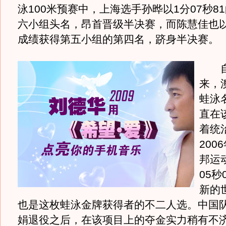
泳100米预赛中，上海选手孙晔以1分07秒8
六小组头名，昂首晋级半决赛，而陈慧佳也以1
成绩获得第五小组的第四名，跻身半决赛。
自从
来，
蛙泳
直在
着统
200
邦运
05秒
新的
也是这枚蛙泳金牌获得者的不二人选。中国
娟退役之后，在该项目上的夺金实力稍有不