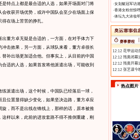
还是特点上都是最合适的人选，如果开场面对门将
·
女划艇冠军访港
·
香港女粉丝惊呼
队会收获开场优势，或许中国队会至少在场面上保
·
体坛九大浓妆明
只得在场上苦苦的挣扎。
出董方卓无疑是合适的，一方面，在对手体力下
赛事赛程
的冲击效果，另一方面，从球队来看，董方卓很长
，替补出场更加适合他。但事实上，从目前的中国
为合适的人选，如果首发将他派遣出场，可能收到
热点图片
练派遣出场，这个时候，中国队已经落后一球，
而且位置显得缺少变化，如果坚决边路，董方卓应
周旋，而不是出线在锋线上，那样的话，原本被推
，这样以来，此前的进攻套路不得不推倒重建，刚