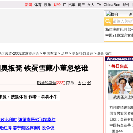
新闻
-
体育
-
娱乐
-
财经
-
IT
-
汽车
-
房产
-
女人
-
TV
-
ChinaRen
-
邮件
-
新
杨佳注射死刑
郎
中国21位漂亮女
奥运频道-2008北京奥运会
>
中国军团
>
足球
>
男足征战奥运
>
最新动态
每日焦点
奥板凳 铁蛋雪藏小董忽悠谁
[
我来说两句
(222)
] [字号：
大
中
小
]
来源：搜狐体育 作者：犇犇小牛
残奥圣火上
·
刘翔伤情追踪
·
国青男篮罢赛被
完败比利时
谭望嵩恶劣飞踹染红
·
日媒：奥运有
·
中国特奥选手
吃红牌
姜宁禁区摔倒引发争议
更多>>