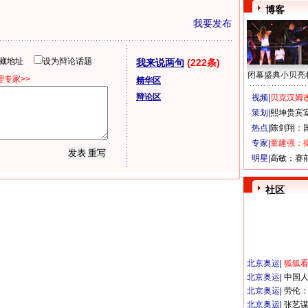
博客
我要发布
隐藏地址
设为辩论话题
我来说两句
(222条)
闭幕盛典小贝亮
专家>>
精华区
辩论区
视频|
贝克汉姆改
策划|
熙坤贵宾
热点|
陈剑翔：
专家|
童建强：
明星|
高敏：赛
社区
北京奥运
|
狐狐
北京奥运
|
中国
北京奥运
|
劳伦
北京奥运
|
张艺