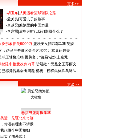
更多>>
·
胡卫东
|
从奥运看篮球强队之路
·
孟关良
|
可爱儿子的趣事
·
卓越兄
|
篆刻里的中国力量
·
李东雷
|
后奥运时代我们期盼什么？
相
换形象损失9000万
篮坛美女隋菲菲军训英姿
室 ：萨马兰奇做客金台艺术馆
北京奥运最美
国球压轴快准很
孟关良：“路易”破水上魔咒
揭秘陈中接受改判内幕
胡紫微：无冕之王苏丽文
前已感觉吕鑫会出问题
杨杨：榜样集体乒乓球队
更多>>
恶搞男篮海报集萃
看奥运—见证北京奇迹
人，你没有理由不骄傲
：我想做个中国媳妇
谋出卖了闭幕式！