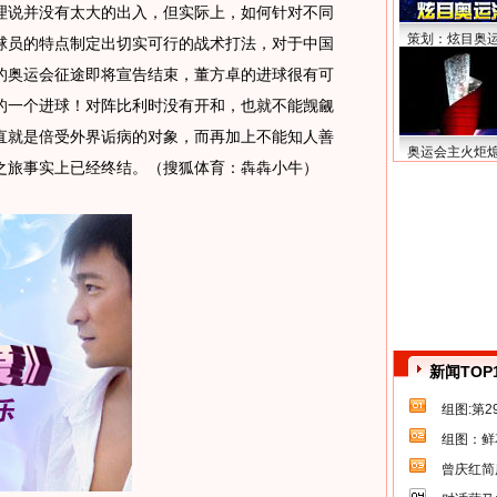
说并没有太大的出入，但实际上，如何针对不同
策划：炫目奥
球员的特点制定出切实可行的战术打法，对于中国
的奥运会征途即将宣告结束，董方卓的进球很有可
的一个进球！对阵比利时没有开和，也就不能觊觎
直就是倍受外界诟病的对象，而再加上不能知人善
奥运会主火炬
之旅事实上已经终结。（搜狐体育：犇犇小牛）
新闻TOP
组图:第
组图：鲜
曾庆红简