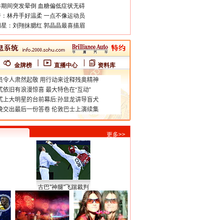
期间突发晕倒 血糖偏低症状无碍
：林丹手好温柔 一点不像运动员
星：刘翔抹腮红 郭晶晶最喜描眉
金牌榜
直播中心
资料库
更多>>
古巴"神腿"飞踹裁判