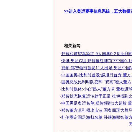
>>进入奥运赛事信息系统，五大数据
相关新闻
·
郑智和谭望嵩染红 9人国奥0-2负比利时出
·
快讯:男足C组 郑智被红牌罚下中国0-
·
视频:郑智领衔首发11人出场 男足中国
·
中国国奥-比利时首发:赵旭日首秀 董方卓
·
国奥恶战比利时队变阵 "双高"哑火董
·
比利时媒体:小心"熟人"董方卓 董欲进
·
郑智状态恢复运转趋于正常 杜伊找到比利
·
中国男足奥运名单:郑智领衔3大超龄 董方
·
郑智董方卓引领攻击波 国奥四球大胜
·
杜伊圈定国足海归名单 孙继海郑智董方卓