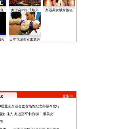
运汇
奥运会闭幕式焰火
奥运美女献身搜狐
熄灭
日本花游美女出意外
10
更多>>
29届北京奥运会竞赛场馆纪念邮票今发行
花如佳人 奥运冠军中的“第二眼美女”
历