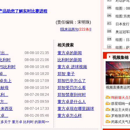
对话萨马
组图：0
产品助您了解实时比赛进程
组图:另
(责任编辑：宋明珠)
日本发行
[
我来说两句
(222条)
]
奥运冠军
组图：日
相关搜索
组图：萨
...
董方卓的新闻
08-08-10 21:35
视频集锦
1比利时
比利时的新闻
08-08-10 21:06
VS比利时
董方卓 进球视频
08-08-10 19:40
...
郑智 妻子
08-08-10 18:20
方卓先上
郑智巴辛怎么了
08-08-10 17:09
球献母
郑智受罚怎么看
视频直播奥运
08-08-10 10:54
...
郑智禁赛到何时
08-07-26 08:24
绚丽烟火点
...
董方卓是什么人
08-07-25 09:59
群星唱响一
马来西亚
董方卓现在哪里踢球
08-07-14 17:33
奥运主火炬
...
董方卓怎么样
08-01-26 05:46
罗格致辞再
更多关于
董方卓 比利时
的新闻>>
闭幕式天气