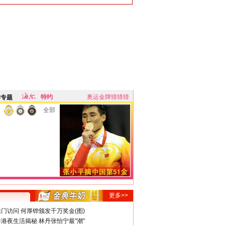
特约
奥运金牌猜猜猜
牌专题
全部
更多>>
门访问 何厚铧颁发千万奖金(图)
港夜生活揭秘 林丹张怡宁最"潮"