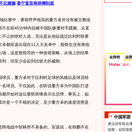
不忘摇旗
姜宁直言将拼搏到底
场比赛中，赛前呼声很高的董方卓并没有被主教练
得不在前45分钟内目睹中国队惨遭对手蹂躏。从某
仁不让的绝对人选，无论是从他征战过比利时联赛
方卓都应该出现在11人大名单中，殷铁生没有将他
出场，这是殷指导的一种改错策略，从场上的结果
金牌榜
金
胜利，但至少会起到比较大的威胁。
球员，董方卓对于比利时足球的风格以及球员特
一名球员。不仅如此，在听说董方卓为中国队打进
员都开始对这位曼联前锋表示出忌惮，事实上，如
或许是一个不错的决定，至少董方卓的速度优势是
中国军团
·
奥运冠军抵达澳
阵地战中郜林所不具备的。应该说，在韩鹏不在
·
组图：冠军团香