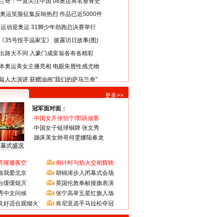
兰奇：一直关注中国 08奥运将名垂青史
8奥运笑脸征集反响热烈 作品已近5000件
类运动迎奥运 31脚少年劲跑总决赛举行
《35号投手温家宝》 披露访日故事(图)
出路大不同 入豪门成富翁各有各精彩
本奥运美女主播亮相 电眼朱唇性感尤物
翁人大演讲 获赠油画"我们的萨马兰奇"
更多>>
冠军面对面：
·
中国女乒张怡宁/郭跃做客
·
中国女子链球铜牌 张文秀
·
蹦床美女帅哥何雯娜陆春龙
闭幕式盛况
亮璀璨夜空
倒计时与焰火交相辉映
曲我爱北京
胡锦涛步入闭幕式会场
台缓缓熄灭
英国伦敦奉献接旗表演
秀中文问候
张宁高举五星红旗入场
良好适合观烟火
肯尼亚选手马拉松夺冠