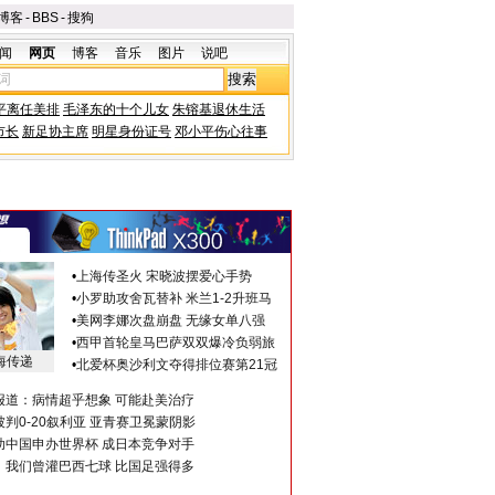
博客
-
BBS
-
搜狗
闻
网页
博客
音乐
图片
说吧
平离任美排
毛泽东的十个儿女
朱镕基退休生活
市长
新足协主席
明星身份证号
邓小平伤心往事
•
上海传圣火 宋晓波摆爱心手势
•
小罗助攻舍瓦替补 米兰1-2升班马
•
美网李娜次盘崩盘 无缘女单八强
•
西甲首轮皇马巴萨双双爆冷负弱旅
海传递
•
北爱杯奥沙利文夺得排位赛第21冠
报道：病情超乎想象 可能赴美治疗
判0-20叙利亚 亚青赛卫冕蒙阴影
助中国申办世界杯 成日本竞争对手
：我们曾灌巴西七球 比国足强得多