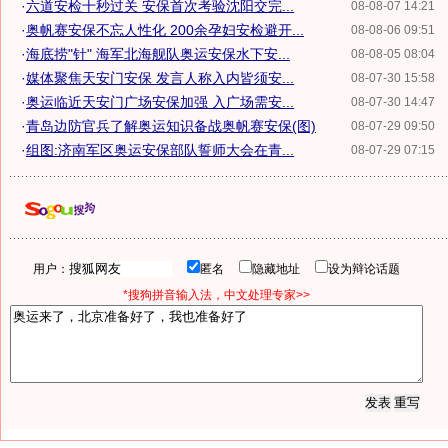
·
六道安检十秒过关 安保首次考验沈阳交完...
08-08-07 14:21
·
奥帆赛安保不忘人性化 200余孕妇安检避开...
08-08-06 09:51
·
海底捞"针" 海军北海舰队奥运安保水下安...
08-08-05 08:04
·
媒体聚焦天安门安保 发言人称入内皆须安...
08-07-30 15:58
·
奥运临近天安门广场安保加强 入广场需安...
08-07-30 14:47
·
青岛边防官兵了解奥运知识备战奥帆赛安保(图)
08-07-29 09:50
·
组图:济南军区奥运安保部队誓师大会在青...
08-07-29 07:15
用户：
匿名
隐藏地址
设为辩论话题
*搜狗拼音输入法，中文处理专家>>