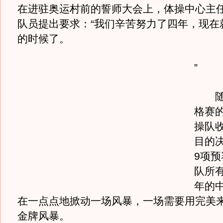
在进驻奥运村前的誓师大会上，体操中心主
队员提出要求：“我们辛苦努力了四年，现在
的时候了。
”
随着
格赛
操队收
目的
9项
队所
年的
在一点点地掀动一场风暴，一场需要用完美
金牌风暴。