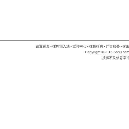
设置首页
-
搜狗输入法
-
支付中心
-
搜狐招聘
-
广告服务
-
客
Copyright
©
2016 Sohu.com 
搜狐不良信息举