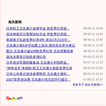
相关新闻
·
日本蛙王北岛康介奋勇夺金 新世界纪录诞...
08-08-11 14:58
·
游泳神童菲尔普斯轻松夺金 把世界纪录踩...
08-08-11 14:43
·
美国接力狂超世界纪录4秒 游泳2天21次纪...
08-08-11 13:05
·
北岛康介称5岁开始爱上游泳 期待东京举办奥运
08-08-11 11:09
·
图文:北岛康介破100蛙世界纪录 北岛挥舞双拳
08-08-11 11:06
·
游泳决赛首日创造多项纪录
08-08-11 09:10
·
日本游泳军团积极备战 北岛康介剑指两金...
08-07-10 12:10
·
"神奇泳衣"来相助 蛙王北岛康介刷新世界纪录
08-06-09 12:06
·
日本公布奥运游泳参赛阵容 北岛康介领衔...
08-04-21 18:14
·
2007世界游泳赛 北岛康介状态回升打破日...
07-08-21 15:57
更多关于
游泳
的新闻>>