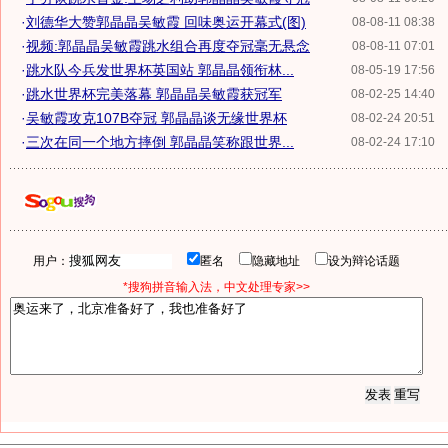
·
刘德华大赞郭晶晶吴敏霞 回味奥运开幕式(图)
08-08-11 08:38
·
视频:郭晶晶吴敏霞跳水组合再度夺冠毫无悬念
08-08-11 07:01
·
跳水队今兵发世界杯英国站 郭晶晶领衔林...
08-05-19 17:56
·
跳水世界杯完美落幕 郭晶晶吴敏霞获冠军
08-02-25 14:40
·
吴敏霞攻克107B夺冠 郭晶晶谈无缘世界杯
08-02-24 20:51
·
三次在同一个地方摔倒 郭晶晶笑称跟世界...
08-02-24 17:10
用户：
匿名
隐藏地址
设为辩论话题
*搜狗拼音输入法，中文处理专家>>