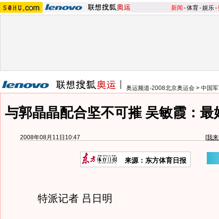
新闻
-
体育
-
娱乐
-
奥运频道-2008北京奥运会
>
中国军
与郭晶晶配合坚不可摧 吴敏霞：最
2008年08月11日10:47
[
我来
来源：东方体育日报
特派记者 吕日明