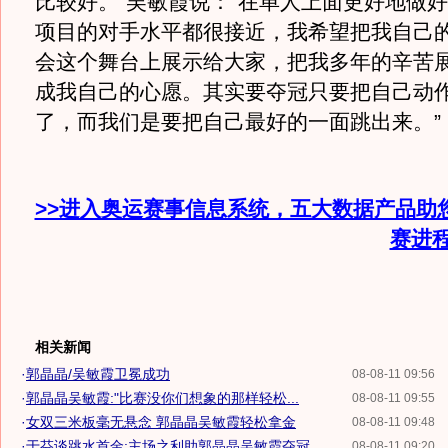
比较好。”吴敏霞说：“在单人上面更好地做
项目的对手水平都很接近，我希望把我自己
会这个舞台上展示给大家，把我多年的辛苦
成我自己的心愿。其实要夺冠只要把自己动
了，而我们是要把自己最好的一面跳出来。”
>>进入奥运赛事信息系统，五大数据产品助
赛进
相关新闻
·
郭晶晶/吴敏霞卫冕成功
08-08-11 09:56
·
郭晶晶吴敏霞:"比赛没你们想象的那样轻松...
08-08-11 09:55
·
女双三米板毫无悬念 郭晶晶吴敏霞轻松拿金
08-08-11 09:48
·
于芬谈跳水首金:主场之利助郭晶晶吴敏霞夺冠
08-08-11 09:20