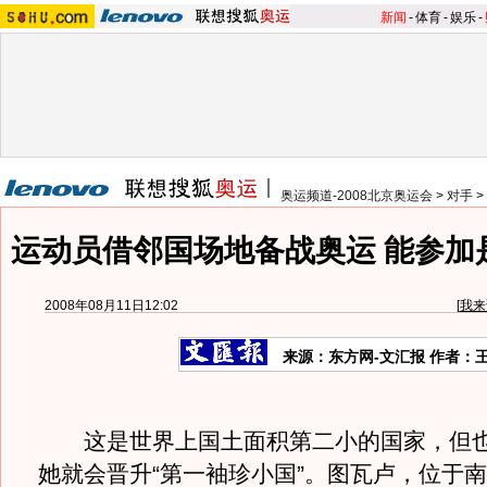
新闻
-
体育
-
娱乐
-
奥运频道-2008北京奥运会
>
对手
>
运动员借邻国场地备战奥运 能参加
2008年08月11日12:02
[
我来
来源：东方网-文汇报 作者：
这是世界上国土面积第二小的国家，但也
她就会晋升“第一袖珍小国”。图瓦卢，位于南