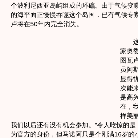
个波利尼西亚岛屿组成的环礁。由于气候变
的海平面正慢慢吞噬这个岛国，已有气候专
卢将在50年内完全消失。
这也
家奥
图瓦
员阿斯
显得忧
次能
是高
在，
样美
我们以后还有没有机会参加。”令人吃惊的是
为官方的身份，但马诺阿只是个刚满16岁的