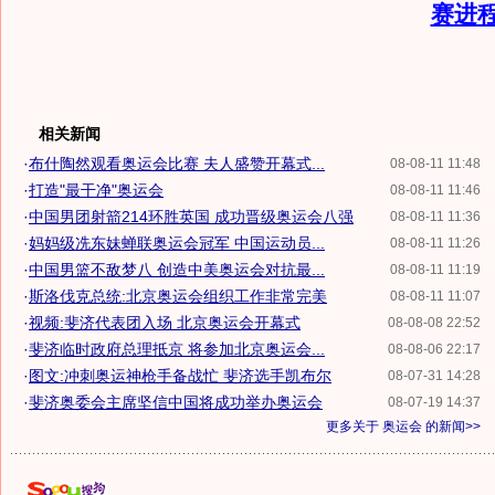
赛进
相关新闻
·
布什陶然观看奥运会比赛 夫人盛赞开幕式...
08-08-11 11:48
·
打造"最干净"奥运会
08-08-11 11:46
·
中国男团射箭214环胜英国 成功晋级奥运会八强
08-08-11 11:36
·
妈妈级冼东妹蝉联奥运会冠军 中国运动员...
08-08-11 11:26
·
中国男篮不敌梦八 创造中美奥运会对抗最...
08-08-11 11:19
·
斯洛伐克总统:北京奥运会组织工作非常完美
08-08-11 11:07
·
视频:斐济代表团入场 北京奥运会开幕式
08-08-08 22:52
·
斐济临时政府总理抵京 将参加北京奥运会...
08-08-06 22:17
·
图文:冲刺奥运神枪手备战忙 斐济选手凯布尔
08-07-31 14:28
·
斐济奥委会主席坚信中国将成功举办奥运会
08-07-19 14:37
更多关于
奥运会
的新闻>>