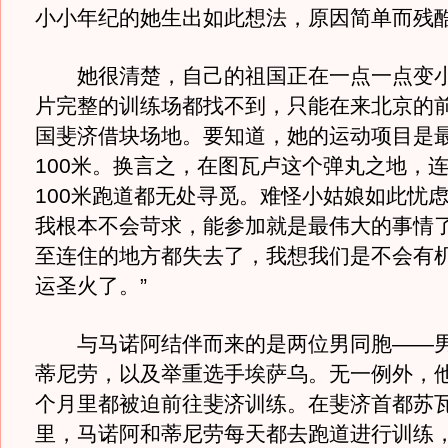
小小年纪的她生出如此想法，原因简单而残
她很清楚，自己的祖国正在一点一点变小
片完整的训练场都找不到，只能在来北京的
国斐济借块场地。要知道，她的运动项目是
100米。换言之，在图瓦卢这个弹丸之地，
100米跑道都无处寻觅。难怪小姑娘如此忧虑
我根本不会苛求，能参加就是最伟大的事情
至连住的地方都失去了，我想我们是不会有
运圣火了。”
与马诺阿结伴而来的是两位男同胞——男子
蒂尼劳，以及举重选手埃萨乌。无一例外，
个月里都被迫前往斐济训练。在斐济首都苏
里，马诺阿和蒂尼劳每天都去跑道进行训练