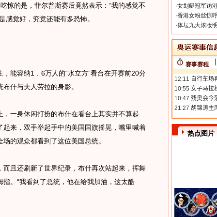
吃惊的是，菲尔普斯赛后竟然表示：“我的感觉不
·
女划艇冠军访港
·
香港女粉丝惊呼
要是感觉好，究竟还能有多恐怖。
·
体坛九大浓妆明
赛事赛程
能容纳1．6万人的“水立方”看台在开赛前20分
统布什与夫人劳拉的身影。
，一身休闲打扮的布什在看台上其实并不算起
了起来，双手举起手中的美国国旗摇晃，嘴里喊着
热点图片
全场的观众都看到了这位美国总统。
而且还刷新了世界纪录，布什再次站起来，挥舞
拇指。“我看到了总统，他在给我加油，这太酷