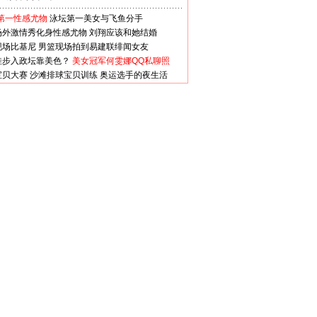
第一性感尤物
泳坛第一美女与飞鱼分手
场外激情秀化身性感尤物
刘翔应该和她结婚
现场比基尼
男篮现场拍到易建联绯闻女友
娃步入政坛靠美色？
美女冠军何雯娜QQ私聊照
宝贝大赛
沙滩排球宝贝训练
奥运选手的夜生活