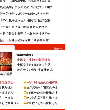
兰奇：一直关注中国 08奥运将名垂青史
8奥运笑脸征集反响热烈 作品已近5000件
类运动迎奥运 31脚少年劲跑总决赛举行
《35号投手温家宝》 披露访日故事(图)
出路大不同 入豪门成富翁各有各精彩
本奥运美女主播亮相 电眼朱唇性感尤物
翁人大演讲 获赠油画"我们的萨马兰奇"
更多>>
冠军面对面：
·
中国女乒张怡宁/郭跃做客
·
中国女子链球铜牌 张文秀
·
蹦床美女帅哥何雯娜陆春龙
闭幕式盛况
亮璀璨夜空
倒计时与焰火交相辉映
曲我爱北京
胡锦涛步入闭幕式会场
台缓缓熄灭
英国伦敦奉献接旗表演
秀中文问候
张宁高举五星红旗入场
良好适合观烟火
肯尼亚选手马拉松夺冠