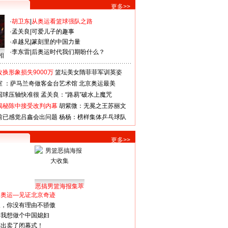
更多>>
·
胡卫东
|
从奥运看篮球强队之路
·
孟关良
|
可爱儿子的趣事
·
卓越兄
|
篆刻里的中国力量
·
李东雷
|
后奥运时代我们期盼什么？
相
换形象损失9000万
篮坛美女隋菲菲军训英姿
室 ：萨马兰奇做客金台艺术馆
北京奥运最美
国球压轴快准很
孟关良：“路易”破水上魔咒
揭秘陈中接受改判内幕
胡紫微：无冕之王苏丽文
前已感觉吕鑫会出问题
杨杨：榜样集体乒乓球队
更多>>
恶搞男篮海报集萃
看奥运—见证北京奇迹
人，你没有理由不骄傲
：我想做个中国媳妇
谋出卖了闭幕式！