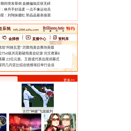
期间突发晕倒 血糖偏低症状无碍
：林丹手好温柔 一点不像运动员
星：刘翔抹腮红 郭晶晶最喜描眉
金牌榜
直播中心
资料库
更多>>
古巴"神腿"飞踹裁判