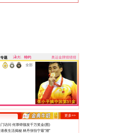
特约
奥运金牌猜猜猜
牌专题
全部
更多>>
门访问 何厚铧颁发千万奖金(图)
港夜生活揭秘 林丹张怡宁最"潮"