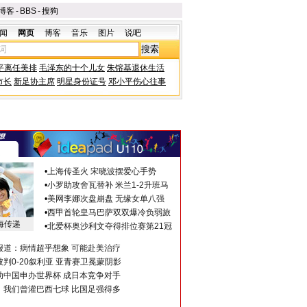
博客
-
BBS
-
搜狗
闻
网页
博客
音乐
图片
说吧
平离任美排
毛泽东的十个儿女
朱镕基退休生活
市长
新足协主席
明星身份证号
邓小平伤心往事
•
上海传圣火 宋晓波摆爱心手势
•
小罗助攻舍瓦替补 米兰1-2升班马
•
美网李娜次盘崩盘 无缘女单八强
•
西甲首轮皇马巴萨双双爆冷负弱旅
海传递
•
北爱杯奥沙利文夺得排位赛第21冠
报道：病情超乎想象 可能赴美治疗
判0-20叙利亚 亚青赛卫冕蒙阴影
助中国申办世界杯 成日本竞争对手
：我们曾灌巴西七球 比国足强得多