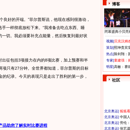
博客
良好的开端。”菲尔普斯说，他现在感到很激动，
选手一样彻底放松下来。“我准备去吃点东西、睡
闭幕盛典小贝亮
的一切。我必须要补充点能量，然后恢复到最好状
视频|
贝克汉姆改
策划|
熙坤贵宾
热点|
陈剑翔：
征包括3项接力在内的8项比赛，加上预赛和半
专家|
童建强：
明星|
高敏：赛
两项只有27分钟。全世界都知道，菲尔普斯的目标
7金的纪录。今天的表现只是走出了胜利的第一步，
社区
北京奥运
|
狐狐
北京奥运
|
中国
北京奥运
|
劳伦
产品助您了解实时比赛进程
北京奥运
|
张艺