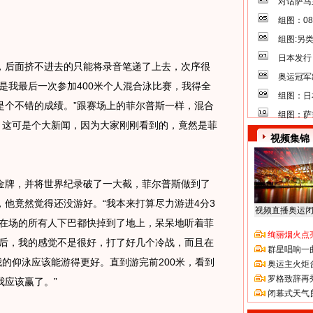
对话萨马
组图：0
组图:另
日本发行
后面挤不进去的只能将录音笔递了上去，次序很
奥运冠军
是我最后一次参加400米个人混合泳比赛，我得全
组图：日
是个不错的成绩。”跟赛场上的菲尔普斯一样，混合
组图：萨
。这可是个大新闻，因为大家刚刚看到的，竟然是菲
视频集锦
牌，并将世界纪录破了一大截，菲尔普斯做到了
他竟然觉得还没游好。“我本来打算尽力游进4分3
视频直播奥运
”在场的所有人下巴都快掉到了地上，呆呆地听着菲
绚丽烟火点
动后，我的感觉不是很好，打了好几个冷战，而且在
群星唱响一
我的仰泳应该能游得更好。直到游完前200米，看到
奥运主火炬
罗格致辞再
应该赢了。”
闭幕式天气