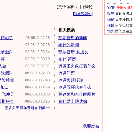
(责任编辑：丁伟峰)
YY图|
美国女排
曝光|
奥运女将
[
我来说两句
]
揭秘|
日本沙排
狠拍|
伊辛巴耶
相关搜索
场外|
民间奥运
太精彩了
菲尔普斯的新闻
08-08-11 11:28
布什的新闻
08-08-11 07:28
录(图)
菲尔普斯 女朋友
08-08-11 03:34
...
布什 简历
08-08-11 03:10
...
奥运圣火象征着什么
08-08-11 01:31
战(图)
奥运门票
08-08-10 22:39
然险摔倒
奥运火炬传递
08-08-10 17:43
...
奥运五环代表什么
08-08-10 14:59
一飞冲天
萨达姆和布什的图片
08-08-10 13:00
普斯得金
布什爱上萨达姆
08-08-10 10:26
更多关于
菲尔普斯
的新闻>>
我要发布