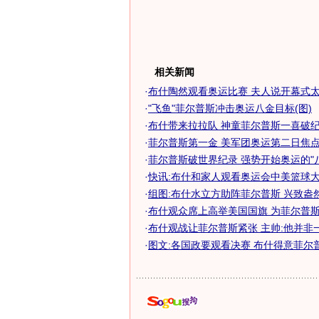
相关新闻
·
布什陶然观看奥运比赛 夫人说开幕式
·
"飞鱼"菲尔普斯冲击奥运八金目标(图)
·
布什带来拉拉队 神童菲尔普斯一喜破纪
·
菲尔普斯第一金 美军团奥运第二日焦点赛
·
菲尔普斯破世界纪录 强势开始奥运的"八金
·
快讯:布什和家人观看奥运会中美篮球大
·
组图:布什水立方助阵菲尔普斯 兴致盎
·
布什观众席上高举美国国旗 为菲尔普斯加
·
布什观战让菲尔普斯紧张 主帅:他并非
·
图文:各国政要观看决赛 布什得意菲尔