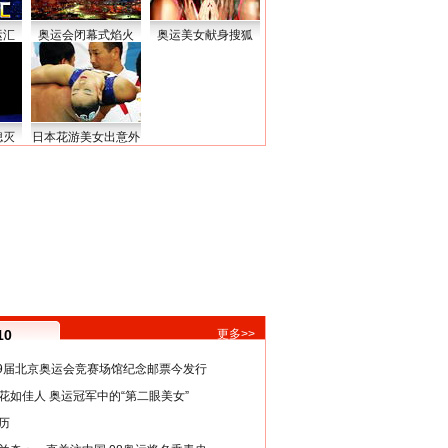
运汇
奥运会闭幕式焰火
奥运美女献身搜狐
熄灭
日本花游美女出意外
10
更多>>
29届北京奥运会竞赛场馆纪念邮票今发行
花如佳人 奥运冠军中的“第二眼美女”
历