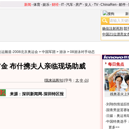
新闻
-
体育
-
娱乐
-
财经
-
IT
-
汽车
-
房产
-
女人
-
TV
-
ChinaRen
-
邮件
-
新
杨佳注射死刑
郎
中国21位漂亮女
奥运频道-2008北京奥运会
>
中国军团
>
游泳
>
08游泳对手动态
每日焦点
金 布什携夫人亲临现场助威
[
我来说两句
] [字号：
大
中
小
]
来源：深圳新闻网-深圳特区报
残奥圣火上
·
刘翔伤情追踪
·
国青男篮罢赛被
·
日媒：奥运有
·
中国特奥选手
更多>>