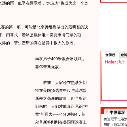
的雨，似乎在预示着，“水立方”将成为这一个奥
赛的第一项，可能是北京奥组委做出的最明智的决
开、闭幕式，游泳是媒体唯一需要申请门票的项
火爆的，菲尔普斯的存在是其中很大的原因。
金牌榜
金
而在男子400米混合泳领域，
菲尔普斯无敌。
赛前，大家还在热炒罗切
特在美国预选赛中仅与菲尔普
斯差之毫厘的故事，但当奥运
到来时，人们才能真正见识“神
中国军团
童”的强大——4分3秒84，菲
·
奥运冠军抵达澳
尔普斯将刚刚在美国预选赛上
·
组图：冠军团香