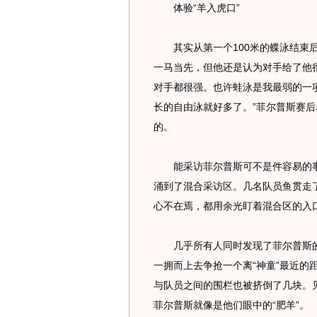
体验“羊入虎口”
其实从第一个100米的蝶泳结束后
一马当先，但他还是认为对手给了他
对手都很强。也许蛙泳是我最弱的一项
长的自由泳就好多了。”菲尔普斯赛
的。
能采访菲尔普斯可不是件容易的事
涌到了混合采访区。几名队员鱼贯走
心不在焉，都用余光盯着混合区的入
几乎所有人同时发现了菲尔普斯的
一拥而上去争抢一个离“神童”最近的
与队员之间的围栏也被挤倒了几块。
菲尔普斯就像是他们眼中的“肥羊”。