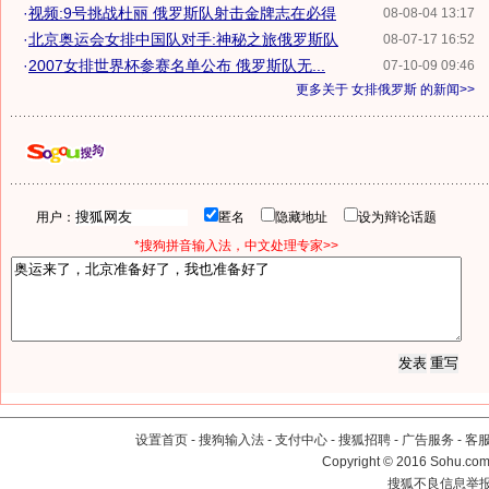
·
视频:9号挑战杜丽 俄罗斯队射击金牌志在必得
08-08-04 13:17
·
北京奥运会女排中国队对手:神秘之旅俄罗斯队
08-07-17 16:52
·
2007女排世界杯参赛名单公布 俄罗斯队无...
07-10-09 09:46
更多关于
女排俄罗斯
的新闻>>
用户：
匿名
隐藏地址
设为辩论话题
*搜狗拼音输入法，中文处理专家>>
设置首页
-
搜狗输入法
-
支付中心
-
搜狐招聘
-
广告服务
-
客
Copyright
©
2016 Sohu.com 
搜狐不良信息举