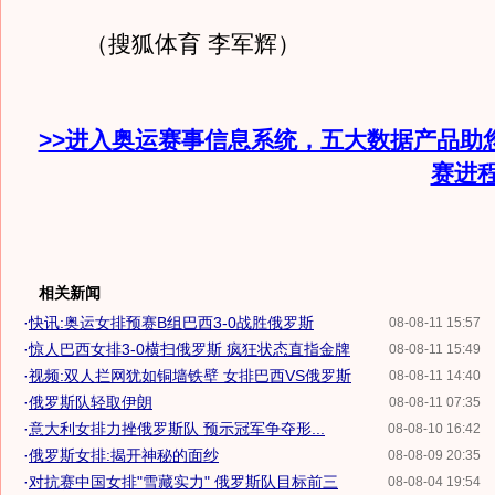
（搜狐体育 李军辉）
>>进入奥运赛事信息系统，五大数据产品助
赛进
相关新闻
·
快讯:奥运女排预赛B组巴西3-0战胜俄罗斯
08-08-11 15:57
·
惊人巴西女排3-0横扫俄罗斯 疯狂状态直指金牌
08-08-11 15:49
·
视频:双人拦网犹如铜墙铁壁 女排巴西VS俄罗斯
08-08-11 14:40
·
俄罗斯队轻取伊朗
08-08-11 07:35
·
意大利女排力挫俄罗斯队 预示冠军争夺形...
08-08-10 16:42
·
俄罗斯女排:揭开神秘的面纱
08-08-09 20:35
·
对抗赛中国女排"雪藏实力" 俄罗斯队目标前三
08-08-04 19:54