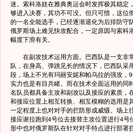
迷。索科洛娃在雅典奥运会时发挥极其稳定
够进入决赛，其功不可没。但只可惜，这位
的一名全能选手，已经逐渐退化为后排防守
俄罗斯场上难见快攻配合，一定原因与索科
幅度下滑有关。
在副攻技术运用方面。巴西队是一支非常
队，在身高、弹跳见长的情况下，巴西队采
段，场上不光有玛丽安妮和帕乌拉的强攻，9
实力也是有目共睹。而在技术全面运用的同
名队员都具备主攻和副攻以及接应的素质，
和接应位置上相互转换、相互模糊的选用是
一定程度上也对对手的拦防形成威慑。场上
接应谢拉跑到4号位去接替主攻位置进行4号
形中也对俄罗斯队在针对对手特点进行部署