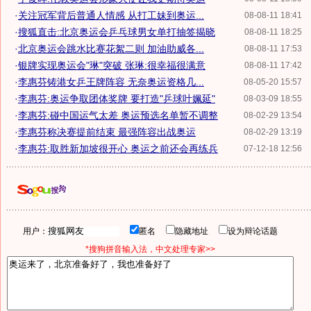
·
关注冠军背后普通人情感 从打工妹到奥运...
08-08-11 18:41
·
搜狐直击:北京奥运会乒乓球男女单打抽签揭晓
08-08-11 18:25
·
北京奥运会跳水比赛花絮二则 加油助威各...
08-08-11 17:53
·
银牌实现奥运会"琳"突破 张琳:很幸福很满意
08-08-11 17:42
·
李惠芬铸港女乒王牌阵容 无奈奥运资格几...
08-05-20 15:57
·
李惠芬:奥运争取团体奖牌 要打造"乒球叶姵延"
08-03-09 18:55
·
李惠芬:碰中国运气太差 奥运预选名单暂不调整
08-02-29 13:54
·
李惠芬称决赛提前结束 最强阵容出战奥运
08-02-29 13:19
·
李惠芬:取胜新加坡很开心 奥运之前还会再练兵
07-12-18 12:56
用户：
匿名
隐藏地址
设为辩论话题
*搜狗拼音输入法，中文处理专家>>