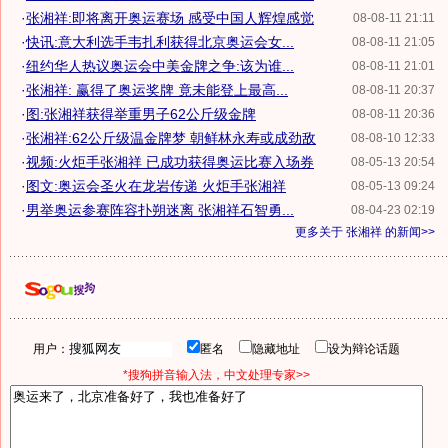
·
张湘祥:即将离开奥运赛场 感受中国人辉煌感觉
08-08-11 21:11
·
快讯:意大利选手韦扎利获得北京奥运会女...
08-08-11 21:05
·
纽约华人热议奥运会中美金牌之争:该为谁...
08-08-11 21:01
·
张湘祥: 赢得了奥运奖牌 竟未能登上最高...
08-08-11 20:37
·
图:张湘祥获得举重男子62公斤级金牌
08-08-11 20:36
·
张湘祥:62公斤级温金牌梦 朝鲜林永寿或成劲敌
08-08-10 12:33
·
视频:火炬手张湘祥 已成功获得奥运比赛入场券
08-05-13 20:54
·
图文:奥运会圣火在龙岩传递 火炬手张湘祥
08-05-13 09:24
·
男举奥运参赛阵容扑朔迷离 张湘祥石智勇...
08-04-23 02:19
更多关于
张湘祥
的新闻>>
用户：
匿名
隐藏地址
设为辩论话题
*搜狗拼音输入法，中文处理专家>>