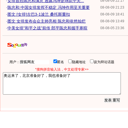
·
女排首胜陈忠和满意 透露冯坤是球队中关...
08-08-09 22:17
·
陈忠和:中国女排发挥不稳定 冯坤作用至关重要
08-08-09 21:23
·
图文:[女排]古巴3-1波兰 桑托斯重扣
08-08-09 18:41
·
图文:女排发布会众主帅亮相 陈忠和依然灿烂
08-08-09 13:49
·
中美女排"和平之战"前传 郎平陈忠和握手寒暄
08-08-05 23:36
用户：
匿名
隐藏地址
设为辩论话题
*搜狗拼音输入法，中文处理专家>>