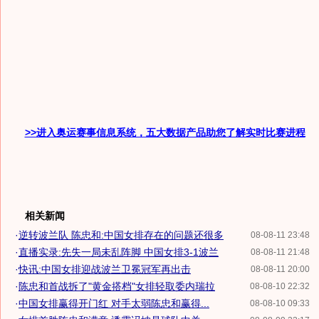
>>进入奥运赛事信息系统，五大数据产品助您了解实时比赛进程
相关新闻
·
逆转波兰队 陈忠和:中国女排存在的问题还很多
08-08-11 23:48
·
直播实录:先失一局未乱阵脚 中国女排3-1波兰
08-08-11 21:48
·
快讯:中国女排迎战波兰卫冕冠军再出击
08-08-11 20:00
·
陈忠和首战拆了"黄金搭档"女排轻取委内瑞拉
08-08-10 22:32
·
中国女排赢得开门红 对手太弱陈忠和赢得...
08-08-10 09:33