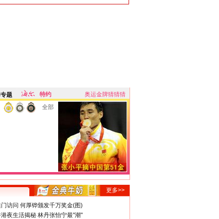
特约
奥运金牌猜猜猜
牌专题
全部
更多>>
门访问 何厚铧颁发千万奖金(图)
港夜生活揭秘 林丹张怡宁最"潮"