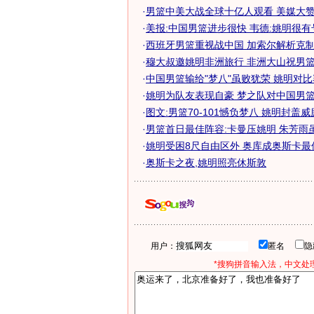
·
男篮中美大战全球十亿人观看 美媒大赞姚
·
美报:中国男篮进步很快 韦德:姚明很有号.
·
西班牙男篮重视战中国 加索尔解析克制姚
·
穆大叔邀姚明非洲旅行 非洲大山祝男篮进
·
中国男篮输给"梦八"虽败犹荣 姚明对比赛
·
姚明为队友表现自豪 梦之队对中国男篮大
·
图文:男篮70-101憾负梦八 姚明封盖
·
男篮首日最佳阵容:卡曼压姚明 朱芳雨
·
姚明受困8尺自由区外 奥库成奥斯卡最
·
奥斯卡之夜,姚明照亮休斯敦
用户：
匿名
*搜狗拼音输入法，中文处理