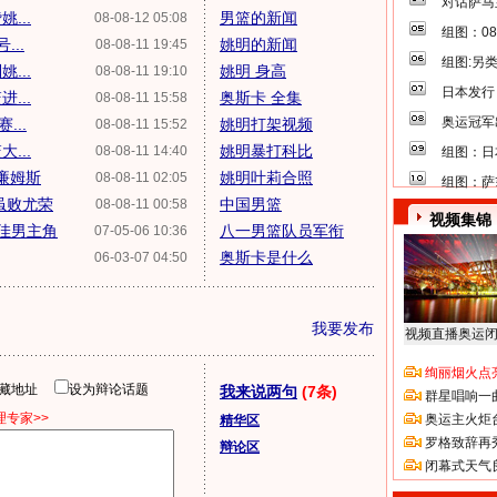
对话萨马
...
男篮的新闻
08-08-12 05:08
组图：0
..
姚明的新闻
08-08-11 19:45
组图:另
...
姚明 身高
08-08-11 19:10
日本发行
...
奥斯卡 全集
08-08-11 15:58
奥运冠军
...
姚明打架视频
08-08-11 15:52
...
姚明暴打科比
08-08-11 14:40
组图：日
威廉姆斯
姚明叶莉合照
08-08-11 02:05
组图：萨
虽败尤荣
中国男篮
08-08-11 00:58
视频集锦
佳男主角
八一男篮队员军衔
07-05-06 10:36
奥斯卡是什么
06-03-07 04:50
我要发布
视频直播奥运
绚丽烟火点
隐藏地址
设为辩论话题
我来说两句
(7条)
群星唱响一
专家>>
奥运主火炬
精华区
罗格致辞再
辩论区
闭幕式天气