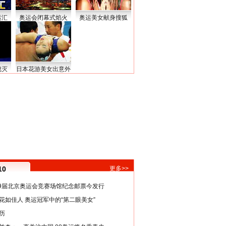
运汇
奥运会闭幕式焰火
奥运美女献身搜狐
熄灭
日本花游美女出意外
10
更多>>
29届北京奥运会竞赛场馆纪念邮票今发行
花如佳人 奥运冠军中的“第二眼美女”
历