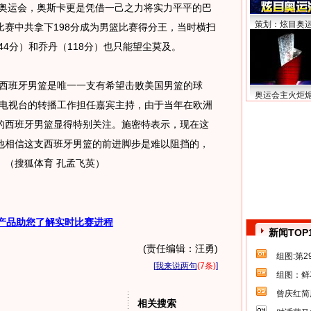
那奥运会，奥斯卡更是凭借一己之力将实力平平的巴
策划：炫目奥
赛中共拿下198分成为男篮比赛得分王，当时横扫
44分）和乔丹（118分）也只能望尘莫及。
西班牙男篮是唯一一支有希望击败美国男篮的球
奥运会主火炬
家电视台的转播工作担任嘉宾主持，由于当年在欧洲
的西班牙男篮显得特别关注。施密特表示，现在这
他相信这支西班牙男篮的前进脚步是难以阻挡的，
。（搜狐体育 孔孟飞英）
产品助您了解实时比赛进程
新闻TOP
(责任编辑：汪勇)
组图:第
[
我来说两句
(7条)
]
组图：鲜
曾庆红简
相关搜索