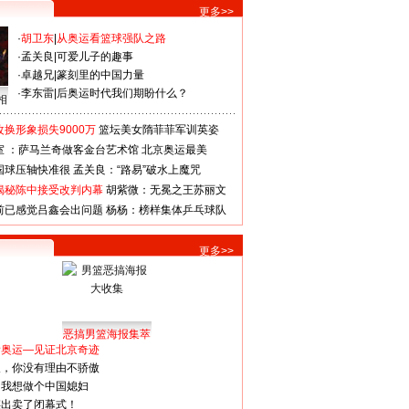
更多>>
·
胡卫东
|
从奥运看篮球强队之路
·
孟关良
|
可爱儿子的趣事
·
卓越兄
|
篆刻里的中国力量
·
李东雷
|
后奥运时代我们期盼什么？
相
换形象损失9000万
篮坛美女隋菲菲军训英姿
室 ：萨马兰奇做客金台艺术馆
北京奥运最美
国球压轴快准很
孟关良：“路易”破水上魔咒
揭秘陈中接受改判内幕
胡紫微：无冕之王苏丽文
前已感觉吕鑫会出问题
杨杨：榜样集体乒乓球队
更多>>
恶搞男篮海报集萃
看奥运—见证北京奇迹
人，你没有理由不骄傲
：我想做个中国媳妇
谋出卖了闭幕式！