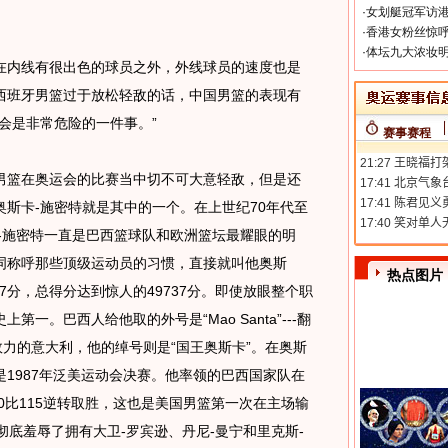
·
女划艇冠军访港
·
香港女粉丝惊呼
·
体坛九大浓妆明
内线有很出色的球员之外，外线球员的速度也是
西班牙男篮过于放松轻敌的话，中国男篮的表现有
会是非常危险的一件事。”
赛事赛程
篮在奥运会的比赛当中切不可大意轻敌，但是还
斯卡-施密特就是其中的一个。在上世纪70年代至
卡-施密特一直是巴西篮球队和欧洲篮坛最耀眼的明
词称呼那些顶级运动员的习惯，直接就叫他奥斯
热点图片
7分，总得分达到惊人的49737分。即使放眼整个职
一。巴西人给他取的外号是“Mao Santa”---翻
效力的意大利，他的绰号则是“国王奥斯卡”。在奥斯
1987年泛美运动会决赛。他率领的巴西国家队在
0比115逆转取胜，这也是美国男篮第一次在主场输
彻底羞辱了拥有大卫-罗宾逊、丹尼-曼宁和里克斯-