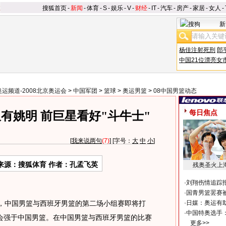
搜狐首页
-
新闻
-
体育
-
S
-
娱乐
-
V
-
财经
-
IT
-
汽车
-
房产
-
家居
-
女人
-
新
杨佳注射死刑
郎
中国21位漂亮女
奥运频道-2008北京奥运会
>
中国军团
>
篮球
>
奥运男篮
>
08中国男篮动态
每日焦点
有姚明 前巨星看好"斗牛士"
[
我来说两句
(7)
] [字号：
大
中
小
]
来源：搜狐体育 作者：孔孟飞英
残奥圣火上
·
刘翔伤情追踪
·
国青男篮罢赛被
午，中国男篮与西班牙男篮的第二场小组赛即将打
·
日媒：奥运有
·
中国特奥选手
会强于中国男篮。在中国男篮与西班牙男篮的比赛
更多>>