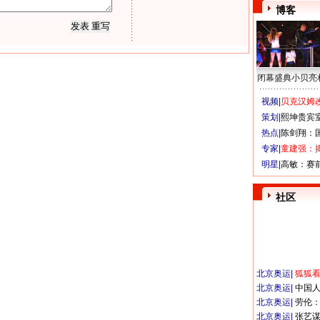
博客
闭幕盛典小贝亮
视频|
贝克汉姆改
策划|
熙坤贵宾
热点|
陈剑翔：
专家|
童建强：
明星|
高敏：赛
社区
北京奥运
|
狐狐
北京奥运
|
中国
北京奥运
|
劳伦
北京奥运
|
张艺