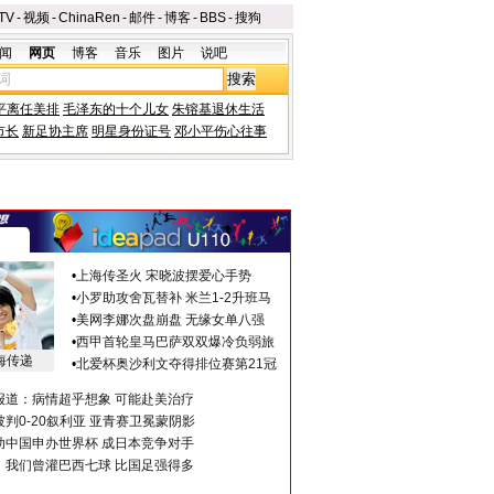
TV
-
视频
-
ChinaRen
-
邮件
-
博客
-
BBS
-
搜狗
闻
网页
博客
音乐
图片
说吧
平离任美排
毛泽东的十个儿女
朱镕基退休生活
市长
新足协主席
明星身份证号
邓小平伤心往事
•
上海传圣火 宋晓波摆爱心手势
•
小罗助攻舍瓦替补 米兰1-2升班马
•
美网李娜次盘崩盘 无缘女单八强
•
西甲首轮皇马巴萨双双爆冷负弱旅
海传递
•
北爱杯奥沙利文夺得排位赛第21冠
报道：病情超乎想象 可能赴美治疗
判0-20叙利亚 亚青赛卫冕蒙阴影
助中国申办世界杯 成日本竞争对手
：我们曾灌巴西七球 比国足强得多