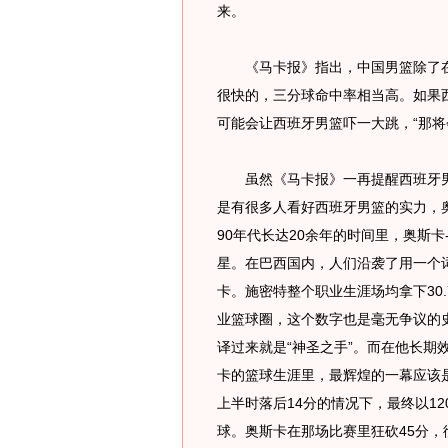
来。
《马卡报》指出，中国男篮除了在
很快的，三分球命中率相当高。如果
可能会让西班牙男篮吓一大跳，“那将
虽然《马卡报》一再提醒西班牙男
是有很多人看好西班牙男篮的实力，奥
90年代长达20余年的时间里，奥斯
星。在巴西国内，人们沿袭了用一个
卡。施密特整个职业生涯场均拿下30.
业篮球圈，这个数字也是毫无争议的史上第
译过来就是“神圣之手”。而在他长期
卡的篮球生涯里，最辉煌的一幕应该是
上半时落后14分的情况下，最终以12
球。奥斯卡在那场比赛里狂砍45分，