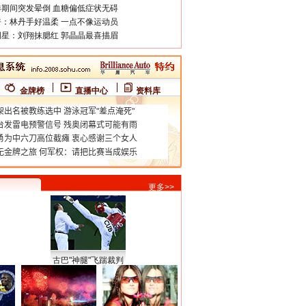
期间突发晕倒 血糖偏低症状无碍
：林丹手好温柔 一点不像运动员
星：刘翔抹腮红 郭晶晶最喜描眉
金牌榜
直播中心
资料库
更多>>
古巴"神腿"飞踹裁判