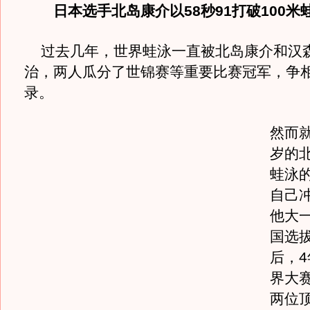
日本选手北岛康介以58秒91打破100米
过去几年，世界蛙泳一直被北岛康介和汉
治，两人瓜分了世锦赛等重要比赛冠军，争
录。
然而就
岁的
蛙泳
自己
他大
国选
后，
界大
两位