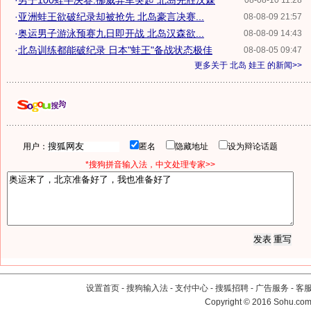
·
男子100蛙半决赛:挪威异军突起 北岛先胜汉森
08-08-10 11:28
·
亚洲蛙王欲破纪录却被抢先 北岛豪言决赛...
08-08-09 21:57
·
奥运男子游泳预赛九日即开战 北岛汉森欲...
08-08-09 14:43
·
北岛训练都能破纪录 日本"蛙王"备战状态极佳
08-08-05 09:47
更多关于
北岛 娃王
的新闻>>
用户：
匿名
隐藏地址
设为辩论话题
*搜狗拼音输入法，中文处理专家>>
设置首页
-
搜狗输入法
-
支付中心
-
搜狐招聘
-
广告服务
-
客
Copyright
©
2016 Sohu.com 