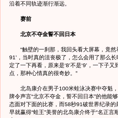
沿着不同轨迹渐行渐远。
赛前
北京不夺金誓不回日本
“触壁的一刹那，我回头看大屏幕，竟然看
91’，当时真的沮丧极了，怎么会用了那么
定了一下再看，原来是‘8’不是‘9’，一下子
点，那种心情真的很奇妙。”
北岛康介在男子100米蛙泳决赛中夺魁，
牌令声言“北京不夺金，誓不回日本”的他能
态面对下面的比赛，而58秒91破世界纪录的
早就赢得“蛙王”美誉的北岛康介终于“名正言