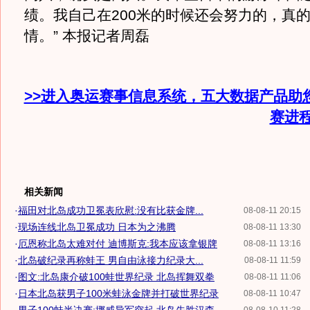
绩。我自己在200米的时候还会努力的，真
情。” 本报记者周磊
>>进入奥运赛事信息系统，五大数据产品助
赛进
相关新闻
·
福田对北岛成功卫冕表欣慰:没有比获金牌...
08-08-11 20:15
·
现场连线北岛卫冕成功 日本为之沸腾
08-08-11 13:30
·
厄恩称北岛太难对付 迪博斯克:我本应该拿银牌
08-08-11 13:16
·
北岛破纪录再称蛙王 男自由泳接力纪录大...
08-08-11 11:59
·
图文:北岛康介破100蛙世界纪录 北岛挥舞双拳
08-08-11 11:06
·
日本北岛获男子100米蛙泳金牌并打破世界纪录
08-08-11 10:47